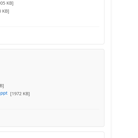
905 KB]
8 KB]
B]
.ppt
[1972 KB]