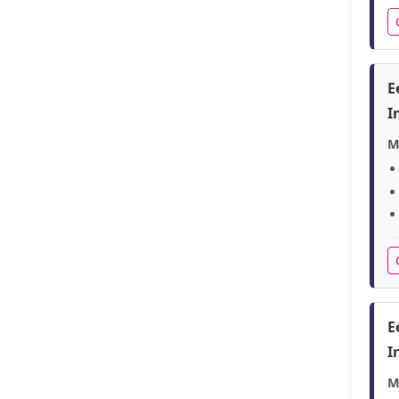
E
I
M
E
I
M