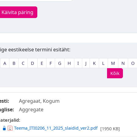
Käivita päring
ige eestikeelse termini esitäht:
A
B
C
D
E
F
G
H
I
J
K
L
M
N
O
Kõik
esti:
Agregaat, Kogum
nglise:
Aggregate
aterjalid:
Teema_ITI0206_11_2025_slaidid_ver2.pdf
[1950 KB]