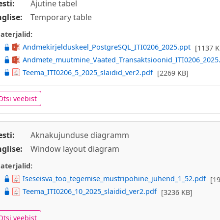
esti:
Ajutine tabel
nglise:
Temporary table
aterjalid:
Andmekirjelduskeel_PostgreSQL_ITI0206_2025.ppt
[1137 K
Andmete_muutmine_Vaated_Transaktsioonid_ITI0206_2025
Teema_ITI0206_5_2025_slaidid_ver2.pdf
[2269 KB]
Otsi veebist
esti:
Aknakujunduse diagramm
nglise:
Window layout diagram
aterjalid:
Iseseisva_too_tegemise_mustripohine_juhend_1_52.pdf
[1
Teema_ITI0206_10_2025_slaidid_ver2.pdf
[3236 KB]
Otsi veebist