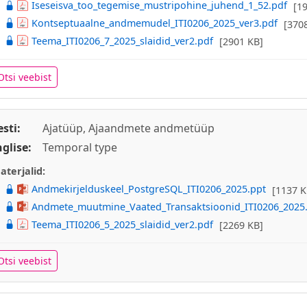
Iseseisva_too_tegemise_mustripohine_juhend_1_52.pdf
[1
Kontseptuaalne_andmemudel_ITI0206_2025_ver3.pdf
[370
Teema_ITI0206_7_2025_slaidid_ver2.pdf
[2901 KB]
Otsi veebist
esti:
Ajatüüp, Ajaandmete andmetüüp
nglise:
Temporal type
aterjalid:
Andmekirjelduskeel_PostgreSQL_ITI0206_2025.ppt
[1137 K
Andmete_muutmine_Vaated_Transaktsioonid_ITI0206_2025
Teema_ITI0206_5_2025_slaidid_ver2.pdf
[2269 KB]
Otsi veebist