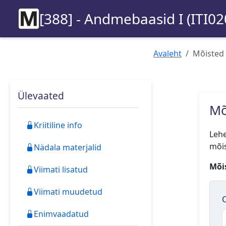
[388] - Andmebaasid I (ITI02
Avaleht
Mõisted
Ülevaated
Mõ
Kriitiline info
Lehe
mõis
Nädala materjalid
Mõis
Viimati lisatud
Viimati muudetud
O
Enimvaadatud