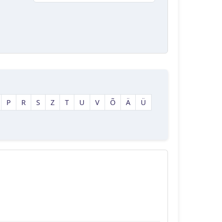
P
R
S
Z
T
U
V
Õ
Ä
Ü