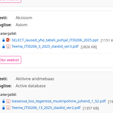
esti:
Aksioom
nglise:
Axiom
aterjalid:
SELECT_laused_yhe_tabeli_pohjal_ITI0206_2025.ppt
[1151 
Teema_ITI0206_3_2025_slaidid_ver3.pdf
[2826 KB]
Otsi veebist
esti:
Aktiivne andmebaas
nglise:
Active database
aterjalid:
Iseseisva_too_tegemise_mustripohine_juhend_1_52.pdf
[1
Teema_ITI0206_13_2025_slaidid_ver2.pdf
[1357 KB]