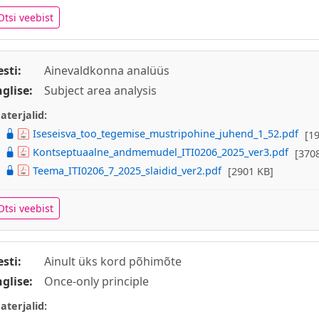
Otsi veebist
esti:
Ainevaldkonna analüüs
nglise:
Subject area analysis
aterjalid:
Iseseisva_too_tegemise_mustripohine_juhend_1_52.pdf
[1
Kontseptuaalne_andmemudel_ITI0206_2025_ver3.pdf
[370
Teema_ITI0206_7_2025_slaidid_ver2.pdf
[2901 KB]
Otsi veebist
esti:
Ainult üks kord põhimõte
nglise:
Once-only principle
aterjalid: