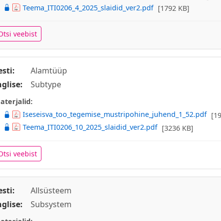
Teema_ITI0206_4_2025_slaidid_ver2.pdf
[1792 KB]
Otsi veebist
esti:
Alamtüüp
nglise:
Subtype
aterjalid:
Iseseisva_too_tegemise_mustripohine_juhend_1_52.pdf
[1
Teema_ITI0206_10_2025_slaidid_ver2.pdf
[3236 KB]
Otsi veebist
esti:
Allsüsteem
nglise:
Subsystem