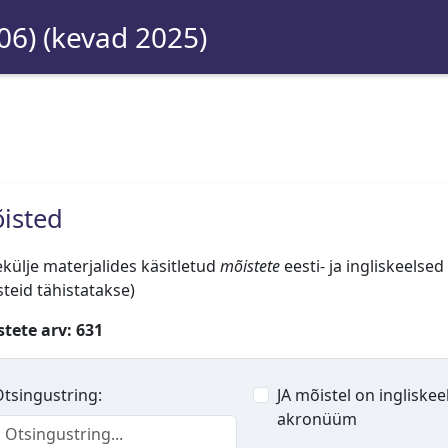
06) (kevad 2025)
isted
külje materjalides käsitletud
mõistete
eesti- ja ingliskeelsed
teid tähistatakse)
tete arv: 631
tsingustring:
JA mõistel on ingliskee
akronüüm