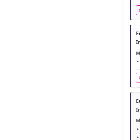
E
I
M
E
I
M