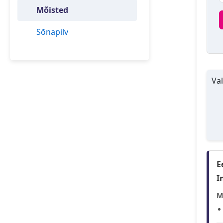
Mõisted
Sõnapilv
Val
E
I
M