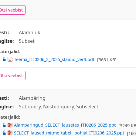
Otsi veebist
esti:
Alamhulk
nglise:
Subset
aterjalid:
Teema_ITI0206_2_2025_slaidid_ver3.pdf
[3631 KB]
Otsi veebist
esti:
Alampäring
nglise:
Subquery, Nested query, Subselect
aterjalid:
Alamparingud_SELECT_lausetes_ITI0206_2025.ppt
[3249 KB
SELECT_laused_mitme_tabeli_pohjal_ITI0206_2025.ppt
[160