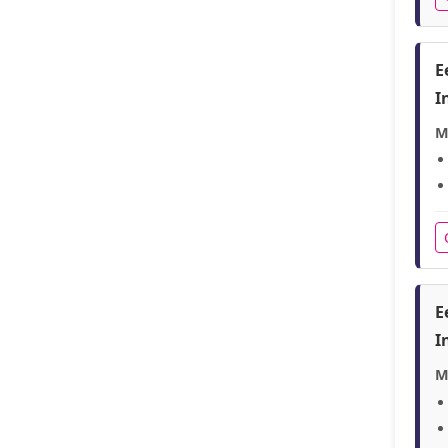
E
I
M
E
I
M