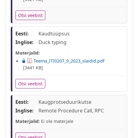
Otsi veebist
Eesti:
Kaudtüüpsus
Inglise:
Duck typing
Materjalid:
Teema_ITI0207_9_2023_slaidid.pdf
[3441 KB]
Otsi veebist
Eesti:
Kaugprotseduurikutse
Inglise:
Remote Procedure Call, RPC
Materjalid:
Ei ole materjale
Otsi veebist