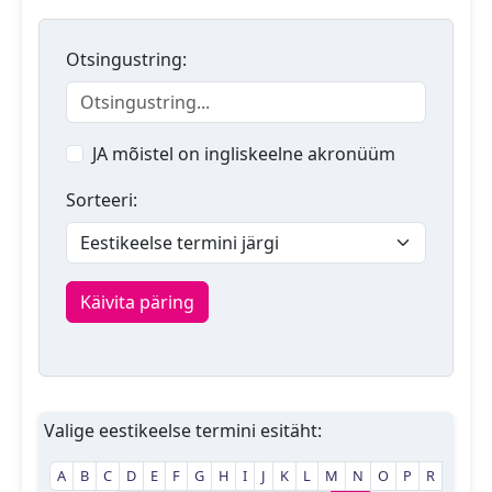
Otsingustring:
JA mõistel on ingliskeelne akronüüm
Sorteeri:
Käivita päring
Valige eestikeelse termini esitäht:
A
B
C
D
E
F
G
H
I
J
K
L
M
N
O
P
R