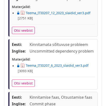
Materjalid:
Teema_ITI0207_12_2023_slaidid_ver3.pdf
[2751 KB]
Otsi veebist
Eesti:
Kinnitamata sõltuvuse probleem
Inglise:
Uncommitted dependency problem
Materjalid:
Teema_ITI0207_6_2023_slaidid_ver3.pdf
[3093 KB]
Otsi veebist
Eesti:
Kinnitamise faas, Otsustamise faas
Inglise:
Commit phase