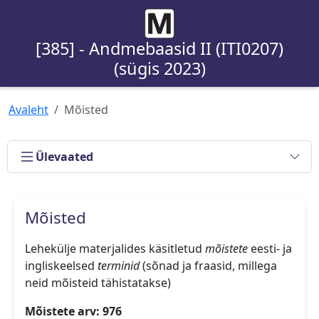
[385] - Andmebaasid II (ITI0207)
(sügis 2023)
Avaleht
Mõisted
Ülevaated
Mõisted
Lehekülje materjalides käsitletud
mõistete
eesti- ja
ingliskeelsed
terminid
(sõnad ja fraasid, millega
neid mõisteid tähistatakse)
Mõistete arv: 976