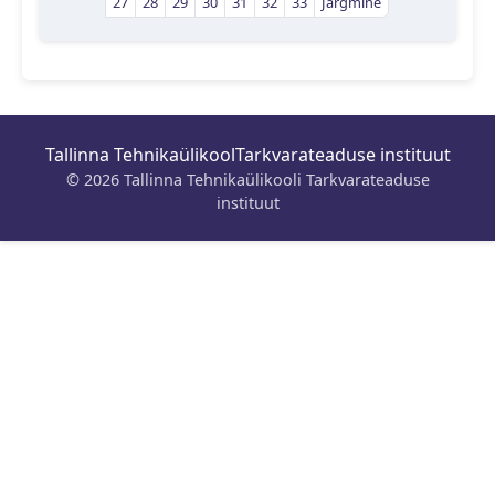
27
28
29
30
31
32
33
Järgmine
Tallinna Tehnikaülikool
Tarkvarateaduse instituut
© 2026 Tallinna Tehnikaülikooli Tarkvarateaduse
instituut