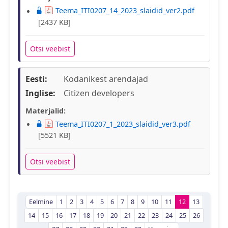
Teema_ITI0207_14_2023_slaidid_ver2.pdf
[2437 KB]
Otsi veebist
Eesti:
Kodanikest arendajad
Inglise:
Citizen developers
Materjalid:
Teema_ITI0207_1_2023_slaidid_ver3.pdf
[5521 KB]
Otsi veebist
Eelmine
1
2
3
4
5
6
7
8
9
10
11
12
13
14
15
16
17
18
19
20
21
22
23
24
25
26