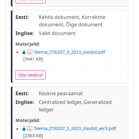
Eesti:
Kehtiv dokument, Korrektne
dokument, Õige dokument
Inglise:
Valid document
Materjalid:
Teema_ITI0207_9_2023_slaidid.pdf
[3441 KB]
Otsi veebist
Eesti:
Keskne pearaamat
Inglise:
Centralized ledger, Generalized
ledger
Materjalid:
Teema_ITI0207_5_2023_slaidid_ver3.pdf
[2363 KB]