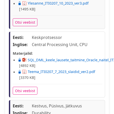
Ylesanne_ITI0207_10_2023_ver3.pdf
[1495 KB]
Otsi veebist
Eesti:
Keskprotsessor
Inglise:
Central Processing Unit, CPU
Materjalid:
SQL_DML_keele_lausete_taitmine_Oracle_naitel_IT
[4892 KB]
Teema_ITI0207_7_2023_slaidid_ver2.pdf
[3370 KB]
Otsi veebist
Eesti:
Kestvus, Püsivus, Jätkuvus
Inglise:
Durability