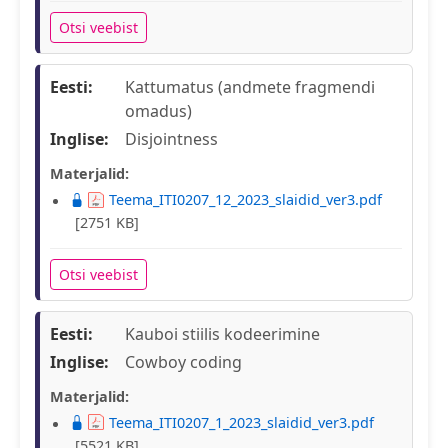
Otsi veebist
Eesti:
Kattumatus (andmete fragmendi
omadus)
Inglise:
Disjointness
Materjalid:
Teema_ITI0207_12_2023_slaidid_ver3.pdf
[2751 KB]
Otsi veebist
Eesti:
Kauboi stiilis kodeerimine
Inglise:
Cowboy coding
Materjalid:
Teema_ITI0207_1_2023_slaidid_ver3.pdf
[5521 KB]