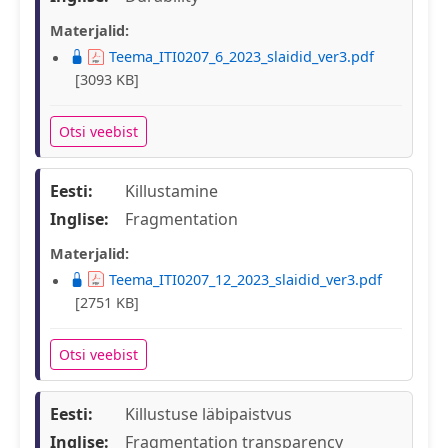
Materjalid:
Teema_ITI0207_6_2023_slaidid_ver3.pdf
[3093 KB]
Otsi veebist
Eesti:
Killustamine
Inglise:
Fragmentation
Materjalid:
Teema_ITI0207_12_2023_slaidid_ver3.pdf
[2751 KB]
Otsi veebist
Eesti:
Killustuse läbipaistvus
Inglise:
Fragmentation transparency