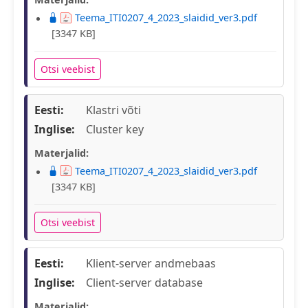
Teema_ITI0207_4_2023_slaidid_ver3.pdf
[3347 KB]
Otsi veebist
Eesti:
Klastri võti
Inglise:
Cluster key
Materjalid:
Teema_ITI0207_4_2023_slaidid_ver3.pdf
[3347 KB]
Otsi veebist
Eesti:
Klient-server andmebaas
Inglise:
Client-server database
Materjalid: