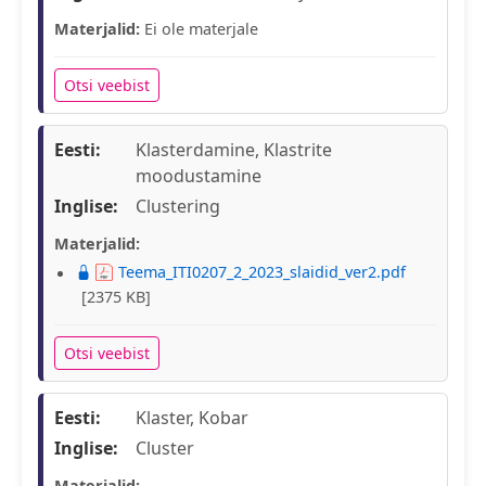
Materjalid:
Ei ole materjale
Otsi veebist
Eesti:
Klasterdamine, Klastrite
moodustamine
Inglise:
Clustering
Materjalid:
Teema_ITI0207_2_2023_slaidid_ver2.pdf
[2375 KB]
Otsi veebist
Eesti:
Klaster, Kobar
Inglise:
Cluster
Materjalid: