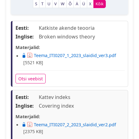
S
T
U
V
W
Õ
Ä
Ü
X
Kõik
Eesti:
Katkiste akende teooria
Inglise:
Broken windows theory
Materjalid:
Teema_ITI0207_1_2023_slaidid_ver3.pdf
[5521 KB]
Otsi veebist
Eesti:
Kattev indeks
Inglise:
Covering index
Materjalid:
Teema_ITI0207_2_2023_slaidid_ver2.pdf
[2375 KB]