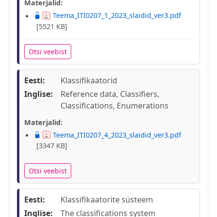
Materjalid:
Teema_ITI0207_1_2023_slaidid_ver3.pdf
[5521 KB]
Otsi veebist
Eesti:
Klassifikaatorid
Inglise:
Reference data, Classifiers,
Classifications, Enumerations
Materjalid:
Teema_ITI0207_4_2023_slaidid_ver3.pdf
[3347 KB]
Otsi veebist
Eesti:
Klassifikaatorite süsteem
Inglise:
The classifications system