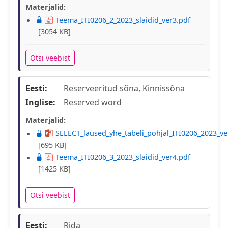
Materjalid:
Teema_ITI0206_2_2023_slaidid_ver3.pdf
[3054 KB]
Otsi veebist
Eesti:
Reserveeritud sõna, Kinnissõna
Inglise:
Reserved word
Materjalid:
SELECT_laused_yhe_tabeli_pohjal_ITI0206_2023_ve
[695 KB]
Teema_ITI0206_3_2023_slaidid_ver4.pdf
[1425 KB]
Otsi veebist
Eesti:
Rida