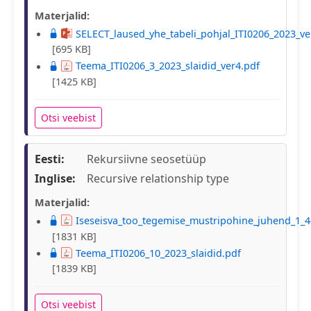
Materjalid:
SELECT_laused_yhe_tabeli_pohjal_ITI0206_2023_ve
[695 KB]
Teema_ITI0206_3_2023_slaidid_ver4.pdf
[1425 KB]
Otsi veebist
Eesti:
Rekursiivne seosetüüp
Inglise:
Recursive relationship type
Materjalid:
Iseseisva_too_tegemise_mustripohine_juhend_1_4
[1831 KB]
Teema_ITI0206_10_2023_slaidid.pdf
[1839 KB]
Otsi veebist