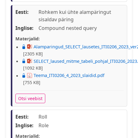
Eesti:
Rohkem kui ühte alampäringut
sisaldav päring
Inglise:
Compound nested query
Materjalid:
Alamparingud_SELECT_lausetes_ITI0206_2023_ver
[2305 KB]
SELECT_laused_mitme_tabeli_pohjal_ITI0206_2023
[1092 KB]
Teema_ITI0206_4_2023_slaidid.pdf
[755 KB]
Otsi veebist
Eesti:
Roll
Inglise:
Role
Materjalid: