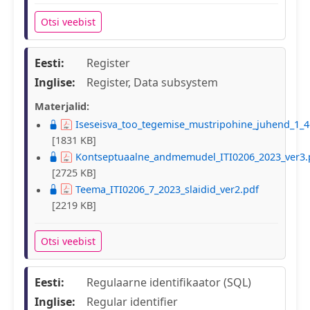
Otsi veebist
Eesti:
Register
Inglise:
Register, Data subsystem
Materjalid:
Iseseisva_too_tegemise_mustripohine_juhend_1_4
[1831 KB]
Kontseptuaalne_andmemudel_ITI0206_2023_ver3.
[2725 KB]
Teema_ITI0206_7_2023_slaidid_ver2.pdf
[2219 KB]
Otsi veebist
Eesti:
Regulaarne identifikaator (SQL)
Inglise:
Regular identifier