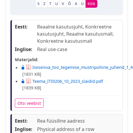
S
Z
T
U
V
Õ
Ä
Ü
Kõik
Eesti:
Reaalne kasutusjuht, Konkreetne
kasutusjuht, Reaalne kasutusmall,
Konkreetne kasutusmall
Inglise:
Real use-case
Materjalid:
Iseseisva_too_tegemise_mustripohine_juhend_1_4
[1831 KB]
Teema_ITI0206_10_2023_slaidid.pdf
[1839 KB]
Otsi veebist
Eesti:
Rea füüsiline aadress
Inglise:
Physical address of a row