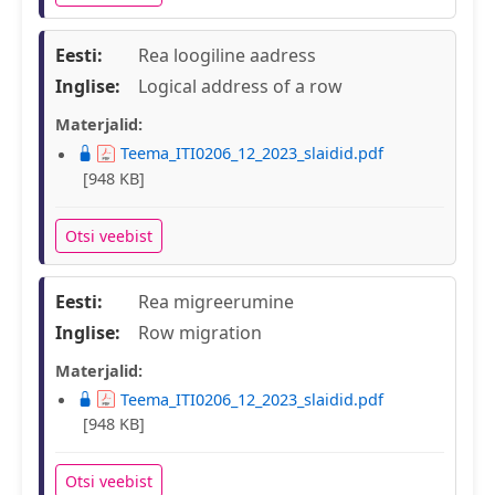
Eesti:
Rea loogiline aadress
Inglise:
Logical address of a row
Materjalid:
Teema_ITI0206_12_2023_slaidid.pdf
[948 KB]
Otsi veebist
Eesti:
Rea migreerumine
Inglise:
Row migration
Materjalid:
Teema_ITI0206_12_2023_slaidid.pdf
[948 KB]
Otsi veebist