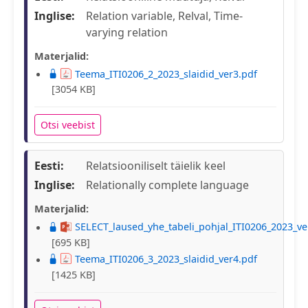
Inglise:
Relation variable, Relval, Time-
varying relation
Materjalid:
Teema_ITI0206_2_2023_slaidid_ver3.pdf
[3054 KB]
Otsi veebist
Eesti:
Relatsiooniliselt täielik keel
Inglise:
Relationally complete language
Materjalid:
SELECT_laused_yhe_tabeli_pohjal_ITI0206_2023_ve
[695 KB]
Teema_ITI0206_3_2023_slaidid_ver4.pdf
[1425 KB]