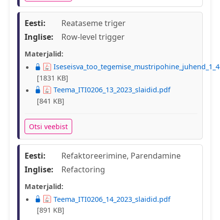
Eesti:
Reataseme triger
Inglise:
Row-level trigger
Materjalid:
Iseseisva_too_tegemise_mustripohine_juhend_1_4
[1831 KB]
Teema_ITI0206_13_2023_slaidid.pdf
[841 KB]
Otsi veebist
Eesti:
Refaktoreerimine, Parendamine
Inglise:
Refactoring
Materjalid:
Teema_ITI0206_14_2023_slaidid.pdf
[891 KB]