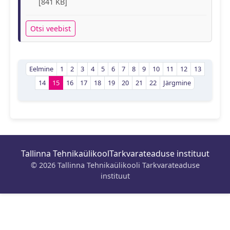
[841 KB]
Otsi veebist
Eelmine
1
2
3
4
5
6
7
8
9
10
11
12
13
14
15
16
17
18
19
20
21
22
Järgmine
Tallinna Tehnikaülikool
Tarkvarateaduse instituut
© 2026 Tallinna Tehnikaülikooli Tarkvarateaduse
instituut