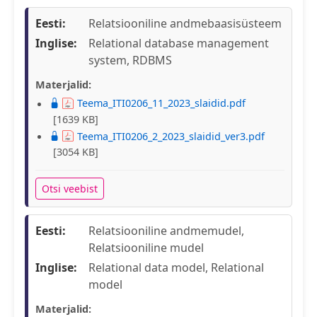
Eesti:
Relatsiooniline andmebaasisüsteem
Inglise:
Relational database management
system, RDBMS
Materjalid:
Teema_ITI0206_11_2023_slaidid.pdf
[1639 KB]
Teema_ITI0206_2_2023_slaidid_ver3.pdf
[3054 KB]
Otsi veebist
Eesti:
Relatsiooniline andmemudel,
Relatsiooniline mudel
Inglise:
Relational data model, Relational
model
Materjalid: