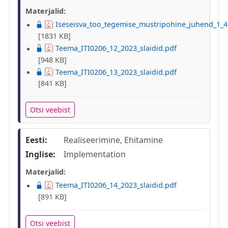
Materjalid:
Iseseisva_too_tegemise_mustripohine_juhend_1_4
[1831 KB]
Teema_ITI0206_12_2023_slaidid.pdf
[948 KB]
Teema_ITI0206_13_2023_slaidid.pdf
[841 KB]
Otsi veebist
Eesti:
Realiseerimine, Ehitamine
Inglise:
Implementation
Materjalid:
Teema_ITI0206_14_2023_slaidid.pdf
[891 KB]
Otsi veebist