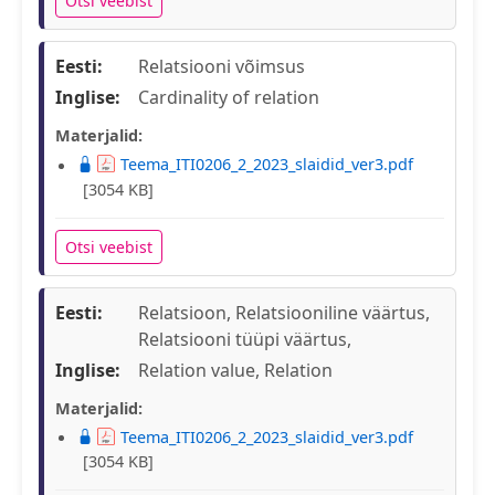
Otsi veebist
Eesti:
Relatsiooni võimsus
Inglise:
Cardinality of relation
Materjalid:
Teema_ITI0206_2_2023_slaidid_ver3.pdf
[3054 KB]
Otsi veebist
Eesti:
Relatsioon, Relatsiooniline väärtus,
Relatsiooni tüüpi väärtus,
Inglise:
Relation value, Relation
Materjalid:
Teema_ITI0206_2_2023_slaidid_ver3.pdf
[3054 KB]