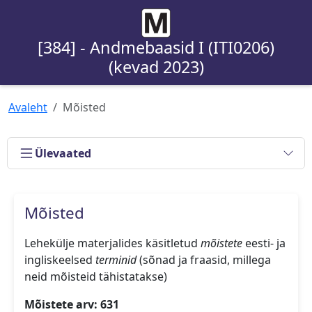
[384] - Andmebaasid I (ITI0206)
(kevad 2023)
Avaleht
Mõisted
Ülevaated
Mõisted
Lehekülje materjalides käsitletud
mõistete
eesti- ja
ingliskeelsed
terminid
(sõnad ja fraasid, millega
neid mõisteid tähistatakse)
Mõistete arv: 631