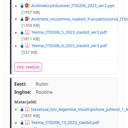
Andmekirjelduskeel_ITI0206_2023_ver2.ppt
[1957 KB]
Andmete_muutmine_Vaated_Transaktsioonid_ITI0
[1359 KB]
Teema_ITI0206_5_2023_slaidid_ver3.pdf
[1811 KB]
Teema_ITI0206_6_2023_slaidid_ver3.pdf
[537 KB]
Otsi veebist
Eesti:
Rutiin
Inglise:
Routine
Materjalid:
Iseseisva_too_tegemise_mustripohine_juhend_1_4
[1831 KB]
Teema_ITI0206_13_2023_slaidid.pdf