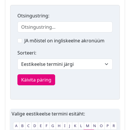
Otsingustring:
JA mõistel on ingliskeelne akronüüm
Sorteeri:
Käivita päring
Valige eestikeelse termini esitäht:
A
B
C
D
E
F
G
H
I
J
K
L
M
N
O
P
R