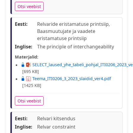
Otsi veebist
Eesti:
Relvaride eristamatuse printsiip,
Baasmuutujate ja vaadete
eristamatuse printsiip
Inglise:
The principle of interchangeability
Materjalid:
SELECT_laused_yhe_tabeli_pohjal_ITI0206_2023_ve
[695 KB]
Teema_ITI0206_3_2023_slaidid_ver4.pdf
[1425 KB]
Otsi veebist
Eesti:
Relvari kitsendus
Inglise:
Relvar constraint