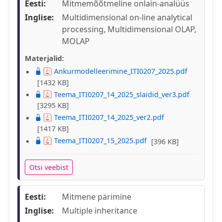
Eesti:
Mitmemõõtmeline onlain-analüüs
Inglise:
Multidimensional on-line analytical
processing, Multidimensional OLAP,
MOLAP
Materjalid:
Ankurmodelleerimine_ITI0207_2025.pdf
[1432 KB]
Teema_ITI0207_14_2025_slaidid_ver3.pdf
[3295 KB]
Teema_ITI0207_14_2025_ver2.pdf
[1417 KB]
Teema_ITI0207_15_2025.pdf
[396 KB]
Otsi veebist
Eesti:
Mitmene pärimine
Inglise:
Multiple inheritance