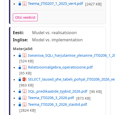
Teema_ITI0207_1_2025_ver4.pdf
[2427 KB]
Otsi veebist
Eesti:
Mudel vs. realisatsioon
Inglise:
Model vs. implementation
Materjalid:
Iseseisva_SQLi_harjutamise_ylesanne_ITI0206_1_
[524 KB]
Relatsioonialgebra_operatsioone.pdf
[65 KB]
SELECT_laused_yhe_tabeli_pohjal_ITI0206_2026_ve
[963 KB]
SQL_predikaatide_tyybid_2026.pdf
[90 KB]
Teema_ITI0206_3_2026.pdf
[873 KB]
Teema_ITI0206_3_2026_slaidid.pdf
[2824 KB]