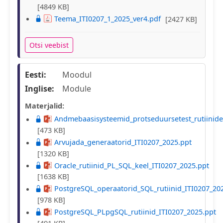
[4849 KB]
Teema_ITI0207_1_2025_ver4.pdf
[2427 KB]
Otsi veebist
Eesti:
Moodul
Inglise:
Module
Materjalid:
Andmebaasisysteemid_protseduursetest_rutiinides
[473 KB]
Arvujada_generaatorid_ITI0207_2025.ppt
[1320 KB]
Oracle_rutiinid_PL_SQL_keel_ITI0207_2025.ppt
[1638 KB]
PostgreSQL_operaatorid_SQL_rutiinid_ITI0207_20
[978 KB]
PostgreSQL_PLpgSQL_rutiinid_ITI0207_2025.ppt