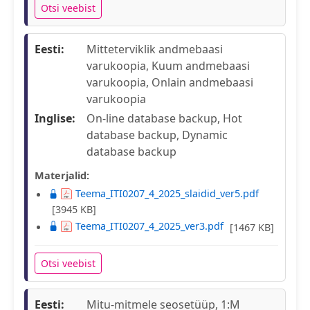
Otsi veebist
Eesti:
Mitteterviklik andmebaasi
varukoopia, Kuum andmebaasi
varukoopia, Onlain andmebaasi
varukoopia
Inglise:
On-line database backup, Hot
database backup, Dynamic
database backup
Materjalid:
Teema_ITI0207_4_2025_slaidid_ver5.pdf
[3945 KB]
Teema_ITI0207_4_2025_ver3.pdf
[1467 KB]
Otsi veebist
Eesti:
Mitu-mitmele seosetüüp, 1:M