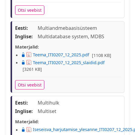
Otsi veebist
Eesti:
Multiandmebaasisüsteem
Inglise:
Multidatabase system, MDBS
Materjalid:
Teema_ITI0207_12_2025.pdf
[1108 KB]
Teema_ITI0207_12_2025_slaidid.pdf
[3261 KB]
Otsi veebist
Eesti:
Multihulk
Inglise:
Multiset
Materjalid:
Iseseisva_harjutamise_ylesanne_ITI0207_12_2025.