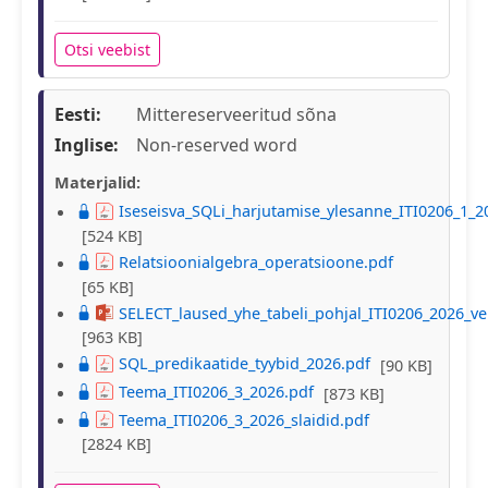
Otsi veebist
Eesti:
Mittereserveeritud sõna
Inglise:
Non-reserved word
Materjalid:
Iseseisva_SQLi_harjutamise_ylesanne_ITI0206_1_
[524 KB]
Relatsioonialgebra_operatsioone.pdf
[65 KB]
SELECT_laused_yhe_tabeli_pohjal_ITI0206_2026_ve
[963 KB]
SQL_predikaatide_tyybid_2026.pdf
[90 KB]
Teema_ITI0206_3_2026.pdf
[873 KB]
Teema_ITI0206_3_2026_slaidid.pdf
[2824 KB]