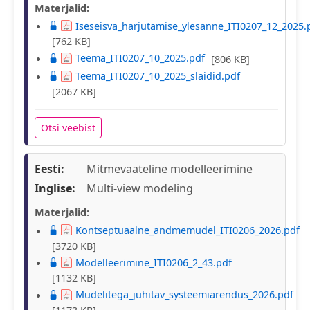
Materjalid:
Iseseisva_harjutamise_ylesanne_ITI0207_12_2025.
[762 KB]
Teema_ITI0207_10_2025.pdf
[806 KB]
Teema_ITI0207_10_2025_slaidid.pdf
[2067 KB]
Otsi veebist
Eesti:
Mitmevaateline modelleerimine
Inglise:
Multi-view modeling
Materjalid:
Kontseptuaalne_andmemudel_ITI0206_2026.pdf
[3720 KB]
Modelleerimine_ITI0206_2_43.pdf
[1132 KB]
Mudelitega_juhitav_systeemiarendus_2026.pdf