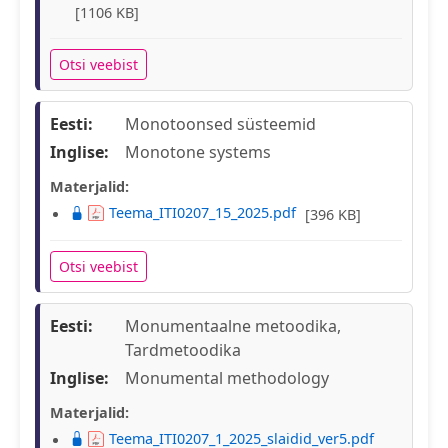
[1106 KB]
Otsi veebist
Eesti:
Monotoonsed süsteemid
Inglise:
Monotone systems
Materjalid:
Teema_ITI0207_15_2025.pdf
[396 KB]
Otsi veebist
Eesti:
Monumentaalne metoodika,
Tardmetoodika
Inglise:
Monumental methodology
Materjalid:
Teema_ITI0207_1_2025_slaidid_ver5.pdf