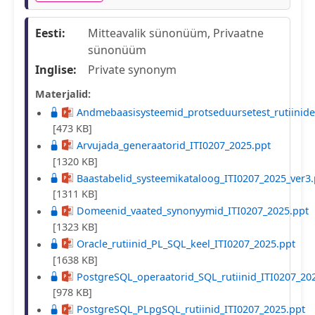
Eesti:
Mitteavalik sünonüüm, Privaatne
sünonüüm
Inglise:
Private synonym
Materjalid:
Andmebaasisysteemid_protseduursetest_rutiinides
[473 KB]
Arvujada_generaatorid_ITI0207_2025.ppt
[1320 KB]
Baastabelid_systeemikataloog_ITI0207_2025_ver3.
[1311 KB]
Domeenid_vaated_synonyymid_ITI0207_2025.ppt
[1323 KB]
Oracle_rutiinid_PL_SQL_keel_ITI0207_2025.ppt
[1638 KB]
PostgreSQL_operaatorid_SQL_rutiinid_ITI0207_20
[978 KB]
PostgreSQL_PLpgSQL_rutiinid_ITI0207_2025.ppt