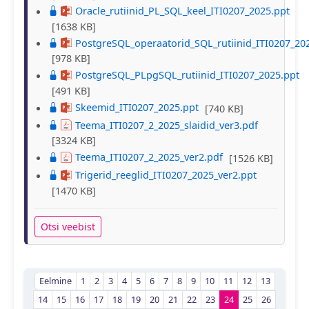
Oracle_rutiinid_PL_SQL_keel_ITI0207_2025.ppt
[1638 KB]
PostgreSQL_operaatorid_SQL_rutiinid_ITI0207_20
[978 KB]
PostgreSQL_PLpgSQL_rutiinid_ITI0207_2025.ppt
[491 KB]
Skeemid_ITI0207_2025.ppt
[740 KB]
Teema_ITI0207_2_2025_slaidid_ver3.pdf
[3324 KB]
Teema_ITI0207_2_2025_ver2.pdf
[1526 KB]
Trigerid_reeglid_ITI0207_2025_ver2.ppt
[1470 KB]
Otsi veebist
Eelmine
1
2
3
4
5
6
7
8
9
10
11
12
13
14
15
16
17
18
19
20
21
22
23
24
25
26