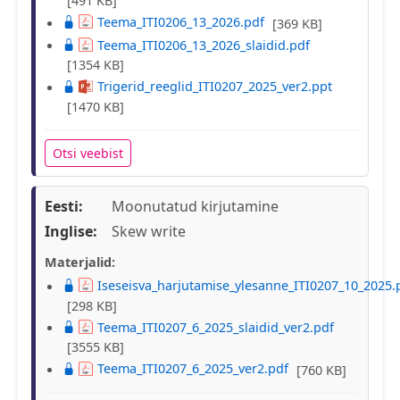
[491 KB]
Teema_ITI0206_13_2026.pdf
[369 KB]
Teema_ITI0206_13_2026_slaidid.pdf
[1354 KB]
Trigerid_reeglid_ITI0207_2025_ver2.ppt
[1470 KB]
Otsi veebist
Eesti:
Moonutatud kirjutamine
Inglise:
Skew write
Materjalid:
Iseseisva_harjutamise_ylesanne_ITI0207_10_2025.
[298 KB]
Teema_ITI0207_6_2025_slaidid_ver2.pdf
[3555 KB]
Teema_ITI0207_6_2025_ver2.pdf
[760 KB]