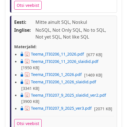
Otsi veebist
Eesti:
Mitte ainult SQL, Noskul
Inglise:
NoSQL, Not Only SQL, No to SQL,
Not yet SQL, Not like SQL
Materjalid:
Teema_ITI0206_11_2026.pdf
[677 KB]
Teema_ITI0206_11_2026_slaidid.pdf
[1950 KB]
Teema_ITI0206_1_2026.pdf
[1469 KB]
Teema_ITI0206_1_2026_slaidid.pdf
[3341 KB]
Teema_ITI0207_9_2025_slaidid_ver2.pdf
[3900 KB]
Teema_ITI0207_9_2025_ver3.pdf
[2071 KB]
Otsi veebist