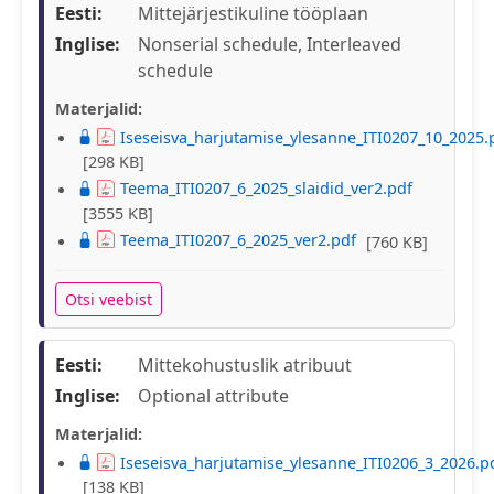
Eesti:
Mittejärjestikuline tööplaan
Inglise:
Nonserial schedule, Interleaved
schedule
Materjalid:
Iseseisva_harjutamise_ylesanne_ITI0207_10_2025.
[298 KB]
Teema_ITI0207_6_2025_slaidid_ver2.pdf
[3555 KB]
Teema_ITI0207_6_2025_ver2.pdf
[760 KB]
Otsi veebist
Eesti:
Mittekohustuslik atribuut
Inglise:
Optional attribute
Materjalid:
Iseseisva_harjutamise_ylesanne_ITI0206_3_2026.p
[138 KB]