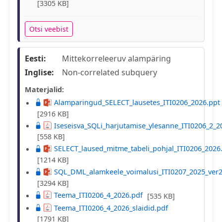
[3305 KB]
Otsi veebist
Eesti:
Mittekorreleeruv alampäring
Inglise:
Non-correlated subquery
Materjalid:
Alamparingud_SELECT_lausetes_ITI0206_2026.ppt
[2916 KB]
Iseseisva_SQLi_harjutamise_ylesanne_ITI0206_2_
[558 KB]
SELECT_laused_mitme_tabeli_pohjal_ITI0206_2026
[1214 KB]
SQL_DML_alamkeele_voimalusi_ITI0207_2025_ver2
[3294 KB]
Teema_ITI0206_4_2026.pdf
[535 KB]
Teema_ITI0206_4_2026_slaidid.pdf
[1791 KB]