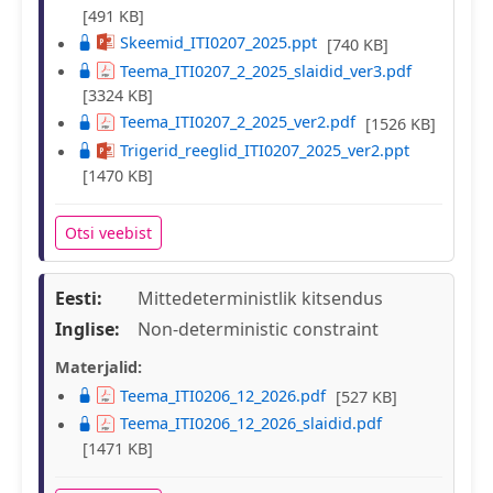
[491 KB]
Skeemid_ITI0207_2025.ppt
[740 KB]
Teema_ITI0207_2_2025_slaidid_ver3.pdf
[3324 KB]
Teema_ITI0207_2_2025_ver2.pdf
[1526 KB]
Trigerid_reeglid_ITI0207_2025_ver2.ppt
[1470 KB]
Otsi veebist
Eesti:
Mittedeterministlik kitsendus
Inglise:
Non-deterministic constraint
Materjalid:
Teema_ITI0206_12_2026.pdf
[527 KB]
Teema_ITI0206_12_2026_slaidid.pdf
[1471 KB]