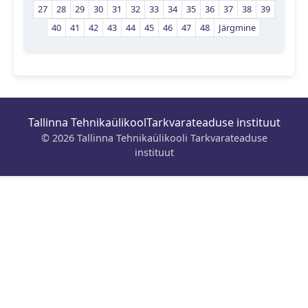
27
28
29
30
31
32
33
34
35
36
37
38
39
40
41
42
43
44
45
46
47
48
Järgmine
Tallinna Tehnikaülikool
Tarkvarateaduse instituut
© 2026 Tallinna Tehnikaülikooli Tarkvarateaduse
instituut