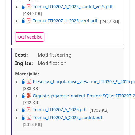
Teema_ITI0207_1_2025_slaidid_ver5.pdf
[4849 KB]
Teema_ITI0207_1_2025_ver4.pdf
[2427 KB]
Otsi veebist
Eesti:
Modifitseering
Inglise:
Modification
Materjalid:
Iseseisva_harjutamise_ylesanne_ITI0207_9_2025.p
[338 KB]
Oiguste_jagamise_naiteid_PostgreSQLis_ITI0207_
[742 KB]
Teema_ITI0207_5_2025.pdf
[1708 KB]
Teema_ITI0207_5_2025_slaidid.pdf
[3018 KB]