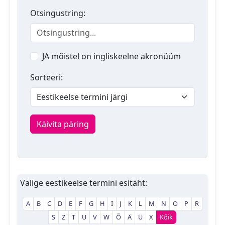
Otsingustring:
JA mõistel on ingliskeelne akronüüm
Sorteeri:
Käivita päring
Valige eestikeelse termini esitäht:
A
B
C
D
E
F
G
H
I
J
K
L
M
N
O
P
R
S
Z
T
U
V
W
Õ
Ä
Ü
X
Kõik