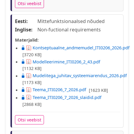
Otsi veebist
Eesti:
Mittefunktsionaalsed nõuded
Inglise:
Non-fuctional requirements
Materjalid:
Kontseptuaalne_andmemudel_ITI0206_2026.pdf
[3720 KB]
Modelleerimine_ITI0206_2_43.pdf
[1132 KB]
Mudelitega_juhitav_systeemiarendus_2026.pdf
[1173 KB]
Teema_ITI0206_7_2026.pdf
[1623 KB]
Teema_ITI0206_7_2026_slaidid.pdf
[2868 KB]
Otsi veebist