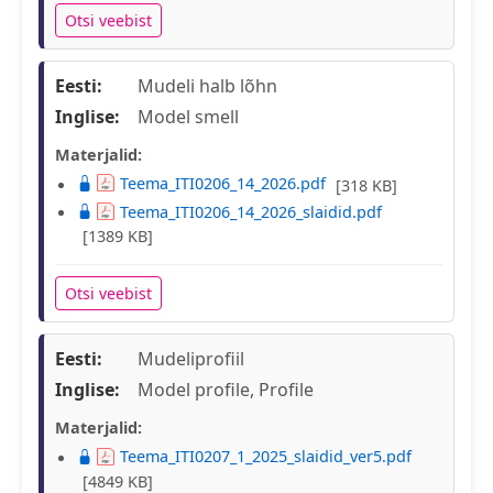
Otsi veebist
Eesti:
Mudeli halb lõhn
Inglise:
Model smell
Materjalid:
Teema_ITI0206_14_2026.pdf
[318 KB]
Teema_ITI0206_14_2026_slaidid.pdf
[1389 KB]
Otsi veebist
Eesti:
Mudeliprofiil
Inglise:
Model profile, Profile
Materjalid:
Teema_ITI0207_1_2025_slaidid_ver5.pdf
[4849 KB]