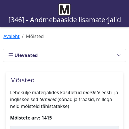
[346] - Andmebaaside lisamaterjalid
Avaleht
Mõisted
Ülevaated
Mõisted
Lehekülje materjalides käsitletud
mõistete
eesti- ja
ingliskeelsed
terminid
(sõnad ja fraasid, millega
neid mõisteid tähistatakse)
Mõistete arv: 1415