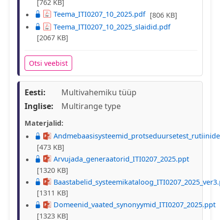
[762 KB]
Teema_ITI0207_10_2025.pdf
[806 KB]
Teema_ITI0207_10_2025_slaidid.pdf
[2067 KB]
Otsi veebist
Eesti:
Multivahemiku tüüp
Inglise:
Multirange type
Materjalid:
Andmebaasisysteemid_protseduursetest_rutiinides
[473 KB]
Arvujada_generaatorid_ITI0207_2025.ppt
[1320 KB]
Baastabelid_systeemikataloog_ITI0207_2025_ver3.
[1311 KB]
Domeenid_vaated_synonyymid_ITI0207_2025.ppt
[1323 KB]