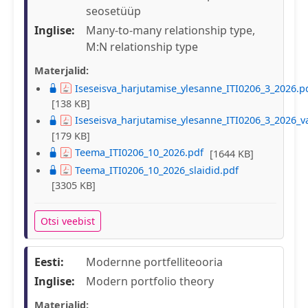
seosetüüp
Inglise:
Many-to-many relationship type,
M:N relationship type
Materjalid:
Iseseisva_harjutamise_ylesanne_ITI0206_3_2026.p
[138 KB]
Iseseisva_harjutamise_ylesanne_ITI0206_3_2026_v
[179 KB]
Teema_ITI0206_10_2026.pdf
[1644 KB]
Teema_ITI0206_10_2026_slaidid.pdf
[3305 KB]
Otsi veebist
Eesti:
Modernne portfelliteooria
Inglise:
Modern portfolio theory
Materjalid: