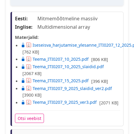
Eesti:
Mitmemõõtmeline massiiv
Inglise:
Multidimensional array
Materjalid:
Iseseisva_harjutamise_ylesanne_ITI0207_12_2025.
[762 KB]
Teema_ITI0207_10_2025.pdf
[806 KB]
Teema_ITI0207_10_2025_slaidid.pdf
[2067 KB]
Teema_ITI0207_15_2025.pdf
[396 KB]
Teema_ITI0207_9_2025_slaidid_ver2.pdf
[3900 KB]
Teema_ITI0207_9_2025_ver3.pdf
[2071 KB]
Otsi veebist