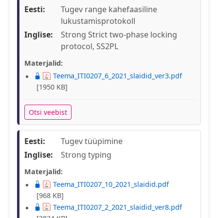
Eesti:
Tugev range kahefaasiline
lukustamisprotokoll
Inglise:
Strong Strict two-phase locking
protocol, SS2PL
Materjalid:
Teema_ITI0207_6_2021_slaidid_ver3.pdf
[1950 KB]
Otsi veebist
Eesti:
Tugev tüüpimine
Inglise:
Strong typing
Materjalid:
Teema_ITI0207_10_2021_slaidid.pdf
[968 KB]
Teema_ITI0207_2_2021_slaidid_ver8.pdf