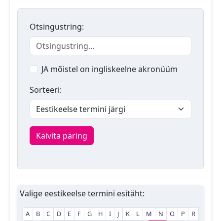
Otsingustring:
JA mõistel on ingliskeelne akronüüm
Sorteeri:
Käivita päring
Valige eestikeelse termini esitäht:
A
B
C
D
E
F
G
H
I
J
K
L
M
N
O
P
R