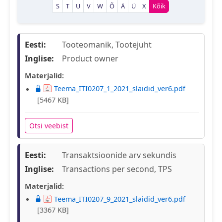
S
T
U
V
W
Õ
Ä
Ü
X
Kõik
Eesti:
Tooteomanik, Tootejuht
Inglise:
Product owner
Materjalid:
Teema_ITI0207_1_2021_slaidid_ver6.pdf
[5467 KB]
Otsi veebist
Eesti:
Transaktsioonide arv sekundis
Inglise:
Transactions per second, TPS
Materjalid:
Teema_ITI0207_9_2021_slaidid_ver6.pdf
[3367 KB]