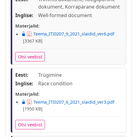
dokument, Korrapärane dokument
Inglise:
Well-formed document
Materjalid:
Teema_ITI0207_9_2021_slaidid_ver6.pdf
[3367 KB]
Otsi veebist
Eesti:
Trügimine
Inglise:
Race condition
Materjalid:
Teema_ITI0207_6_2021_slaidid_ver3.pdf
[1950 KB]
Otsi veebist