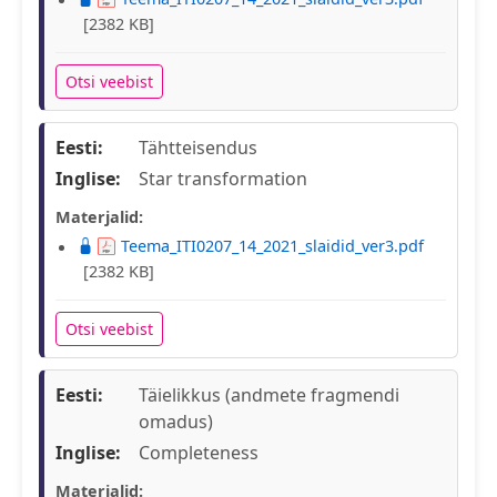
[2382 KB]
Otsi veebist
Eesti:
Tähtteisendus
Inglise:
Star transformation
Materjalid:
Teema_ITI0207_14_2021_slaidid_ver3.pdf
[2382 KB]
Otsi veebist
Eesti:
Täielikkus (andmete fragmendi
omadus)
Inglise:
Completeness
Materjalid: