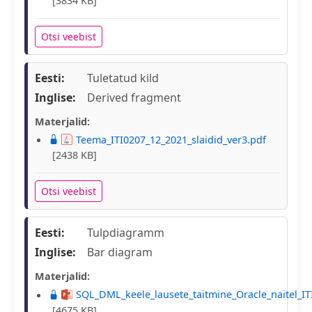
[3834 KB]
Otsi veebist
Eesti:
Tuletatud kild
Inglise:
Derived fragment
Materjalid:
Teema_ITI0207_12_2021_slaidid_ver3.pdf
[2438 KB]
Otsi veebist
Eesti:
Tulpdiagramm
Inglise:
Bar diagram
Materjalid:
SQL_DML_keele_lausete_taitmine_Oracle_naitel_IT
[4675 KB]