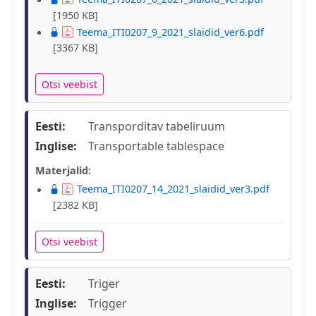
[1950 KB]
Teema_ITI0207_9_2021_slaidid_ver6.pdf
[3367 KB]
Otsi veebist
Eesti:
Transporditav tabeliruum
Inglise:
Transportable tablespace
Materjalid:
Teema_ITI0207_14_2021_slaidid_ver3.pdf
[2382 KB]
Otsi veebist
Eesti:
Triger
Inglise:
Trigger