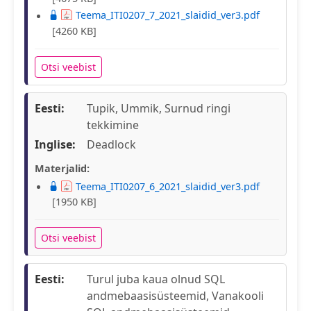
Teema_ITI0207_7_2021_slaidid_ver3.pdf
[4260 KB]
Otsi veebist
Eesti:
Tupik, Ummik, Surnud ringi
tekkimine
Inglise:
Deadlock
Materjalid:
Teema_ITI0207_6_2021_slaidid_ver3.pdf
[1950 KB]
Otsi veebist
Eesti:
Turul juba kaua olnud SQL
andmebaasisüsteemid, Vanakooli