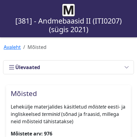
[381] - Andmebaasid II (ITI0207)
(sügis 2021)
Avaleht
Mõisted
Ülevaated
Mõisted
Lehekülje materjalides käsitletud
mõistete
eesti- ja
ingliskeelsed
terminid
(sõnad ja fraasid, millega
neid mõisteid tähistatakse)
Mõistete arv: 976