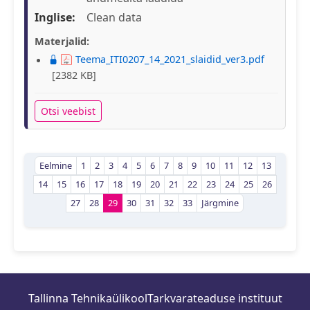
Inglise:
Clean data
Materjalid:
Teema_ITI0207_14_2021_slaidid_ver3.pdf
[2382 KB]
Otsi veebist
Eelmine
1
2
3
4
5
6
7
8
9
10
11
12
13
14
15
16
17
18
19
20
21
22
23
24
25
26
27
28
29
30
31
32
33
Järgmine
Tallinna Tehnikaülikool
Tarkvarateaduse instituut