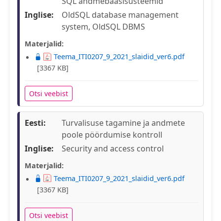
SQL andmebaasisüsteemid
Inglise:
OldSQL database management
system, OldSQL DBMS
Materjalid:
Teema_ITI0207_9_2021_slaidid_ver6.pdf
[3367 KB]
Otsi veebist
Eesti:
Turvalisuse tagamine ja andmete
poole pöördumise kontroll
Inglise:
Security and access control
Materjalid:
Teema_ITI0207_9_2021_slaidid_ver6.pdf
[3367 KB]
Otsi veebist