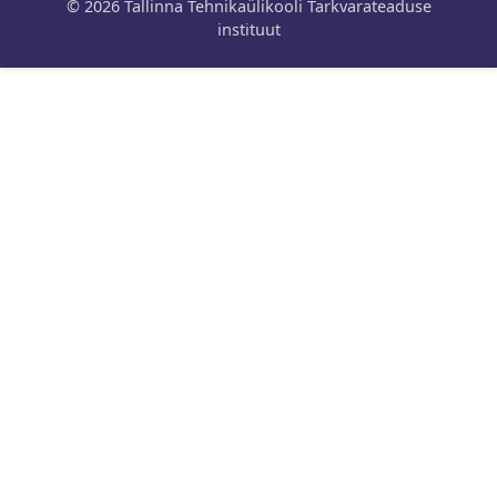
© 2026 Tallinna Tehnikaülikooli Tarkvarateaduse
instituut