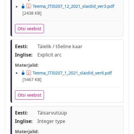
Teema_ITI0207_12_2021_slaidid_ver3.pdf
[2438 KB]
Otsi veebist
Eesti:
Täielik / tõeline kaar
Inglise:
Explicit arc
Materjalid:
Teema_ITI0207_1_2021_slaidid_ver6.pdf
[5467 KB]
Otsi veebist
Eesti:
Täisarvutüüp
Inglise:
Integer type
Materjalid: