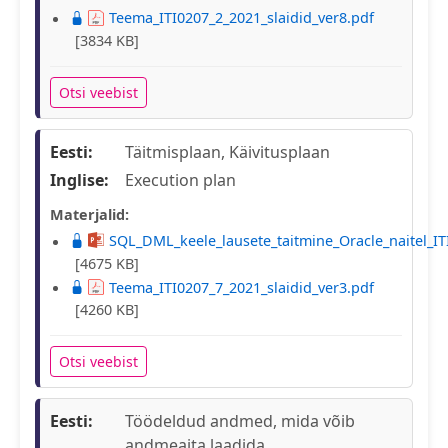
Teema_ITI0207_2_2021_slaidid_ver8.pdf
[3834 KB]
Otsi veebist
Eesti:
Täitmisplaan, Käivitusplaan
Inglise:
Execution plan
Materjalid:
SQL_DML_keele_lausete_taitmine_Oracle_naitel_IT
[4675 KB]
Teema_ITI0207_7_2021_slaidid_ver3.pdf
[4260 KB]
Otsi veebist
Eesti:
Töödeldud andmed, mida võib
andmeaita laadida