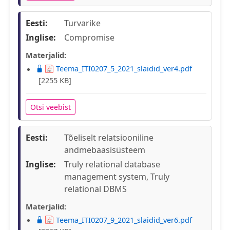
Eesti:
Turvarike
Inglise:
Compromise
Materjalid:
Teema_ITI0207_5_2021_slaidid_ver4.pdf
[2255 KB]
Otsi veebist
Eesti:
Tõeliselt relatsiooniline
andmebaasisüsteem
Inglise:
Truly relational database
management system, Truly
relational DBMS
Materjalid:
Teema_ITI0207_9_2021_slaidid_ver6.pdf