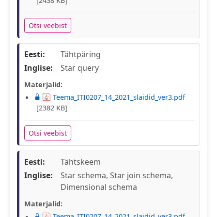
[2438 KB]
Otsi veebist
Eesti:
Tähtpäring
Inglise:
Star query
Materjalid:
Teema_ITI0207_14_2021_slaidid_ver3.pdf
[2382 KB]
Otsi veebist
Eesti:
Tähtskeem
Inglise:
Star schema, Star join schema,
Dimensional schema
Materjalid:
Teema_ITI0207_14_2021_slaidid_ver3.pdf