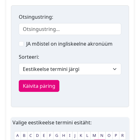
Otsingustring:
JA mõistel on ingliskeelne akronüüm
Sorteeri:
Käivita päring
Valige eestikeelse termini esitäht:
A
B
C
D
E
F
G
H
I
J
K
L
M
N
O
P
R