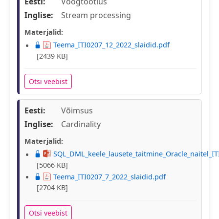
Eesti:
Voogtöötlus
Inglise:
Stream processing
Materjalid:
Teema_ITI0207_12_2022_slaidid.pdf
[2439 KB]
Otsi veebist
Eesti:
Võimsus
Inglise:
Cardinality
Materjalid:
SQL_DML_keele_lausete_taitmine_Oracle_naitel_IT
[5066 KB]
Teema_ITI0207_7_2022_slaidid.pdf
[2704 KB]
Otsi veebist