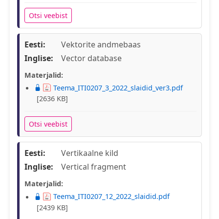
Otsi veebist
Eesti:
Vektorite andmebaas
Inglise:
Vector database
Materjalid:
Teema_ITI0207_3_2022_slaidid_ver3.pdf
[2636 KB]
Otsi veebist
Eesti:
Vertikaalne kild
Inglise:
Vertical fragment
Materjalid:
Teema_ITI0207_12_2022_slaidid.pdf
[2439 KB]