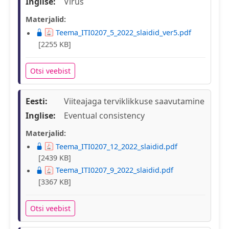
Inglise:
Virus
Materjalid:
Teema_ITI0207_5_2022_slaidid_ver5.pdf
[2255 KB]
Otsi veebist
Eesti:
Viiteajaga terviklikkuse saavutamine
Inglise:
Eventual consistency
Materjalid:
Teema_ITI0207_12_2022_slaidid.pdf
[2439 KB]
Teema_ITI0207_9_2022_slaidid.pdf
[3367 KB]
Otsi veebist