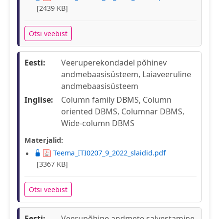
[2439 KB]
Otsi veebist
Eesti:
Veeruperekondadel põhinev
andmebaasisüsteem, Laiaveeruline
andmebaasisüsteem
Inglise:
Column family DBMS, Column
oriented DBMS, Columnar DBMS,
Wide-column DBMS
Materjalid:
Teema_ITI0207_9_2022_slaidid.pdf
[3367 KB]
Otsi veebist
Eesti:
Veerupõhine andmete salvestamine