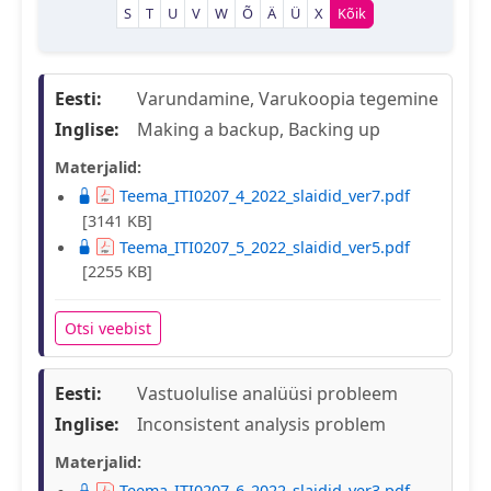
S
T
U
V
W
Õ
Ä
Ü
X
Kõik
Eesti:
Varundamine, Varukoopia tegemine
Inglise:
Making a backup, Backing up
Materjalid:
Teema_ITI0207_4_2022_slaidid_ver7.pdf
[3141 KB]
Teema_ITI0207_5_2022_slaidid_ver5.pdf
[2255 KB]
Otsi veebist
Eesti:
Vastuolulise analüüsi probleem
Inglise:
Inconsistent analysis problem
Materjalid:
Teema_ITI0207_6_2022_slaidid_ver3.pdf