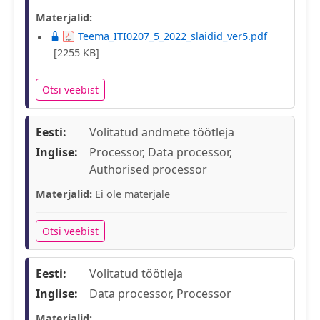
Materjalid:
Teema_ITI0207_5_2022_slaidid_ver5.pdf
[2255 KB]
Otsi veebist
Eesti:
Volitatud andmete töötleja
Inglise:
Processor, Data processor,
Authorised processor
Materjalid:
Ei ole materjale
Otsi veebist
Eesti:
Volitatud töötleja
Inglise:
Data processor, Processor
Materjalid: