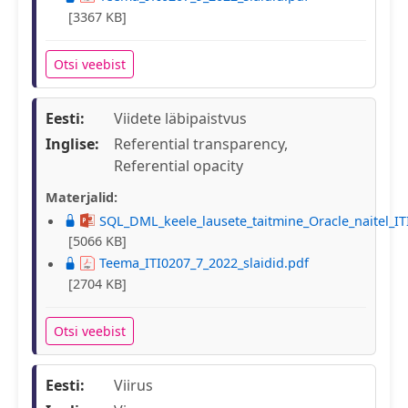
[3367 KB]
Otsi veebist
Eesti:
Viidete läbipaistvus
Inglise:
Referential transparency,
Referential opacity
Materjalid:
SQL_DML_keele_lausete_taitmine_Oracle_naitel_IT
[5066 KB]
Teema_ITI0207_7_2022_slaidid.pdf
[2704 KB]
Otsi veebist
Eesti:
Viirus