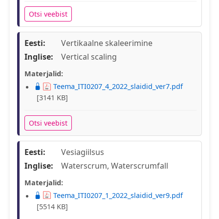
Otsi veebist
Eesti:
Vertikaalne skaleerimine
Inglise:
Vertical scaling
Materjalid:
Teema_ITI0207_4_2022_slaidid_ver7.pdf
[3141 KB]
Otsi veebist
Eesti:
Vesiagiilsus
Inglise:
Waterscrum, Waterscrumfall
Materjalid:
Teema_ITI0207_1_2022_slaidid_ver9.pdf
[5514 KB]