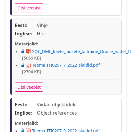
Otsi veebist
Eesti:
Vihje
Inglise:
Hint
Materjalid:
SQL_DML_keele_lausete_taitmine_Oracle_naitel_IT
[5066 KB]
Teema_ITI0207_7_2022_slaidid.pdf
[2704 KB]
Otsi veebist
Eesti:
Viidad objektidele
Inglise:
Object references
Materjalid:
Teema_ITI0207_9_2022_slaidid.pdf