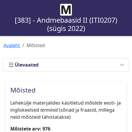
[383] - Andmebaasid II (ITI0207)
(sügis 2022)
Avaleht
Mõisted
Ülevaated
Mõisted
Lehekülje materjalides käsitletud
mõistete
eesti- ja
ingliskeelsed
terminid
(sõnad ja fraasid, millega
neid mõisteid tähistatakse)
Mõistete arv: 976