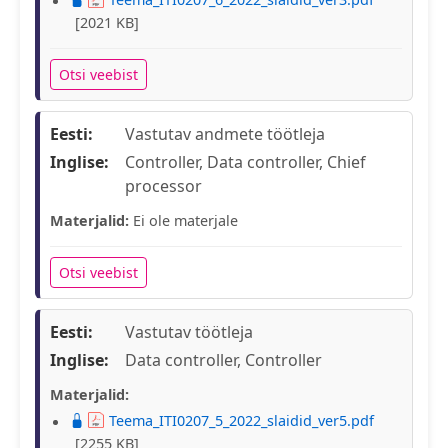
[2021 KB]
Otsi veebist
Eesti:
Vastutav andmete töötleja
Inglise:
Controller, Data controller, Chief
processor
Materjalid:
Ei ole materjale
Otsi veebist
Eesti:
Vastutav töötleja
Inglise:
Data controller, Controller
Materjalid:
Teema_ITI0207_5_2022_slaidid_ver5.pdf
[2255 KB]