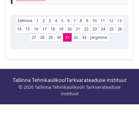
Eelmine
1
2
3
4
5
6
7
8
9
10
11
12
13
14
15
16
17
18
19
20
21
22
23
24
25
26
27
28
29
30
31
32
33
Järgmine
Tallinna Tehnikaülikool
Tarkvarateaduse instituut
© 2026 Tallinna Tehnikaülikooli Tarkvarateaduse
instituut