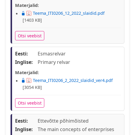
Materjalid:
Teema_ITI0206_12_2022_slaidid.pdf
[1403 KB]
Otsi veebist
Eesti:
Esmasrelvar
Inglise:
Primary relvar
Materjalid:
Teema_ITI0206_2_2022_slaidid_ver4.pdf
[3054 KB]
Otsi veebist
Eesti:
Ettevõtte põhimõisted
Inglise:
The main concepts of enterprises