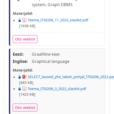
system, Graph DBMS
Materjalid:
Teema_ITI0206_11_2022_slaidid.pdf
[1638 KB]
Otsi veebist
Eesti:
Graafiline keel
Inglise:
Graphical language
Materjalid:
SELECT_laused_yhe_tabeli_pohjal_ITI0206_2022.pp
[683 KB]
Teema_ITI0206_3_2022_slaidid.pdf
[1423 KB]
Otsi veebist