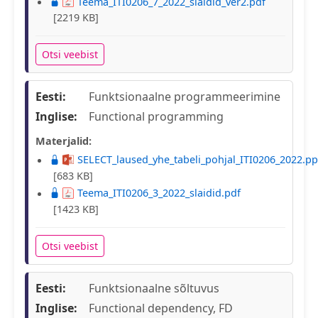
Teema_ITI0206_7_2022_slaidid_ver2.pdf
[2219 KB]
Otsi veebist
Eesti:
Funktsionaalne programmeerimine
Inglise:
Functional programming
Materjalid:
SELECT_laused_yhe_tabeli_pohjal_ITI0206_2022.pp
[683 KB]
Teema_ITI0206_3_2022_slaidid.pdf
[1423 KB]
Otsi veebist
Eesti:
Funktsionaalne sõltuvus
Inglise:
Functional dependency, FD