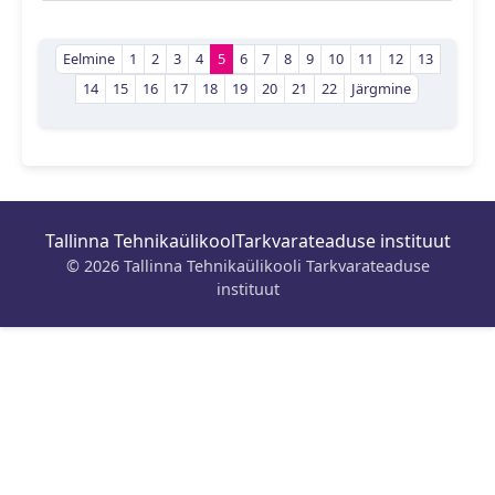
Eelmine
1
2
3
4
5
6
7
8
9
10
11
12
13
14
15
16
17
18
19
20
21
22
Järgmine
Tallinna Tehnikaülikool
Tarkvarateaduse instituut
© 2026 Tallinna Tehnikaülikooli Tarkvarateaduse
instituut