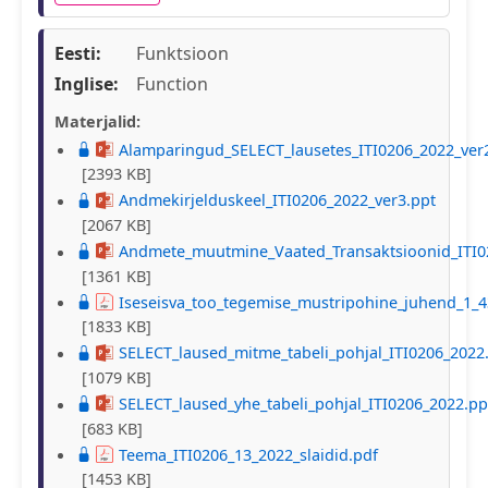
Eesti:
Funktsioon
Inglise:
Function
Materjalid:
Alamparingud_SELECT_lausetes_ITI0206_2022_ver
[2393 KB]
Andmekirjelduskeel_ITI0206_2022_ver3.ppt
[2067 KB]
Andmete_muutmine_Vaated_Transaktsioonid_ITI0
[1361 KB]
Iseseisva_too_tegemise_mustripohine_juhend_1_4
[1833 KB]
SELECT_laused_mitme_tabeli_pohjal_ITI0206_2022
[1079 KB]
SELECT_laused_yhe_tabeli_pohjal_ITI0206_2022.pp
[683 KB]
Teema_ITI0206_13_2022_slaidid.pdf
[1453 KB]