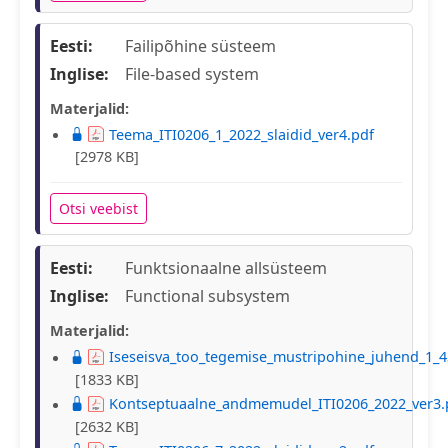
Eesti:
Failipõhine süsteem
Inglise:
File-based system
Materjalid:
Teema_ITI0206_1_2022_slaidid_ver4.pdf
[2978 KB]
Otsi veebist
Eesti:
Funktsionaalne allsüsteem
Inglise:
Functional subsystem
Materjalid:
Iseseisva_too_tegemise_mustripohine_juhend_1_4
[1833 KB]
Kontseptuaalne_andmemudel_ITI0206_2022_ver3.
[2632 KB]