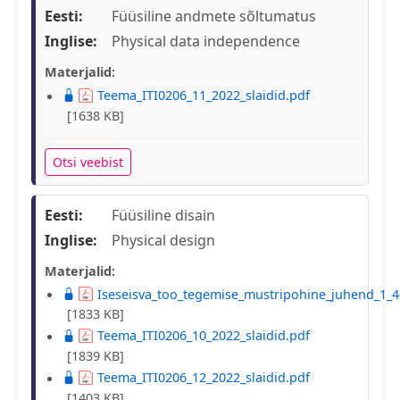
Eesti:
Füüsiline andmete sõltumatus
Inglise:
Physical data independence
Materjalid:
Teema_ITI0206_11_2022_slaidid.pdf
[1638 KB]
Otsi veebist
Eesti:
Füüsiline disain
Inglise:
Physical design
Materjalid:
Iseseisva_too_tegemise_mustripohine_juhend_1_4
[1833 KB]
Teema_ITI0206_10_2022_slaidid.pdf
[1839 KB]
Teema_ITI0206_12_2022_slaidid.pdf
[1403 KB]