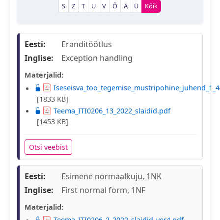
S
Z
T
U
V
Õ
Ä
Ü
Kõik
Eesti:
Eranditöötlus
Inglise:
Exception handling
Materjalid:
Iseseisva_too_tegemise_mustripohine_juhend_1_4
[1833 KB]
Teema_ITI0206_13_2022_slaidid.pdf
[1453 KB]
Otsi veebist
Eesti:
Esimene normaalkuju, 1NK
Inglise:
First normal form, 1NF
Materjalid:
Teema_ITI0206_2_2022_slaidid_ver4.pdf