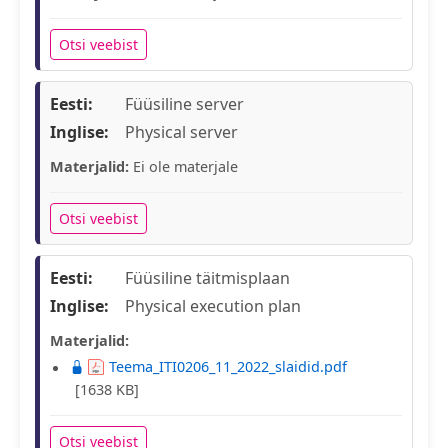
Otsi veebist
Eesti:
Füüsiline server
Inglise:
Physical server
Materjalid:
Ei ole materjale
Otsi veebist
Eesti:
Füüsiline täitmisplaan
Inglise:
Physical execution plan
Materjalid:
Teema_ITI0206_11_2022_slaidid.pdf
[1638 KB]
Otsi veebist