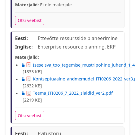
Materjalid:
Ei ole materjale
Otsi veebist
Eesti:
Ettevõtte ressursside planeerimine
Inglise:
Enterprise resource planning, ERP
Materjalid:
Iseseisva_too_tegemise_mustripohine_juhend_1_4
[1833 KB]
Kontseptuaalne_andmemudel_ITI0206_2022_ver3.
[2632 KB]
Teema_ITI0206_7_2022_slaidid_ver2.pdf
[2219 KB]
Otsi veebist
Eesti:
Evitustoru