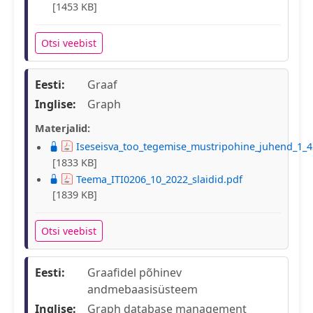
[1453 KB]
Otsi veebist
Eesti:
Graaf
Inglise:
Graph
Materjalid:
Iseseisva_too_tegemise_mustripohine_juhend_1_4
[1833 KB]
Teema_ITI0206_10_2022_slaidid.pdf
[1839 KB]
Otsi veebist
Eesti:
Graafidel põhinev
andmebaasisüsteem
Inglise:
Graph database management