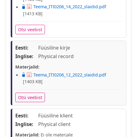
Teema_ITI0206_14_2022_slaidid.pdf
[1413 KB]
Otsi veebist
Eesti:
Füüsiline kirje
Inglise:
Physical record
Materjalid:
Teema_ITI0206_12_2022_slaidid.pdf
[1403 KB]
Otsi veebist
Eesti:
Füüsiline klient
Inglise:
Physical client
Materjalid:
Ei ole materjale