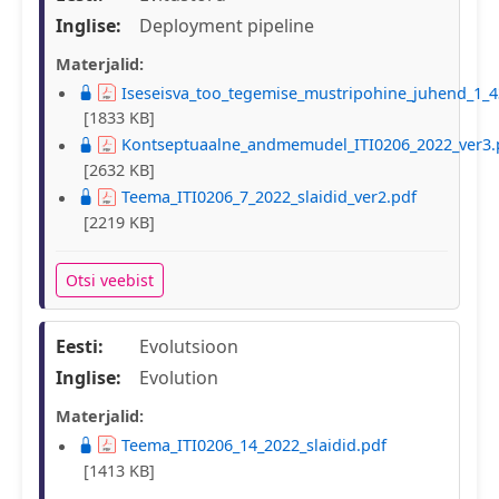
Inglise:
Deployment pipeline
Materjalid:
Iseseisva_too_tegemise_mustripohine_juhend_1_4
[1833 KB]
Kontseptuaalne_andmemudel_ITI0206_2022_ver3.
[2632 KB]
Teema_ITI0206_7_2022_slaidid_ver2.pdf
[2219 KB]
Otsi veebist
Eesti:
Evolutsioon
Inglise:
Evolution
Materjalid:
Teema_ITI0206_14_2022_slaidid.pdf
[1413 KB]