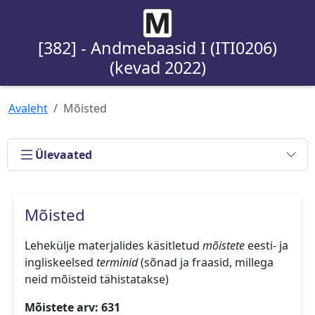
[382] - Andmebaasid I (ITI0206)
(kevad 2022)
Avaleht
Mõisted
Ülevaated
Mõisted
Lehekülje materjalides käsitletud
mõistete
eesti- ja
ingliskeelsed
terminid
(sõnad ja fraasid, millega
neid mõisteid tähistatakse)
Mõistete arv: 631