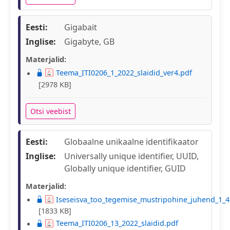
Eesti:
Gigabait
Inglise:
Gigabyte, GB
Materjalid:
Teema_ITI0206_1_2022_slaidid_ver4.pdf
[2978 KB]
Otsi veebist
Eesti:
Globaalne unikaalne identifikaator
Inglise:
Universally unique identifier, UUID,
Globally unique identifier, GUID
Materjalid:
Iseseisva_too_tegemise_mustripohine_juhend_1_4
[1833 KB]
Teema_ITI0206_13_2022_slaidid.pdf