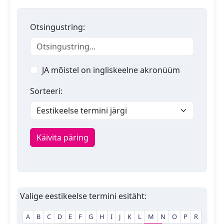
Otsingustring:
JA mõistel on ingliskeelne akronüüm
Sorteeri:
Käivita päring
Valige eestikeelse termini esitäht:
A
B
C
D
E
F
G
H
I
J
K
L
M
N
O
P
R