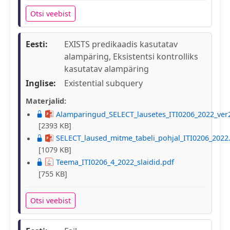
Otsi veebist
Eesti:
EXISTS predikaadis kasutatav
alampäring, Eksistentsi kontrolliks
kasutatav alampäring
Inglise:
Existential subquery
Materjalid:
Alamparingud_SELECT_lausetes_ITI0206_2022_ver
[2393 KB]
SELECT_laused_mitme_tabeli_pohjal_ITI0206_2022
[1079 KB]
Teema_ITI0206_4_2022_slaidid.pdf
[755 KB]
Otsi veebist