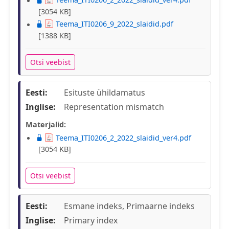
[3054 KB]
Teema_ITI0206_9_2022_slaidid.pdf
[1388 KB]
Otsi veebist
Eesti:
Esituste ühildamatus
Inglise:
Representation mismatch
Materjalid:
Teema_ITI0206_2_2022_slaidid_ver4.pdf
[3054 KB]
Otsi veebist
Eesti:
Esmane indeks, Primaarne indeks
Inglise:
Primary index