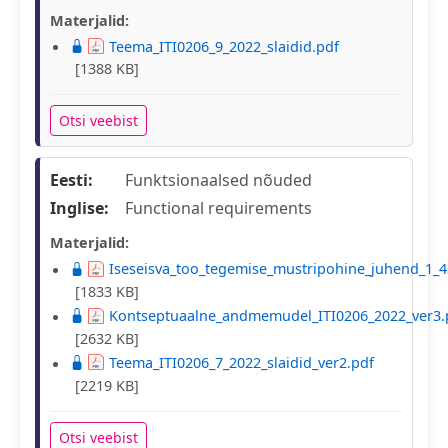
Materjalid:
Teema_ITI0206_9_2022_slaidid.pdf
[1388 KB]
Otsi veebist
Eesti:
Funktsionaalsed nõuded
Inglise:
Functional requirements
Materjalid:
Iseseisva_too_tegemise_mustripohine_juhend_1_4
[1833 KB]
Kontseptuaalne_andmemudel_ITI0206_2022_ver3.
[2632 KB]
Teema_ITI0206_7_2022_slaidid_ver2.pdf
[2219 KB]
Otsi veebist