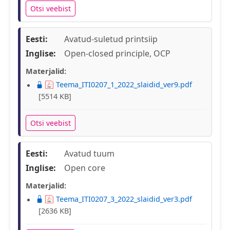
Otsi veebist
Eesti:
Avatud-suletud printsiip
Inglise:
Open-closed principle, OCP
Materjalid:
Teema_ITI0207_1_2022_slaidid_ver9.pdf
[5514 KB]
Otsi veebist
Eesti:
Avatud tuum
Inglise:
Open core
Materjalid:
Teema_ITI0207_3_2022_slaidid_ver3.pdf
[2636 KB]