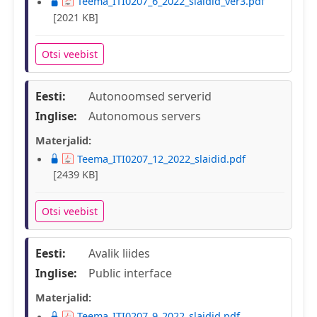
Teema_ITI0207_6_2022_slaidid_ver3.pdf
[2021 KB]
Otsi veebist
Eesti:
Autonoomsed serverid
Inglise:
Autonomous servers
Materjalid:
Teema_ITI0207_12_2022_slaidid.pdf
[2439 KB]
Otsi veebist
Eesti:
Avalik liides
Inglise:
Public interface
Materjalid:
Teema_ITI0207_9_2022_slaidid.pdf