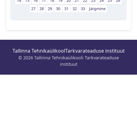
14
15
16
17
18
19
20
21
22
23
24
25
26
27
28
29
30
31
32
33
Järgmine
Tallinna Tehnikaülikool
Tarkvarateaduse instituut
© 2026 Tallinna Tehnikaülikooli Tarkvarateaduse
instituut