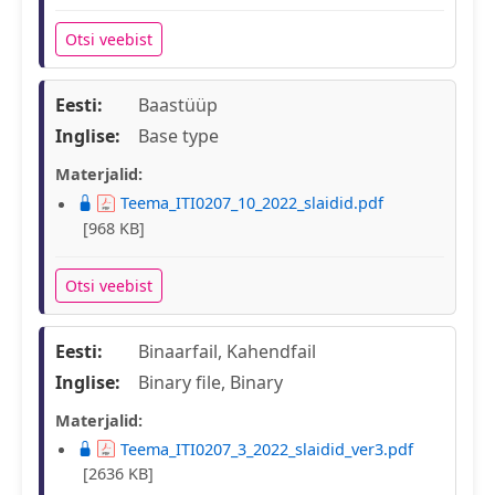
Otsi veebist
Eesti:
Baastüüp
Inglise:
Base type
Materjalid:
Teema_ITI0207_10_2022_slaidid.pdf
[968 KB]
Otsi veebist
Eesti:
Binaarfail, Kahendfail
Inglise:
Binary file, Binary
Materjalid:
Teema_ITI0207_3_2022_slaidid_ver3.pdf
[2636 KB]