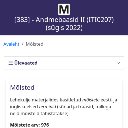
[383] - Andmebaasid II (ITI0207)
(sügis 2022)
Avaleht
Mõisted
Ülevaated
Mõisted
Lehekülje materjalides käsitletud
mõistete
eesti- ja
ingliskeelsed
terminid
(sõnad ja fraasid, millega
neid mõisteid tähistatakse)
Mõistete arv: 976