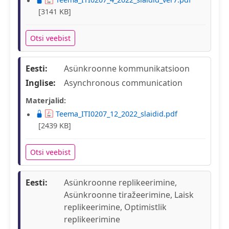
[3141 KB]
Otsi veebist
Eesti:
Asünkroonne kommunikatsioon
Inglise:
Asynchronous communication
Materjalid:
Teema_ITI0207_12_2022_slaidid.pdf
[2439 KB]
Otsi veebist
Eesti:
Asünkroonne replikeerimine,
Asünkroonne tiražeerimine, Laisk
replikeerimine, Optimistlik
replikeerimine