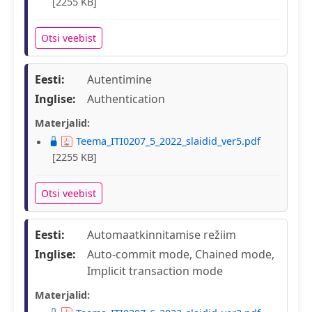
[2255 KB]
Otsi veebist
Eesti:
Autentimine
Inglise:
Authentication
Materjalid:
Teema_ITI0207_5_2022_slaidid_ver5.pdf
[2255 KB]
Otsi veebist
Eesti:
Automaatkinnitamise režiim
Inglise:
Auto-commit mode, Chained mode,
Implicit transaction mode
Materjalid: