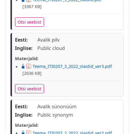
[3367 KB]
Otsi veebist
Eesti:
Avalik pilv
Inglise:
Public cloud
Materjalid:
Teema_ITI0207_3_2022_slaidid_ver3.pdf
[2636 KB]
Otsi veebist
Eesti:
Avalik sünonüüm
Inglise:
Public synonym
Materjalid:
Teema_ITI0207_2_2022_slaidid_ver2.pdf