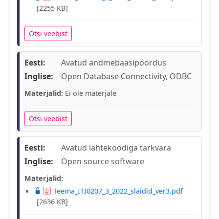
[2255 KB]
Otsi veebist
Eesti:
Avatud andmebaasipöördus
Inglise:
Open Database Connectivity, ODBC
Materjalid:
Ei ole materjale
Otsi veebist
Eesti:
Avatud lähtekoodiga tarkvara
Inglise:
Open source software
Materjalid:
Teema_ITI0207_3_2022_slaidid_ver3.pdf
[2636 KB]