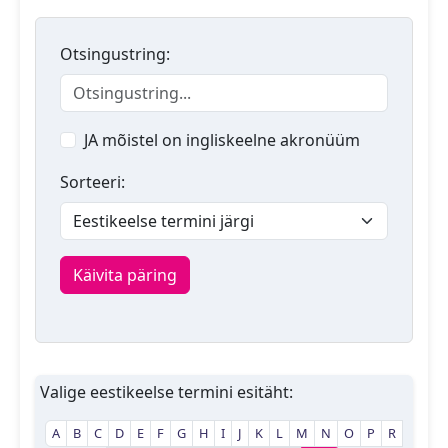
Otsingustring:
JA mõistel on ingliskeelne akronüüm
Sorteeri:
Käivita päring
Valige eestikeelse termini esitäht:
A
B
C
D
E
F
G
H
I
J
K
L
M
N
O
P
R