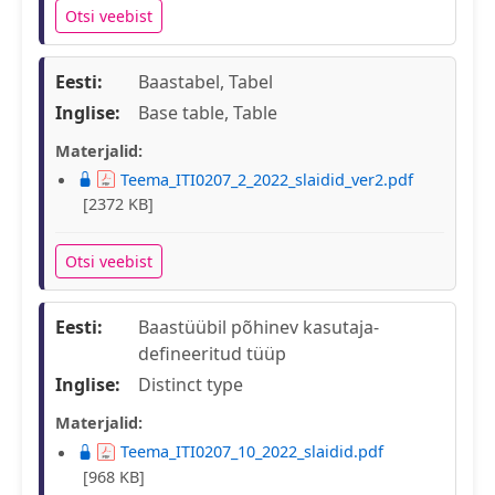
Otsi veebist
Eesti:
Baastabel, Tabel
Inglise:
Base table, Table
Materjalid:
Teema_ITI0207_2_2022_slaidid_ver2.pdf
[2372 KB]
Otsi veebist
Eesti:
Baastüübil põhinev kasutaja-
defineeritud tüüp
Inglise:
Distinct type
Materjalid:
Teema_ITI0207_10_2022_slaidid.pdf
[968 KB]