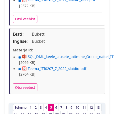
[2372 KB]
Otsi veebist
Eesti:
Bukett
Inglise:
Bucket
Materjalid:
SQL_DML_keele_lausete_taitmine_Oracle_naitel_IT
[5066 KB]
Teema_ITI0207_7_2022_slaidid.pdf
[2704 KB]
Otsi veebist
Eelmine
1
2
3
4
5
6
7
8
9
10
11
12
13