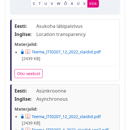
S
T
U
V
W
Õ
Ä
Ü
X
Kõik
Eesti:
Asukoha läbipaistvus
Inglise:
Location transparency
Materjalid:
Teema_ITI0207_12_2022_slaidid.pdf
[2439 KB]
Otsi veebist
Eesti:
Asünkroonne
Inglise:
Asynchronous
Materjalid:
Teema_ITI0207_12_2022_slaidid.pdf
[2439 KB]
Teema_ITI0207_4_2022_slaidid_ver7.pdf