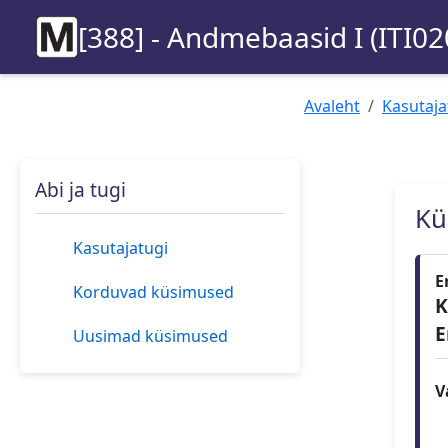
[388] - Andmebaasid I (ITI02
Avaleht
Kasutaja
Abi ja tugi
Kü
Kasutajatugi
E
Korduvad küsimused
K
E
Uusimad küsimused
V