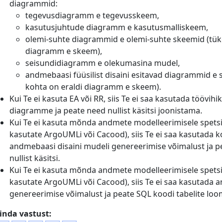
diagrammid:
tegevusdiagramm e tegevusskeem,
kasutusjuhtude diagramm e kasutusmalliskeem,
olemi-suhte diagrammid e olemi-suhte skeemid (tükelda
diagramm e skeem),
seisundidiagramm e olekumasina mudel,
andmebaasi füüsilist disaini esitavad diagrammid e sk
kohta on eraldi diagramm e skeem).
Kui Te ei kasuta EA või RR, siis Te ei saa kasutada töövih
diagramme ja peate need nullist käsitsi joonistama.
Kui Te ei kasuta mõnda andmete modelleerimisele spetsi
kasutate ArgoUMLi või Cacood), siis Te ei saa kasutada
andmebaasi disaini mudeli genereerimise võimalust ja 
nullist käsitsi.
Kui Te ei kasuta mõnda andmete modelleerimisele spetsi
kasutate ArgoUMLi või Cacood), siis Te ei saa kasutada 
genereerimise võimalust ja peate SQL koodi tabelite loomi
inda vastust: