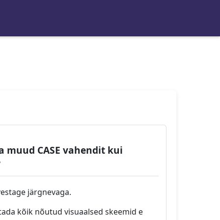
da muud CASE vahendit kui
?
vestage järgnevaga.
itada kõik nõutud visuaalsed skeemid e