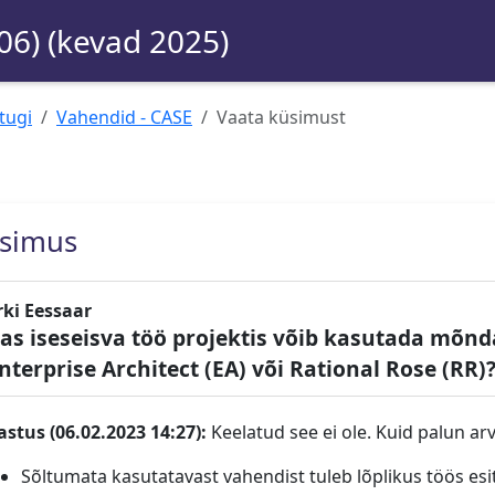
06) (kevad 2025)
tugi
Vahendid - CASE
Vaata küsimust
simus
rki Eessaar
as iseseisva töö projektis võib kasutada mõn
nterprise Architect (EA) või Rational Rose (RR)
astus (06.02.2023 14:27):
Keelatud see ei ole. Kuid palun ar
Sõltumata kasutatavast vahendist tuleb lõplikus töös es