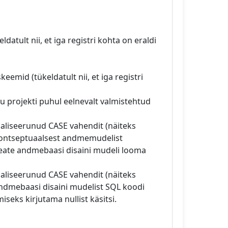
tult nii, et iga registri kohta on eraldi
eemid (tükeldatult nii, et iga registri
iku projekti puhul eelnevalt valmistehtud
aliseerunud CASE vahendit (näiteks
 kontseptuaalsest andmemudelist
peate andmebaasi disaini mudeli looma
aliseerunud CASE vahendit (näiteks
andmebaasi disaini mudelist SQL koodi
seks kirjutama nullist käsitsi.