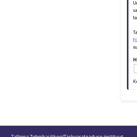
Uu
va
ta
Ta
F
su
H
K
Tallinna Tehnikaülikool
Tarkvarateaduse instituut