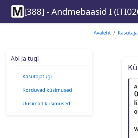
[388] - Andmebaasid I (ITI02
Avaleht
Kasutaja
Abi ja tugi
Kü
Kasutajatugi
A
Korduvad küsimused
Ü
l
Uusimad küsimused
o
V