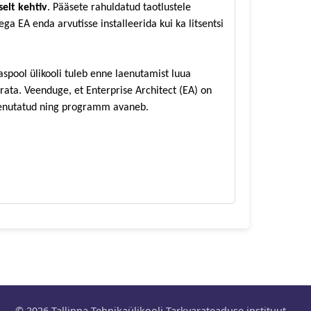
selt kehtiv
. Pääsete rahuldatud taotlustele
lega EA enda arvutisse installeerida kui ka litsentsi
aspool ülikooli tuleb enne laenutamist luua
rata. Veenduge, et Enterprise Architect (EA) on
 laenutatud ning programm avaneb.
© 2026 Tallinna Tehnikaülikooli Tarkvarateaduse instituut