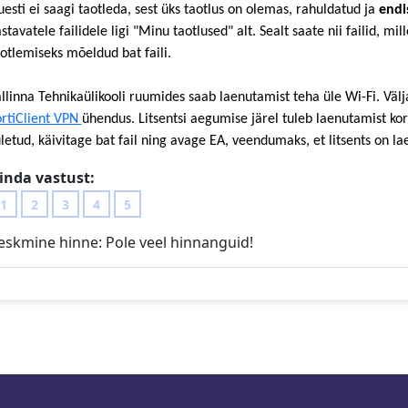
esti ei saagi taotleda, sest üks taotlus on olemas, rahuldatud ja
endi
stavatele failidele ligi "Minu taotlused" alt. Sealt saate nii failid, mil
otlemiseks mõeldud bat faili.
llinna Tehnikaülikooli ruumides saab laenutamist teha üle Wi-Fi. Välj
ortiClient VPN
ühendus. Litsentsi aegumise järel tuleb laenutamist kor
letud, käivitage bat fail ning avage EA, veendumaks, et litsents on
inda vastust:
1
2
3
4
5
eskmine hinne:
Pole veel hinnanguid!