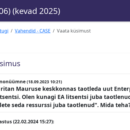
06) (kevad 2025)
tugi
Vahendid - CASE
Vaata küsimust
simus
nonüümne
(18.09.2023 10:21)
ritan Mauruse keskkonnas taotleda uut Enter
itsentsi. Olen kunagi EA litsentsi juba taotlenu
lete seda ressurssi juba taotlenud". Mida teha
astus (22.02.2024 15:27):