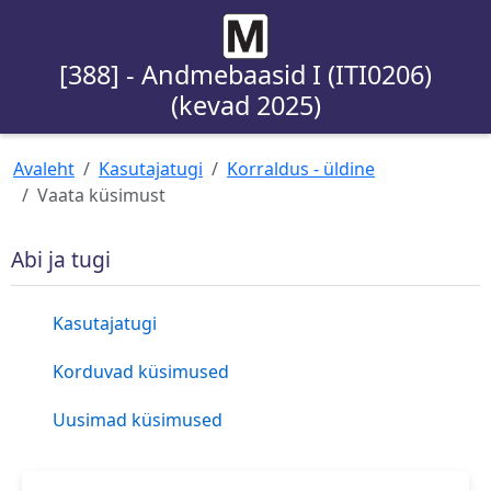
[388] - Andmebaasid I (ITI0206)
(kevad 2025)
Avaleht
Kasutajatugi
Korraldus - üldine
Vaata küsimust
Abi ja tugi
Kasutajatugi
Korduvad küsimused
Uusimad küsimused