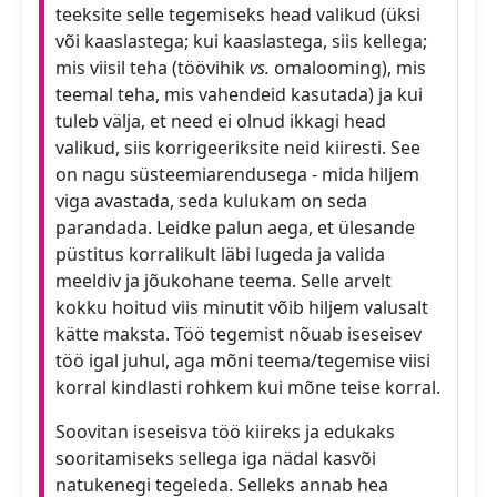
teeksite selle tegemiseks head valikud (üksi
või kaaslastega; kui kaaslastega, siis kellega;
mis viisil teha (töövihik
vs.
omalooming), mis
teemal teha, mis vahendeid kasutada) ja kui
tuleb välja, et need ei olnud ikkagi head
valikud, siis korrigeeriksite neid kiiresti. See
on nagu süsteemiarendusega - mida hiljem
viga avastada, seda kulukam on seda
parandada. Leidke palun aega, et ülesande
püstitus korralikult läbi lugeda ja valida
meeldiv ja jõukohane teema. Selle arvelt
kokku hoitud viis minutit võib hiljem valusalt
kätte maksta. Töö tegemist nõuab iseseisev
töö igal juhul, aga mõni teema/tegemise viisi
korral kindlasti rohkem kui mõne teise korral.
Soovitan iseseisva töö kiireks ja edukaks
sooritamiseks sellega iga nädal kasvõi
natukenegi tegeleda. Selleks annab hea