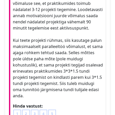
võimaluse see, et praktikumides toimub
nädalatel 3-12 projekti tegemine. Loodetavasti
annab motivatsiooni juurde võimalus saada
nendel nädalatel projektiga vähemalt 90
minutit tegelemise eest aktiivsuspunkt.
Kui teete projekti rühmas, siis kasutage palun
maksimaalselt paralleeltöö võimalust, et sama
ajaga rohkem tehtud saada. Selles mõttes
pole üldse paha mõte (pole muidugi
kohustuslik), et sama projekti tegijad osalevad
erinevates praktikumides 3*3*1.5 tundi
projekti tegemist on kindlasti parem kui 3*1.5
tundi projekti tegemist. Siis tuleb muidugi
oma tunnitöö järgmisena tundi tulijale edasi
anda.
Hinda vastust:
1
2
3
4
5