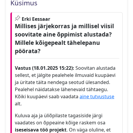
Küsimus
Erki Eessaar
Millises järjekorras ja millisel viisil
soovitate aine õppimist alustada?
Millele kõigepealt tähelepanu
pöörata?
Vastus (18.01.2025 15:22):
Soovitan alustada
sellest, et jälgite pealehele ilmuvaid kuupäevi
ja üritate täita nendega seotud ülesanded.
Pealehel näidatakse lähenevaid tähtaegu.
Kõiki kuupäevi saab vaadata
aine tutvustuse
alt.
Kuluva aja ja üliõpilaste tagasiside järgi
vaadates on õppeaine kõige raskem osa
iseseisava töö projekt
. On väga oluline, et