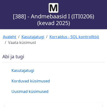
[388] - Andmebaasid I (ITI0206)
(kevad 2025)
Avaleht
Kasutajatugi
Korraldus - SQL kontrolltöö
Vaata küsimust
Abi ja tugi
Kasutajatugi
Korduvad küsimused
Uusimad küsimused