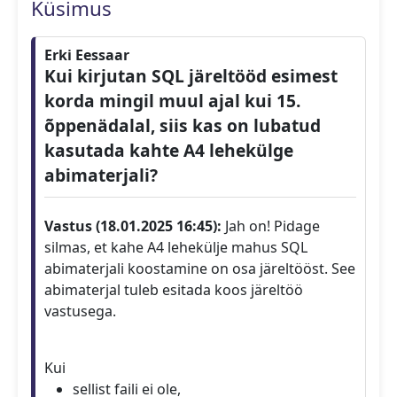
Küsimus
Erki Eessaar
Kui kirjutan SQL järeltööd esimest
korda mingil muul ajal kui 15.
õppenädalal, siis kas on lubatud
kasutada kahte A4 lehekülge
abimaterjali?
Vastus (18.01.2025 16:45):
Jah on! Pidage
silmas, et kahe A4 lehekülje mahus SQL
abimaterjali koostamine on osa järeltööst. See
abimaterjal tuleb esitada koos järeltöö
vastusega.
Kui
sellist faili ei ole,