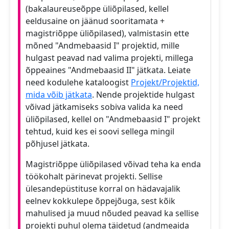
(bakalaureuseõppe üliõpilased, kellel
eeldusaine on jäänud sooritamata +
magistriõppe üliõpilased), valmistasin ette
mõned "Andmebaasid I" projektid, mille
hulgast peavad nad valima projekti, millega
õppeaines "Andmebaasid II" jätkata. Leiate
need kodulehe kataloogist
Projekt/Projektid,
mida võib jätkata
. Nende projektide hulgast
võivad jätkamiseks sobiva valida ka need
üliõpilased, kellel on "Andmebaasid I" projekt
tehtud, kuid kes ei soovi sellega mingil
põhjusel jätkata.
Magistriõppe üliõpilased võivad teha ka enda
töökohalt pärinevat projekti. Sellise
ülesandepüstituse korral on hädavajalik
eelnev kokkulepe õppejõuga, sest kõik
mahulised ja muud nõuded peavad ka sellise
projekti puhul olema täidetud (andmeaida