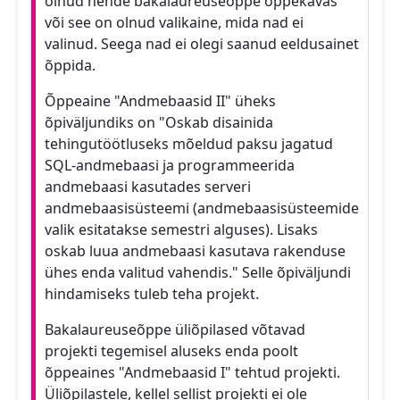
olnud nende bakalaureuseõppe õppekavas
või see on olnud valikaine, mida nad ei
valinud. Seega nad ei olegi saanud eeldusainet
õppida.
Õppeaine "Andmebaasid II" üheks
õpiväljundiks on "Oskab disainida
tehingutöötluseks mõeldud paksu jagatud
SQL-andmebaasi ja programmeerida
andmebaasi kasutades serveri
andmebaasisüsteemi (andmebaasisüsteemide
valik esitatakse semestri alguses). Lisaks
oskab luua andmebaasi kasutava rakenduse
ühes enda valitud vahendis." Selle õpiväljundi
hindamiseks tuleb teha projekt.
Bakalaureuseõppe üliõpilased võtavad
projekti tegemisel aluseks enda poolt
õppeaines "Andmebaasid I" tehtud projekti.
Üliõpilastele, kellel sellist projekti ei ole