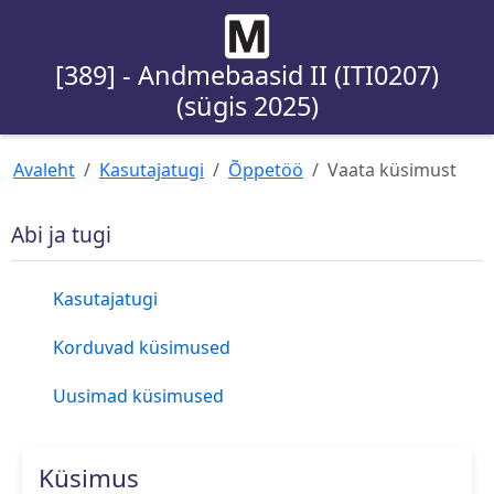
[389] - Andmebaasid II (ITI0207)
(sügis 2025)
Avaleht
Kasutajatugi
Õppetöö
Vaata küsimust
Abi ja tugi
Kasutajatugi
Korduvad küsimused
Uusimad küsimused
Küsimus