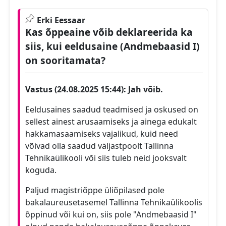
Erki Eessaar
Kas õppeaine võib deklareerida ka
siis, kui eeldusaine (Andmebaasid I)
on sooritamata?
Vastus (24.08.2025 15:44):
Jah võib.
Eeldusaines saadud teadmised ja oskused on
sellest ainest arusaamiseks ja ainega edukalt
hakkamasaamiseks vajalikud, kuid need
võivad olla saadud väljastpoolt Tallinna
Tehnikaülikooli või siis tuleb neid jooksvalt
koguda.
Paljud magistriõppe üliõpilased pole
bakalaureusetasemel Tallinna Tehnikaülikoolis
õppinud või kui on, siis pole "Andmebaasid I"