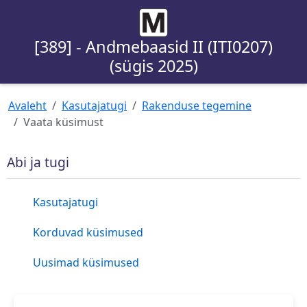
[389] - Andmebaasid II (ITI0207)
(sügis 2025)
Avaleht
Kasutajatugi
Rakenduse tegemine
Vaata küsimust
Abi ja tugi
Kasutajatugi
Korduvad küsimused
Uusimad küsimused