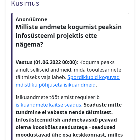
Küsimus
Anonüümne
Milliste andmete kogumist peaksin
infosüsteemi projektis ette
nägema?
Vastus (01.06.2022 00:00):
Koguma peaks
ainult selliseid andmeid, mida tööülesannete
täitmiseks vaja läheb.
Spordiklubid koguvad
mõistliku põhjuseta isikuandmeid
.
Isikuandmete töötlemist reguleerib
isikuandmete kaitse seadus
.
Seaduste mitte
tundmine ei vabasta nende täitmisest.
Infosüsteemid (sh andmebaasid) peavad
olema kooskõlas seadustega - seadused
moodustavad ühe osa keskkonnast, milles