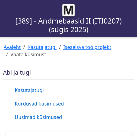
[389] - Andmebaasid II (ITI0207)
(sügis 2025)
Avaleht
Kasutajatugi
Iseseisva töö projekt
Vaata küsimust
Abi ja tugi
Kasutajatugi
Korduvad küsimused
Uusimad küsimused