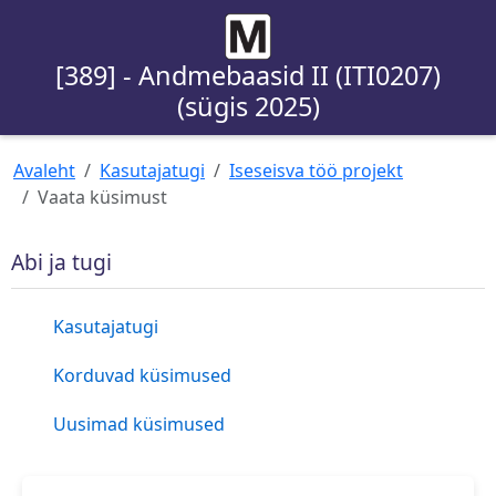
[389] - Andmebaasid II (ITI0207)
(sügis 2025)
Avaleht
Kasutajatugi
Iseseisva töö projekt
Vaata küsimust
Abi ja tugi
Kasutajatugi
Korduvad küsimused
Uusimad küsimused