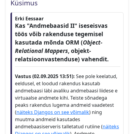
Küsimus
Erki Eessaar
Kas "Andmebaasid II" iseseisvas
töös võib rakenduse tegemisel
kasutada mõnda ORM (
Object-
Relational Mappers
, objekt-
relatsioonvastenduse) vahendit.
Vastus (02.09.2025 13:51):
See pole keelatud,
eeldusel, et loodud rakendus kasutab
andmebaasi läbi avaliku andmebaasi liidese e
virtuaalse andmete kihi. Teiste sõnadega
peaks rakendus lugema andmeid vaadetest
(
näiteks Djangos on see võimalik
) ning
muutma andmeid kasutades
andmebaasiserveris talletatud rutiine (
näiteks
Djangos on see võimalik
). Andmete