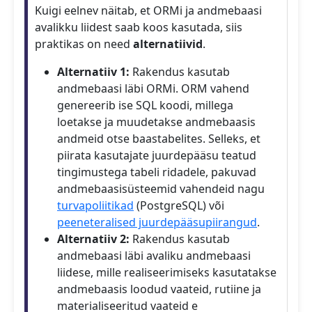
Kuigi eelnev näitab, et ORMi ja andmebaasi
avalikku liidest saab koos kasutada, siis
praktikas on need
alternatiivid
.
Alternatiiv 1:
Rakendus kasutab
andmebaasi läbi ORMi. ORM vahend
genereerib ise SQL koodi, millega
loetakse ja muudetakse andmebaasis
andmeid otse baastabelites. Selleks, et
piirata kasutajate juurdepääsu teatud
tingimustega tabeli ridadele, pakuvad
andmebaasisüsteemid vahendeid nagu
turvapoliitikad
(PostgreSQL) või
peeneteralised juurdepääsupiirangud
.
Alternatiiv 2:
Rakendus kasutab
andmebaasi läbi avaliku andmebaasi
liidese, mille realiseerimiseks kasutatakse
andmebaasis loodud vaateid, rutiine ja
materialiseeritud vaateid e