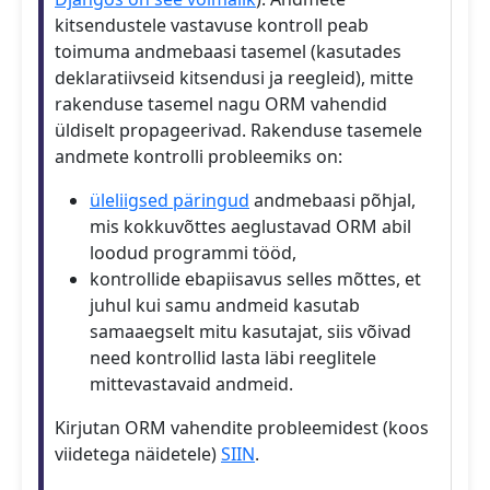
kitsendustele vastavuse kontroll peab
toimuma andmebaasi tasemel (kasutades
deklaratiivseid kitsendusi ja reegleid), mitte
rakenduse tasemel nagu ORM vahendid
üldiselt propageerivad. Rakenduse tasemele
andmete kontrolli probleemiks on:
üleliigsed päringud
andmebaasi põhjal,
mis kokkuvõttes aeglustavad ORM abil
loodud programmi tööd,
kontrollide ebapiisavus selles mõttes, et
juhul kui samu andmeid kasutab
samaaegselt mitu kasutajat, siis võivad
need kontrollid lasta läbi reeglitele
mittevastavaid andmeid.
Kirjutan ORM vahendite probleemidest (koos
viidetega näidetele)
SIIN
.