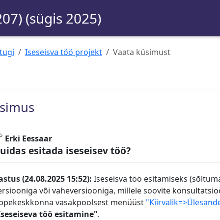
207) (sügis 2025)
tugi
Iseseisva töö projekt
Vaata küsimust
simus
Erki Eessaar
uidas esitada iseseisev töö?
astus (24.08.2025 15:52):
Iseseisva töö esitamiseks (sõltumat
ersiooniga või vaheversiooniga, millele soovite konsultatsioo
ppekeskkonna vasakpoolsest menüüst
"Kiirvalik=>Ülesand
Iseseiseva töö esitamine"
.