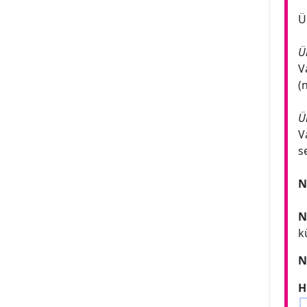
Ü
Ü
V
(
Ü
V
s
N
N
k
N
H