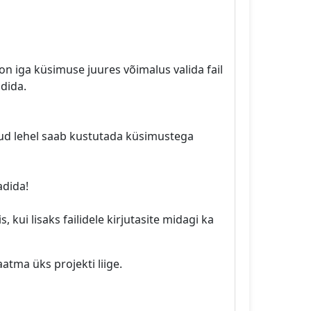
on iga küsimuse juures võimalus valida fail
adida.
ud lehel saab kustutada küsimustega
adida!
 kui lisaks failidele kirjutasite midagi ka
atma üks projekti liige.