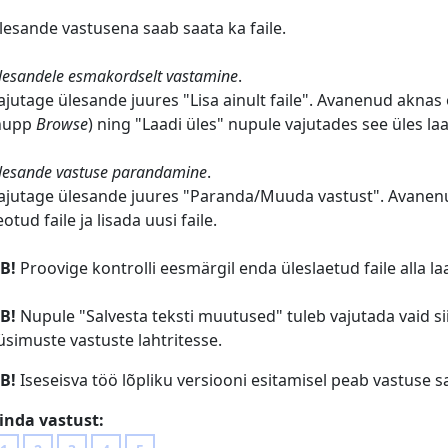
lesande vastusena saab saata ka faile.
lesandele esmakordselt vastamine
.
ajutage ülesande juures "Lisa ainult faile". Avanenud aknas 
nupp
Browse
) ning "Laadi üles" nupule vajutades see üles la
lesande vastuse parandamine
.
ajutage ülesande juures "Paranda/Muuda vastust". Avanen
eotud faile ja lisada uusi faile.
B!
Proovige kontrolli eesmärgil enda üleslaetud faile alla la
B!
Nupule "Salvesta teksti muutused" tuleb vajutada vaid siis,
üsimuste vastuste lahtritesse.
B!
Iseseisva töö lõpliku versiooni esitamisel peab vastuse sa
inda vastust: