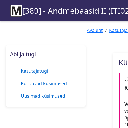
[389] - Andmebaasid II (ITI0
Avaleht
Kasutaja
Abi ja tugi
Kü
Kasutajatugi
Korduvad küsimused
K
Uusimad küsimused
V
v
õ
"