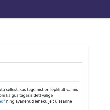
a sellest, kas tegemist on lõplikult valmis
ni käigus tagasisidet) valige
ed"
ning avanenud leheküljelt ülesanne