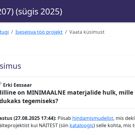
207) (sügis 2025)
tugi
Iseseisva töö projekt
Vaata küsimust
simus
Erki Eessaar
illine on MINIMAALNE materjalide hulk, mille 
dukaks tegemiseks?
astus (27.08.2025 17:44):
Piisab
hindamismudelist
, mis dek
äiteprojektist kui NÄITEST (siin
kataloogis
) selle kohta, mis 