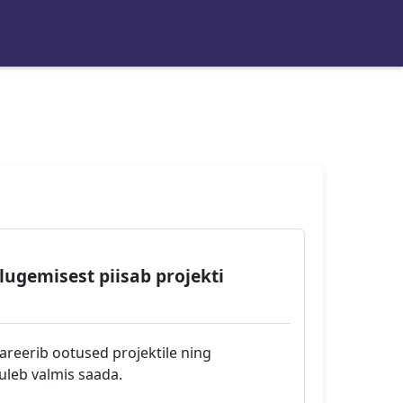
lugemisest piisab projekti
lareerib ootused projektile ning
tuleb valmis saada.