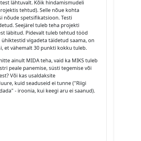
est lähtuvalt. Kõik hindamismudeli
ojektis tehtud). Selle nõue kohta
i nõude spetsifikatsioon. Testi
etud. Seejärel tuleb teha projekti
t läbitud. Pidevalt tuleb tehtud tööd
ik ühiktestid vigadeta täidetud saama, on
i, et vähemalt 30 punkti kokku tuleb.
mitte ainult MIDA teha, vaid ka MIKS tuleb
stri peale panemise, süsti tegemise või
est? Või kas usaldaksite
ure, kuid seaduseid ei tunne ("Riigi
dada" - iroonia, kui keegi aru ei saanud).