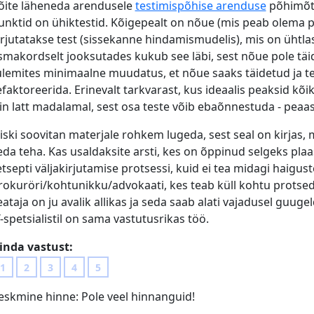
õite läheneda arendusele
testimispõhise arenduse
põhimõtt
unktid on ühiktestid. Kõigepealt on nõue (mis peab olema pr
irjutatakse test (sissekanne hindamismudelis), mis on ühtlas
smakordselt jooksutades kukub see läbi, sest nõue pole täid
ulemites minimaalne muudatus, et nõue saaks täidetud ja tes
efaktoreerida. Erinevalt tarkvarast, kus ideaalis peaksid kõ
iin latt madalamal, sest osa teste võib ebaõnnestuda - peaas
iiski soovitan materjale rohkem lugeda, sest seal on kirjas, 
eda teha. Kas usaldaksite arsti, kes on õppinud selgeks plaa
etsepti väljakirjutamise protsessi, kuid ei tea midagi haigust
rokuröri/kohtunikku/advokaati, kes teab küll kohtu protsedu
eataja on ju avalik allikas ja seda saab alati vajadusel guugel
T-spetsialistil on sama vastutusrikas töö.
inda vastust:
1
2
3
4
5
eskmine hinne:
Pole veel hinnanguid!