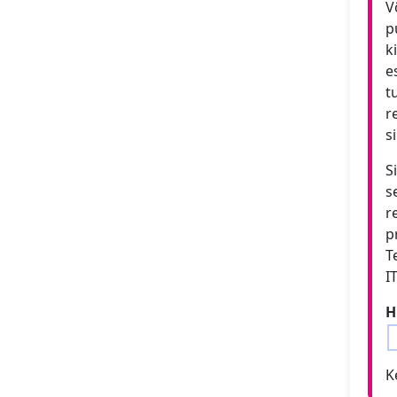
V
p
k
e
t
r
s
S
s
r
p
T
I
H
K