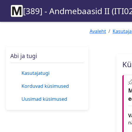
[389] - Andmebaasid II (ITI0
Avaleht
Kasutaja
Abi ja tugi
Kü
Kasutajatugi
Korduvad küsimused
M
e
Uusimad küsimused
V
n