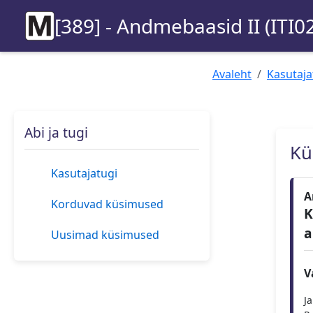
[389] - Andmebaasid II (ITI0
Avaleht
Kasutaja
Abi ja tugi
Kü
Kasutajatugi
A
Korduvad küsimused
K
a
Uusimad küsimused
V
J