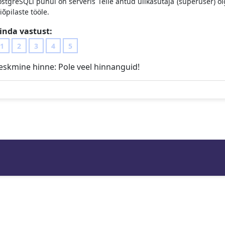
stgreSQLi puhul on serveris Teile antud ülikasutaja (superuser) õig
iõpilaste tööle.
inda vastust:
1
2
3
4
5
eskmine hinne:
Pole veel hinnanguid!