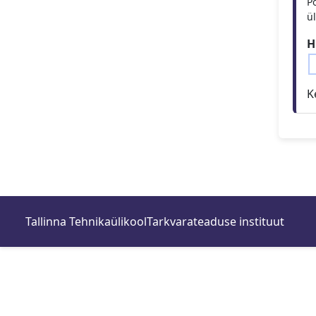
Po
ül
H
K
Tallinna Tehnikaülikool
Tarkvarateaduse instituut