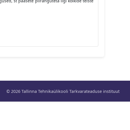
used, st pääsete piiranguteta ligi kõikide teiste
© 2026 Tallinna Tehnikaülikooli Tarkvarateaduse instituut