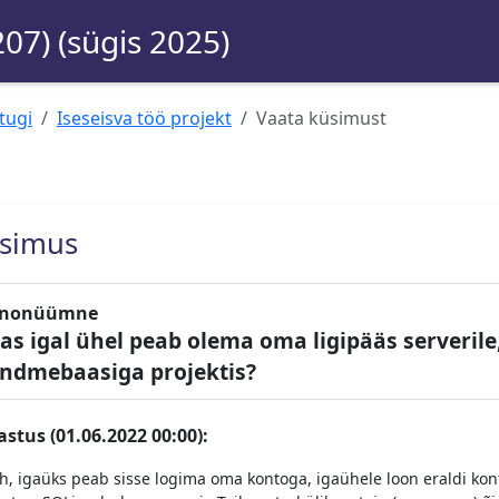
207) (sügis 2025)
tugi
Iseseisva töö projekt
Vaata küsimust
simus
nonüümne
as igal ühel peab olema oma ligipääs serverile
ndmebaasiga projektis?
astus (01.06.2022 00:00):
ah, igaüks peab sisse logima oma kontoga, igaühele loon eraldi kon