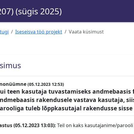
207) (sügis 2025)
tugi
Iseseisva töö projekt
Vaata küsimust
simus
nonüümne
(05.12.2023 12:53)
ui teen kasutaja tuvastamiseks andmebaasis fu
ndmebaasis rakendusele vastava kasutaja, siis
arooliga tuleb lõppkasutajal rakendusse sisse 
astus (05.12.2023 13:03):
Teil on kaks kasutajanime/parooli