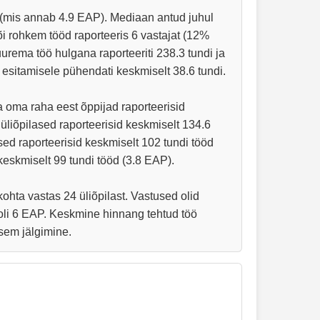
 (mis annab 4.9 EAP). Mediaan antud juhul
õi rohkem tööd raporteeris 6 vastajat (12%
urema töö hulgana raporteeriti 238.3 tundi ja
 esitamisele pühendati keskmiselt 38.6 tundi.
 oma raha eest õppijad raporteerisid
üliõpilased raporteerisid keskmiselt 134.6
ed raporteerisid keskmiselt 102 tundi tööd
keskmiselt 99 tundi tööd (3.8 EAP).
ohta vastas 24 üliõpilast. Vastused olid
li 6 EAP. Keskmine hinnang tehtud töö
sem jälgimine.