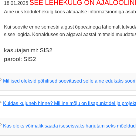
SEE LEHEKÜLG ON AJALOOLIN
18.01.2025
Aine uus kodulehekülg koos aktuaalse informatsiooniga asu
Kui soovite enne semestri algust õppeainega lähemalt tutvuda
sisse logida. Korralduses on algaval aastal mitmeid muudatus
kasutajanimi: SIS2
parool: SIS2
Millised oleksid põhilised soovitused selle aine edukaks soor
Kuidas kujuneb hinne? Milline mõju on lisapunktidel ja projekt
Kas oleks võimalik saada iseseisvaks harjutamiseks mõeldu