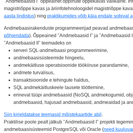
"Andmebaasid I" õppeainet õppinute õppekavas valikaine. Inf
magistriõppe kavas ja äriinfotehnoloogidel magistriõppe kavas
aasta lindistus
) ning
praktikumides võib käia endale sobival a
Andmebaasirakenduste programmeerijad peavad andmebaase
põhjendada
). Õppeained "Andmebaasid I" ja "Andmebaasid II
"Andmebaasid II" teemadeks on
serveri SQL-andmebaasi programmeerimine,
andmebaasisüsteemide hingeelu,
andmekäitluse operatsioonide töökiiruse parandamine,
andmete turvalisus,
transaktsioonide e tehingute haldus,
SQL andmekäitluskeele lausete töötlemine,
erinevat tüüpi andmebaasid (NoSQL andmekogumid, objekto
andmebaasid, hajusad andmebaasid, andmeaidad ja an
Siin kirjeldatakse teemasid mõistekaartide abil
.
Praktilise poole pealt jätkub "Andmebaasid I" projekti tegem
andmebaasisüsteemid PostgreSQL või Oracle (
need kuuluva