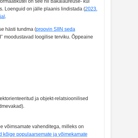
ormaatikutel on see nii bakalaureuse- kui
. Loenguid on jälle plaanis lindistada (
2023.
jal
.
 hästi tundma (
proovin SIIN seda
" moodustavad loogilise terviku. Õppeaine
rienteeritud ja objekt-relatsioonilised
dmevakad).
ine võimsamate vahenditega, milleks on
d kõige populaarsemate ja võimekamate