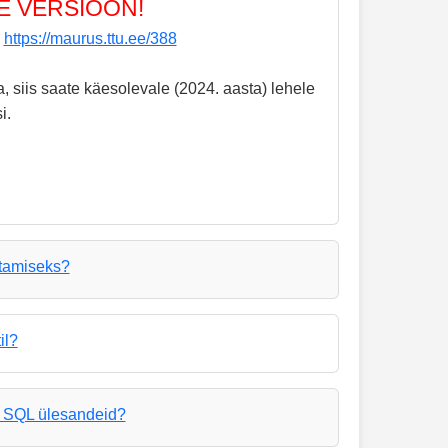
E VERSIOON!
b
https://maurus.ttu.ee/388
, siis saate käesolevale (2024. aasta) lehele
i.
itamiseks?
il?
d SQL ülesandeid?