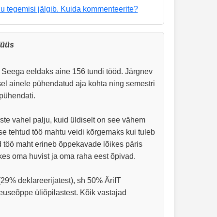
u tegemisi jälgib. Kuida kommenteerite?
lüüs
. Seega eeldaks aine 156 tundi tööd. Järgnev
sel ainele pühendatud aja kohta ning semestri
 pühendati.
te vahel palju, kuid üldiselt on see vähem
se tehtud töö mahtu veidi kõrgemaks kui tuleb
ud töö maht erineb õppekavade lõikes päris
es oma huvist ja oma raha eest õpivad.
(29% deklareerijatest), sh 50% ÄriIT
useõppe üliõpilastest. Kõik vastajad