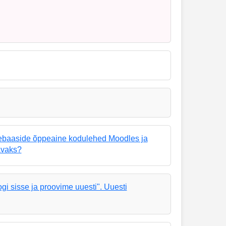
dmebaaside õppeaine kodulehed Moodles ja
avaks?
i sisse ja proovime uuesti". Uuesti