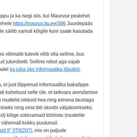
õppu ja ka isegi siis, kui Mauruse pealehel
lehele
https://maurus.ttu.ee/386
Juurdepääs
e säilib samuti kõigile kuni saate kasutada
s võimalik tulevik võib olla selline, kus
 juturobotit. Selline robot aga vajab
vadel
ka juba üks informaatika lõputöö
.
a, et just lõppenud informaatika bakaõppe
i kahetsust selle üle, et tarkvara arendamise
i mudelid oleksid hea ning erineva taustaga
miseks ning oma töö skoobi väljatoomiseks.
ast) kõige sobivamaid tööriistu (mudelite
a vähemalt kokku puutunud.
d II" (ITI0207)
, mis on paljude