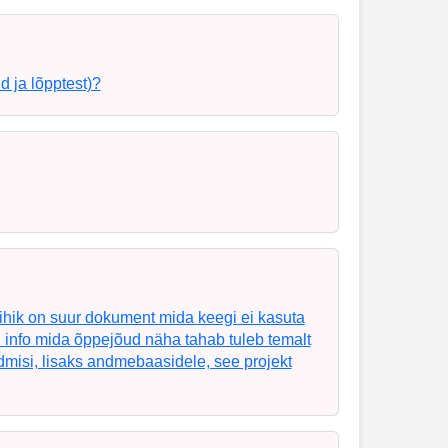
 ja lõpptest)?
vihik on suur dokument mida keegi ei kasuta
gu info mida õppejõud näha tahab tuleb temalt
admisi, lisaks andmebaasidele, see projekt