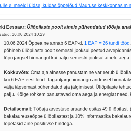
ulle ei meeldi üldse, kuidas õppejõud Mauruse keskkonnas min
rki Eessaar:
Üliõpilaste poolt ainele pühendatud tööaja ana
satud: 10.06.2024 10:29
10.06.2024 Õppeaine annab 6 EAP-d.
1 EAP = 26 tundi tööd
põhineb üliõpilaste poolt semestri jooksul peetud arvepidami
lõpu järgsel hinnangul kui palju semestri jooksul ainele aega
Kokkuvõte:
Oma aja ainesse panustamine varieerub üliõpilas
kui 6 EAP eest tööd. Tagantjärgi hinnangu andmisel hinnatak
välja täpsemast pühendatud aja jälgimisest. Üliõpilaste teht
palju. Kõige rohkem panustavad oma aega ja energiat need, k
Detailsemalt
: Tööaja arvestuse aruande esitas 49 üliõpilast 
bakalaureuseõppe üliõpilastest ja 10% Informaatika bakalaure
lõpetasid aine positiivse hindega.