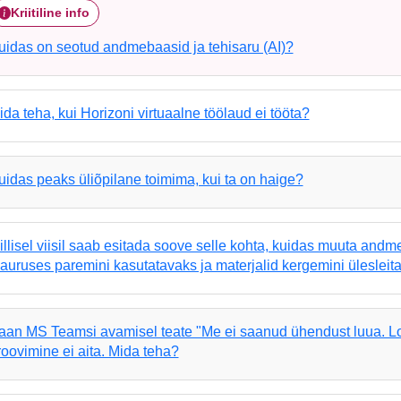
Kriitiline info
uidas on seotud andmebaasid ja tehisaru (AI)?
ida teha, kui Horizoni virtuaalne töölaud ei tööta?
uidas peaks üliõpilane toimima, kui ta on haige?
illisel viisil saab esitada soove selle kohta, kuidas muuta an
auruses paremini kasutatavaks ja materjalid kergemini ülesleit
aan MS Teamsi avamisel teate "Me ei saanud ühendust luua. Log
roovimine ei aita. Mida teha?