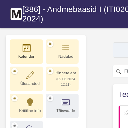
Otse sisuni
[386] - Andmebaasid I (ITI02
2024)
Kiirvalik
Kalender
Nädalad
Filtreer
Hinneteleht
(09.06.2024
Ülesanded
12:11)
Tea
Kriitiline info
Täisvaade