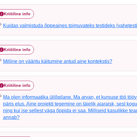
Kriitiline info
Kuidas valmistuda õppeaines toimuvateks testideks (vahetestid
Kriitiline info
Milline on vääritu käitumine antud aine kontekstis?
Kriitiline info
Ma olen informaatika üliõpilane. Ma arvan, et kursuse töö töö
päris elus. Aine projekti tegemine on täielik ajaraisk, sest ko
ning kui ise sellest väga õppida ei saa. Milliseid kasulikke te
annab?