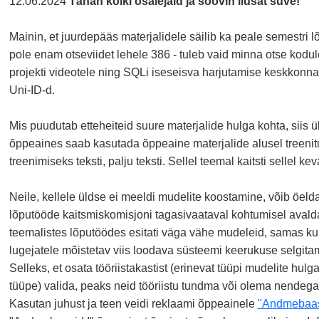
12.06.2024
Tänan kõiki osalejaid ja soovin ilusat suve!
Mainin, et juurdepääs materjalidele säilib ka peale semestri l
pole enam otseviidet lehele 386 - tuleb vaid minna otse kodu
projekti videotele ning SQLi iseseisva harjutamise keskkonnal
Uni-ID-d.
Mis puudutab etteheiteid suure materjalide hulga kohta, siis ük
õppeaines saab kasutada õppeaine materjalide alusel treenitud
treenimiseks teksti, palju teksti. Sellel teemal kaitsti sellel ke
Neile, kellele üldse ei meeldi mudelite koostamine, võib öeld
lõputööde kaitsmiskomisjoni tagasivaataval kohtumisel avaldat
teemalistes lõputöödes esitati väga vähe mudeleid, samas ku
lugejatele mõistetav viis loodava süsteemi keerukuse selgita
Selleks, et osata tööriistakastist (erinevat tüüpi mudelite hulg
tüüpe) valida, peaks neid tööriistu tundma või olema nendeg
Kasutan juhust ja teen veidi reklaami õppeainele
"Andmebaasi