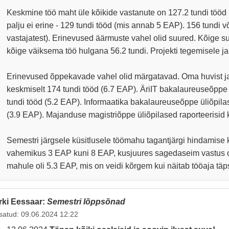
Keskmine töö maht üle kõikide vastanute on 127.2 tundi tööd
palju ei erine - 129 tundi tööd (mis annab 5 EAP). 156 tundi v
vastajatest). Erinevused äärmuste vahel olid suured. Kõige su
kõige väiksema töö hulgana 56.2 tundi. Projekti tegemisele ja
Erinevused õppekavade vahel olid märgatavad. Oma huvist ja
keskmiselt 174 tundi tööd (6.7 EAP). ÄriIT bakalaureuseõppe 
tundi tööd (5.2 EAP). Informaatika bakalaureuseõppe üliõpilas
(3.9 EAP). Majanduse magistriõppe üliõpilased raporteerisid 
Semestri järgsele küsitlusele töömahu tagantjärgi hindamise k
vahemikus 3 EAP kuni 8 EAP, kusjuures sagedaseim vastus o
mahule oli 5.3 EAP, mis on veidi kõrgem kui näitab tööaja täp
rki Eessaar:
Semestri lõppsõnad
satud: 09.06.2024 12:22