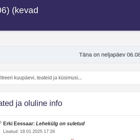
06) (kevad
Täna on neljapäev 06.0
i kuupäevi, teateid ja küsimusi
ted ja oluline info
Erki Eessaar:
Lehekülg on suletud
Lisatud: 18.01.2025 17:26