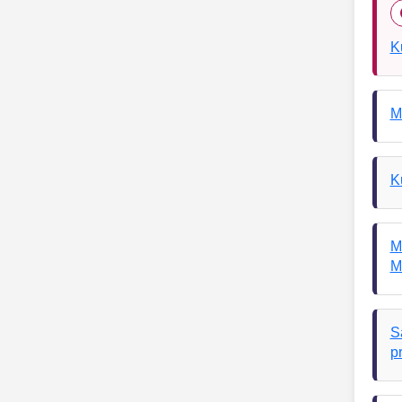
K
M
K
M
M
S
p