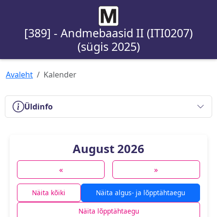
[389] - Andmebaasid II (ITI0207)
(sügis 2025)
Avaleht
Kalender
Üldinfo
August 2026
«
»
Näita kõiki
Näita algus- ja lõpptähtaegu
Näita lõpptähtaegu