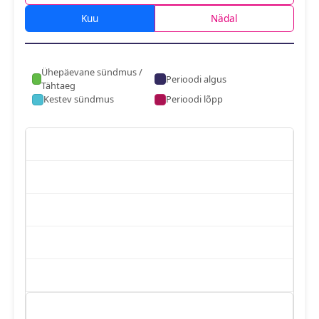
Kuu
Nädal
Ühepäevane sündmus /
Perioodi algus
Tähtaeg
Kestev sündmus
Perioodi lõpp