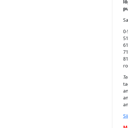
lõ
p
Sa
0-
51
61
71
81
ro
Te
ta
an
an
an
Si
Mä