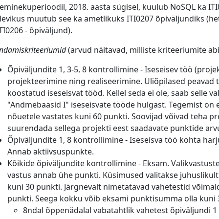
eminekuperioodil, 2018. aasta sügisel, kuulub NoSQL ka ITI
levikus muutub see ka ametlikuks ITI0207 õpiväljundiks (he
ITI0206 - õpiväljund).
ndamiskriteeriumid
(arvud näitavad, milliste kriteeriumite abi
Õpiväljundite 1, 3-5, 8 kontrollimine - Iseseisev töö (pro
projekteerimine ning realiseerimine. Üliõpilased peava
koostatud iseseisvat tööd. Kellel seda ei ole, saab selle 
"Andmebaasid I" iseseisvate tööde hulgast. Tegemist on
nõuetele vastates kuni 60 punkti. Soovijad võivad teha 
suurendada sellega projekti eest saadavate punktide ar
Õpiväljundite 1, 8 kontrollimine - Iseseisva töö kohta h
Annab aktiivsuspunkte.
Kõikide õpiväljundite kontrollimine - Eksam. Valikvastust
vastus annab ühe punkti. Küsimused valitakse juhusliku
kuni 30 punkti. Järgnevalt nimetatavad vahetestid võimal
punkti. Seega kokku võib eksami punktisumma olla kuni 
8ndal õppenädalal vabatahtlik vahetest õpiväljundi 1