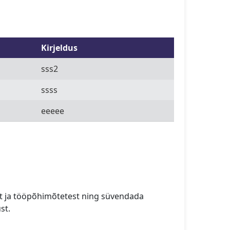
Kirjeldus
sss2
ssss
eeeee
t ja tööpõhimõtetest ning süvendada
st.