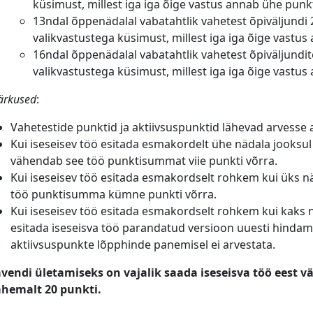
küsimust, millest iga iga õige vastus annab ühe punkt
13ndal õppenädalal vabatahtlik vahetest õpiväljundi
valikvastustega küsimust, millest iga iga õige vastus
16ndal õppenädalal vabatahtlik vahetest õpiväljundi
valikvastustega küsimust, millest iga iga õige vastus
rkused
:
Vahetestide punktid ja aktiivsuspunktid lähevad arvesse a
Kui iseseisev töö esitada esmakordelt ühe nädala jooksul 
vähendab see töö punktisummat viie punkti võrra.
Kui iseseisev töö esitada esmakordselt rohkem kui üks nä
töö punktisumma kümne punkti võrra.
Kui iseseisev töö esitada esmakordselt rohkem kui kaks n
esitada iseseisva töö parandatud versioon uuesti hindamis
aktiivsuspunkte lõpphinde panemisel ei arvestata.
vendi ületamiseks on vajalik saada iseseisva töö eest v
hemalt 20 punkti.