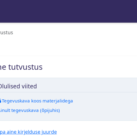
vustus
ne tutvustus
Olulised viited
Tegevuskava koos materjalidega
inult tegevuskava (õpijuhis)
a aine kirjelduse juurde