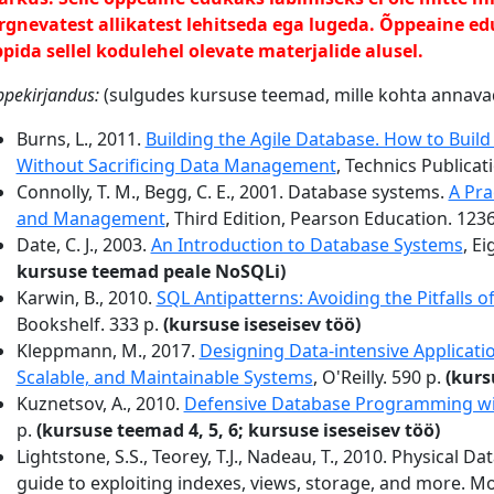
rgnevatest allikatest lehitseda ega lugeda. Õppeaine ed
pida sellel kodulehel olevate materjalide alusel.
pekirjandus:
(sulgudes kursuse teemad, mille kohta annavad
Burns, L., 2011.
Building the Agile Database. How to Build
Without Sacrificing Data Management
, Technics Publicat
Connolly, T. M., Begg, C. E., 2001. Database systems.
A Pra
and Management
, Third Edition, Pearson Education. 123
Date, C. J., 2003.
An Introduction to Database Systems
, E
kursuse teemad peale NoSQLi)
Karwin, B., 2010.
SQL Antipatterns: Avoiding the Pitfalls
Bookshelf. 333 p.
(kursuse iseseisev töö)
Kleppmann, M., 2017.
Designing Data-intensive Applicatio
Scalable, and Maintainable Systems
, O'Reilly. 590 p.
(kursu
Kuznetsov, A., 2010.
Defensive Database Programming wi
p.
(kursuse teemad 4, 5, 6; kursuse iseseisev töö)
Lightstone, S.S., Teorey, T.J., Nadeau, T., 2010. Physical 
guide to exploiting indexes, views, storage, and more. M