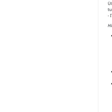
Ül
tu
- 
Hi