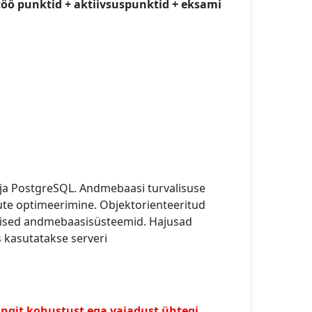
töö punktid + aktiivsuspunktid + eksami
a PostgreSQL. Andmebaasi turvalisuse
ute optimeerimine. Objektorienteeritud
lised andmebaasisüsteemid. Hajusad
kasutatakse serveri
ingit kohustust ega vajadust ühtegi