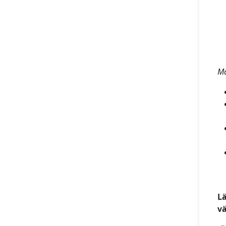
Mä
Lä
vä