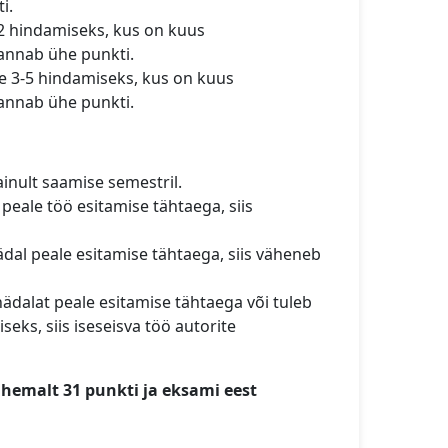
i.
 2 hindamiseks, kus on kuus
 annab ühe punkti.
te 3-5 hindamiseks, kus on kuus
 annab ühe punkti.
inult saamise semestril.
peale töö esitamise tähtaega, siis
dal peale esitamise tähtaega, siis väheneb
ädalat peale esitamise tähtaega või tuleb
eks, siis iseseisva töö autorite
ähemalt 31 punkti ja eksami eest