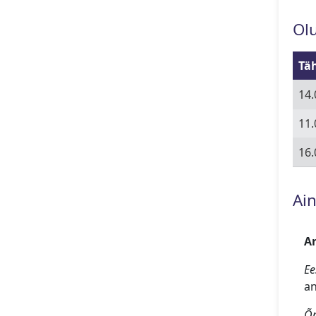
Ol
Tä
14.
11.
16.
Ain
An
Ee
an
Õp