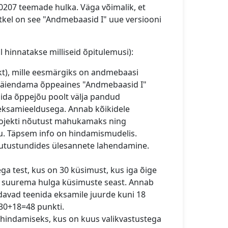
0207 teemade hulka. Väga võimalik, et
tkel on see "Andmebaasid I" uue versiooni
l hinnatakse milliseid õpitulemusi):
jekt), mille eesmärgiks on andmebaasi
d täiendama õppeaines "Andmebaasid I"
valida õppejõu poolt välja pandud
 eksamieeldusega. Annab kõikidele
projekti nõutust mahukamaks ning
vu. Täpsem info on hindamismudelis.
arjutustundides ülesannete lahendamine.
ega test, kus on 30 küsimust, kus iga õige
lt suurema hulga küsimuste seast. Annab
davad teenida eksamile juurde kuni 18
30+18=48 punkti.
 hindamiseks, kus on kuus valikvastustega