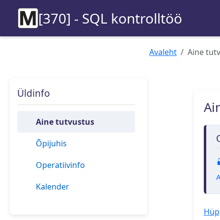
[370] - SQL kontrolltöö
Avaleht
Aine tut
Üldinfo
Ai
Aine tutvustus
Õpijuhis
Operatiivinfo
A
Kalender
Hüpp