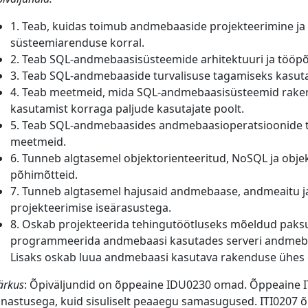
1. Teab, kuidas toimub andmebaaside projekteerimine ja real
süsteemiarenduse korral.
2. Teab SQL-andmebaasisüsteemide arhitektuuri ja tööpõ
3. Teab SQL-andmebaaside turvalisuse tagamiseks kasut
4. Teab meetmeid, mida SQL-andmebaasisüsteemid rake
kasutamist korraga paljude kasutajate poolt.
5. Teab SQL-andmebaasides andmebaasioperatsioonide t
meetmeid.
6. Tunneb algtasemel objektorienteeritud, NoSQL ja obje
põhimõtteid.
7. Tunneb algtasemel hajusaid andmebaase, andmeaitu j
projekteerimise iseärasustega.
8. Oskab projekteerida tehingutöötluseks mõeldud paks
programmeerida andmebaasi kasutades serveri andmeba
Lisaks oskab luua andmebaasi kasutava rakenduse ühes e
rkus
: Õpiväljundid on õppeaine IDU0230 omad. Õppeaine IT
nastusega, kuid sisuliselt peaaegu samasugused. ITI0207 õ