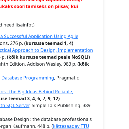
ukaks sooritamiseks on piisav, kui
 need lisainfot)
 a Successful Application Using Agile
ions. 276 p.
(kursuse teemad 1, 4)
ctical Approach to Design, Implementation
6 p.
(kõik kursuse teemad peale NoSQLi)
ighth Edition, Addison Wesley. 983 p.
(kõik
 of Database Programming
, Pragmatic
ns : the Big Ideas Behind Reliable,
se teemad 3, 4, 6, 7, 9, 12)
th SQL Server
, Simple Talk Publishing. 389
Database Design : the database professionals
organ Kaufmann. 448 p. (
kättesaadav TTÜ