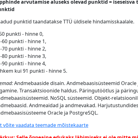
pphinde arvutamise aluseks olevad punktid = iseseisva 
unktid
adud punktid taandatakse TTÜ üldisele hindamisskaalale.
50 punkti - hinne 0,
-60 punkti - hinne 1,
-70 punkti - hinne 2,
-80 punkti - hinne 3,
-90 punkti - hinne 4,
hkem kui 91 punkti - hinne 5.
emad:
Andmebaaside disain. Andmebaasisüsteemid Oracle j
gamine. Transaktsioonide haldus. Päringutöötlus ja päring
dmebaasisüsteemid. NoSQL süsteemid. Objekt-relatsiooni
dmebaasid. Andmeaidad ja andmevakad. Harjutustundides 
dmebaasisüsteeme Oracle ja PostgreSQL.
it võite vaadata teemade mõistekaarte
rkus: Selle õppeaine edukaks läbimiseks ei ole mitte m