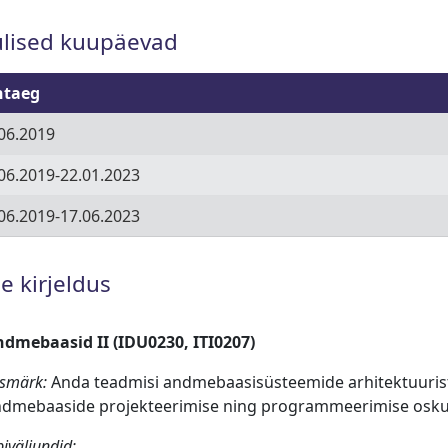
ulised kuupäevad
htaeg
06.2019
06.2019-22.01.2023
06.2019-17.06.2023
e kirjeldus
dmebaasid II (IDU0230, ITI0207)
smärk:
Anda teadmisi andmebaasisüsteemide arhitektuuris
dmebaaside projekteerimise ning programmeerimise osku
iväljundid: