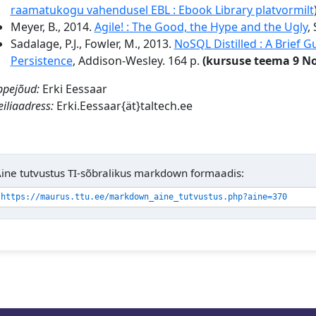
raamatukogu vahendusel EBL : Ebook Library platvormilt
Meyer, B., 2014.
Agile! : The Good, the Hype and the Ugly
,
Sadalage, P.J., Fowler, M., 2013.
NoSQL Distilled : A Brief 
Persistence
, Addison-Wesley. 164 p.
(kursuse teema 9 No
pejõud:
Erki Eessaar
iliaadress:
Erki.Eessaar{ät}taltech.ee
ine tutvustus TI-sõbralikus markdown formaadis:
https://maurus.ttu.ee/markdown_aine_tutvustus.php?aine=370