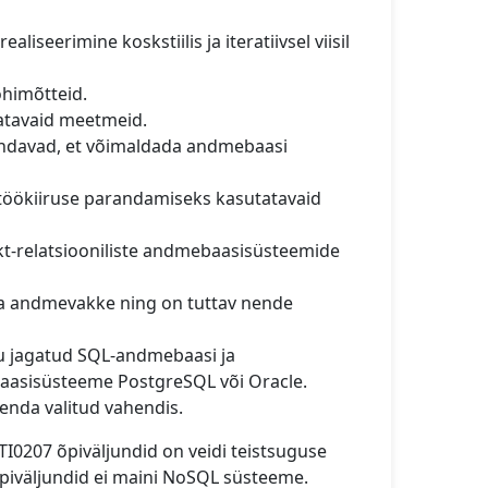
iseerimine koskstiilis ja iteratiivsel viisil
himõtteid.
atavaid meetmeid.
ndavad, et võimaldada andmebaasi
öökiiruse parandamiseks kasutatavaid
kt-relatsiooniliste andmebaasisüsteemide
a andmevakke ning on tuttav nende
u jagatud SQL-andmebaasi ja
asisüsteeme PostgreSQL või Oracle.
nda valitud vahendis.
I0207 õpiväljundid on veidi teistsuguse
piväljundid ei maini NoSQL süsteeme.