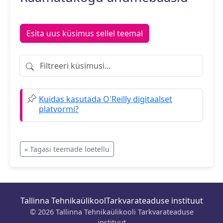
Esita uus küsimus sellel teemal
Filtreeri küsimusi
Kuidas kasutada O'Reilly digitaalset
platvormi?
« Tagasi teemade loetellu
Tallinna Tehnikaülikool
Tarkvarateaduse instituut
© 2026 Tallinna Tehnikaülikooli Tarkvarateaduse
instituut