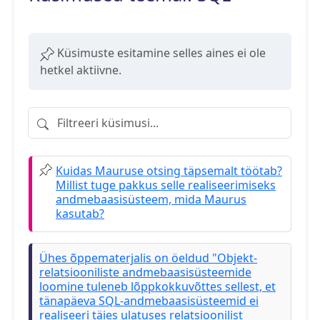
Küsimuste esitamine selles aines ei ole
hetkel aktiivne.
Filtreeri küsimusi
Kuidas Mauruse otsing täpsemalt töötab?
Millist tuge pakkus selle realiseerimiseks
andmebaasisüsteem, mida Maurus
kasutab?
Ühes õppematerjalis on öeldud "Objekt-
relatsiooniliste andmebaasisüsteemide
loomine tuleneb lõppkokkuvõttes sellest, et
tänapäeva SQL-andmebaasisüsteemid ei
realiseeri täies ulatuses relatsioonilist