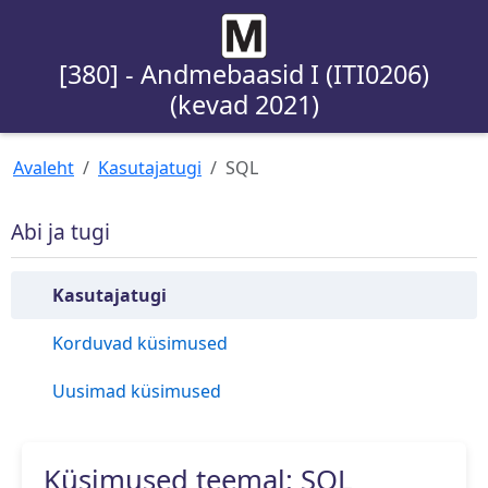
[380] - Andmebaasid I (ITI0206)
(kevad 2021)
Avaleht
Kasutajatugi
SQL
Abi ja tugi
Kasutajatugi
Korduvad küsimused
Uusimad küsimused
Küsimused teemal: SQL