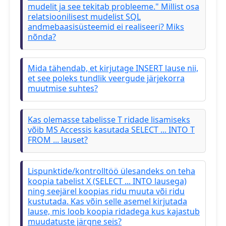
mudelit ja see tekitab probleeme." Millist osa
relatsioonilisest mudelist SQL
andmebaasisüsteemid ei realiseeri? Miks
nõnda?
Mida tähendab, et kirjutage INSERT lause nii,
et see poleks tundlik veergude järjekorra
muutmise suhtes?
Kas olemasse tabelisse T ridade lisamiseks
võib MS Accessis kasutada SELECT ... INTO T
FROM ... lauset?
Lispunktide/kontrolltöö ülesandeks on teha
koopia tabelist X (SELECT ... INTO lausega)
ning seejärel koopias ridu muuta või ridu
kustutada. Kas võin selle asemel kirjutada
lause, mis loob koopia ridadega kus kajastub
muudatuste järgne seis?