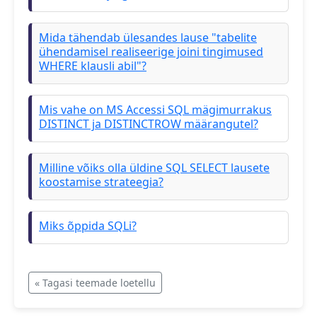
Mida tähendab ülesandes lause "tabelite
ühendamisel realiseerige joini tingimused
WHERE klausli abil"?
Mis vahe on MS Accessi SQL mägimurrakus
DISTINCT ja DISTINCTROW määrangutel?
Milline võiks olla üldine SQL SELECT lausete
koostamise strateegia?
Miks õppida SQLi?
« Tagasi teemade loetellu