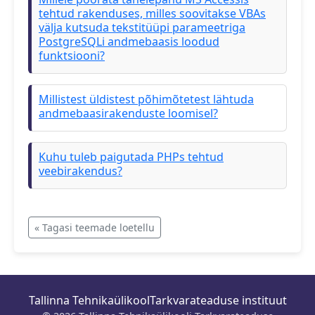
tehtud rakenduses, milles soovitakse VBAs
välja kutsuda tekstitüüpi parameetriga
PostgreSQLi andmebaasis loodud
funktsiooni?
Millistest üldistest põhimõtetest lähtuda
andmebaasirakenduste loomisel?
Kuhu tuleb paigutada PHPs tehtud
veebirakendus?
« Tagasi teemade loetellu
Tallinna Tehnikaülikool
Tarkvarateaduse instituut