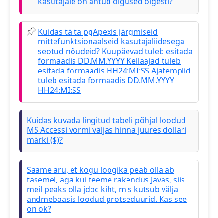
kasutajale on antud õigused õigesti?
Kuidas täita pgApexis järgmiseid
mittefunktsionaalseid kasutajaliidesega
seotud nõudeid? Kuupäevad tuleb esitada
formaadis DD.MM.YYYY Kellaajad tuleb
esitada formaadis HH24:MI:SS Ajatemplid
tuleb esitada formaadis DD.MM.YYYY
HH24:MI:SS
Kuidas kuvada lingitud tabeli põhjal loodud
MS Accessi vormi väljas hinna juures dollari
märki ($)?
Saame aru, et kogu loogika peab olla ab
tasemel, aga kui teeme rakendus Javas, siis
meil peaks olla jdbc kiht, mis kutsub välja
andmebaasis loodud protseduurid. Kas see
on ok?