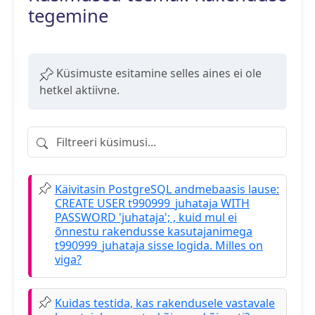
tegemine
Küsimuste esitamine selles aines ei ole
hetkel aktiivne.
Filtreeri küsimusi
Käivitasin PostgreSQL andmebaasis lause:
CREATE USER t990999_juhataja WITH
PASSWORD 'juhataja'; , kuid mul ei
õnnestu rakendusse kasutajanimega
t990999_juhataja sisse logida. Milles on
viga?
Kuidas testida, kas rakendusele vastavale