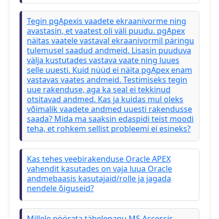
Tegin pgApexis vaadete ekraanivorme ning
avastasin, et vaatest oli väli puudu. pgApex
näitas vaatele vastaval ekraanivormil päringu
tulemusel saadud andmeid. Lisasin puuduva
välja kustutades vastava vaate ning luues
selle uuesti. Kuid nüüd ei näita pgApex enam
vastavas vaates andmeid. Testimiseks tegin
uue rakenduse, aga ka seal ei tekkinud
otsitavad andmed. Kas ja kuidas mul oleks
võimalik vaadete andmed uuesti rakendusse
saada? Mida ma saaksin edaspidi teist moodi
teha, et rohkem sellist probleemi ei esineks?
Kas tehes veebirakenduse Oracle APEX
vahendit kasutades on vaja luua Oracle
andmebaasis kasutajaid/rolle ja jagada
nendele õiguseid?
Millele pöörata tähelepanu MS Accessis