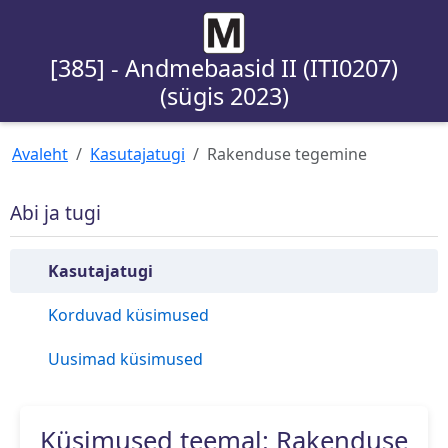
[385] - Andmebaasid II (ITI0207)
(sügis 2023)
Avaleht
Kasutajatugi
Rakenduse tegemine
Abi ja tugi
Kasutajatugi
Korduvad küsimused
Uusimad küsimused
Küsimused teemal: Rakenduse