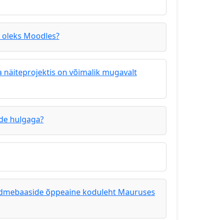
d oleks Moodles?
 näiteprojektis on võimalik mugavalt
ide hulgaga?
a andmebaaside õppeaine koduleht Mauruses