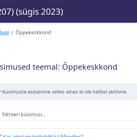
207) (sügis 2023)
tugi
Õppekeskkond
simused teemal: Õppekeskkond
Küsimuste esitamine selles aines ei ole hetkel aktiivne.
reeri küsimusi
Kas ainel on koduleht ka Moodles?