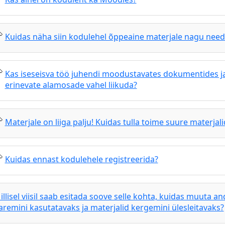
Kuidas näha siin kodulehel õppeaine materjale nagu nee
Kas iseseisva töö juhendi moodustavates dokumentides ja
erinevate alamosade vahel liikuda?
Materjale on liiga palju! Kuidas tulla toime suure materjal
Kuidas ennast kodulehele registreerida?
illisel viisil saab esitada soove selle kohta, kuidas muut
aremini kasutatavaks ja materjalid kergemini ülesleitavaks?