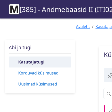
[385] - Andmebaasid II (ITI0
Avaleht
Kasutaja
Abi ja tugi
Kü
Kasutajatugi
Korduvad küsimused
Uusimad küsimused
Filt