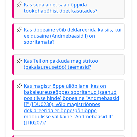
Kas seda ainet saab õppida
töökohapõhist õpet kasutades?
Kas õppeaine võib deklareerida ka siis, kui
eeldusaine (Andmebaasid I) on
sooritamata?
Kas Teil on pakkuda magistritöö
(bakalaureusetöö) teemasid?
Kas magistriõppe üliõpilane, kes on
bakalaureuseõppes sooritanud (saanud
positiivse hinde) õppeaine "Andmebaasid
II" (IDU0230), võib magistriõppes
deklareerida eriõppe/põhiõppe
moodulisse valikaine "Andmebaasid II"
(ITI0207)?