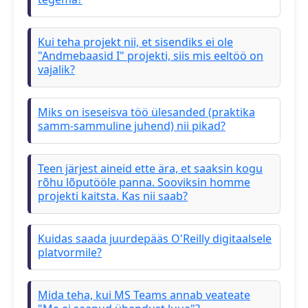
Kui teha projekt nii, et sisendiks ei ole
"Andmebaasid I" projekti, siis mis eeltöö on
vajalik?
Miks on iseseisva töö ülesanded (praktika
samm-sammuline juhend) nii pikad?
Teen järjest aineid ette ära, et saaksin kogu
rõhu lõputööle panna. Sooviksin homme
projekti kaitsta. Kas nii saab?
Kuidas saada juurdepääs O'Reilly digitaalsele
platvormile?
Mida teha, kui MS Teams annab veateate