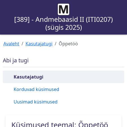
[389] - Andmebaasid II (ITI0207)
(sügis 2025)
Avaleht
Kasutajatugi
Õppetöö
Abi ja tugi
Kasutajatugi
Korduvad küsimused
Uusimad küsimused
Küsimused teemal: Õppetöö