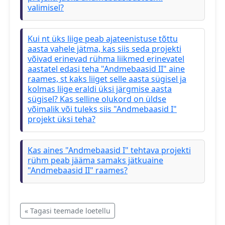
valimisel?
Kui nt üks liige peab ajateenistuse tõttu
aasta vahele jätma, kas siis seda projekti
võivad erinevad rühma liikmed erinevatel
aastatel edasi teha "Andmebaasid II" aine
raames, st kaks liiget selle aasta sügisel ja
kolmas liige eraldi üksi järgmise aasta
sügisel? Kas selline olukord on üldse
võimalik või tuleks siis "Andmebaasid I"
projekt üksi teha?
Kas aines "Andmebaasid I" tehtava projekti
rühm peab jääma samaks jätkuaine
"Andmebaasid II" raames?
« Tagasi teemade loetellu