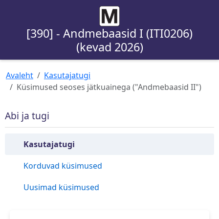
[390] - Andmebaasid I (ITI0206)
(kevad 2026)
Avaleht
Kasutajatugi
Küsimused seoses jätkuainega ("Andmebaasid II")
Abi ja tugi
Kasutajatugi
Korduvad küsimused
Uusimad küsimused