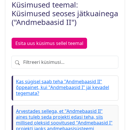
Küsimused teemal:
Küsimused seoses jätkuainega
("Andmebaasid II")
Esita uus küsimus sellel teemal
Filtreeri küsimusi
Kas sügisel saab teha "Andmebaasid II"
õppeainet, kui "Andmebaasid I" jäi kevadel
tegemata?
Arvestades sellega, et "Andmebaasid II"
aines tuleb seda projekti edasi teha, siis
millised oleksid soovitused "Andmebaasid I"
projekti jaoks andmebaasisüsteemi