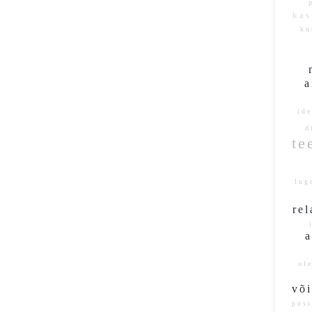
ka
ku
t
a
id
d
t
lu
re
i
ol
võ
pos