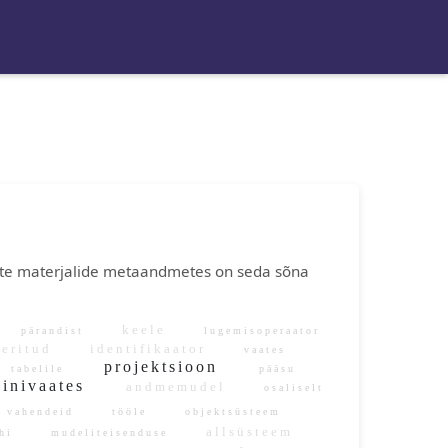
mate materjalide metaandmetes on seda sõna
keele
d
pärandist
lugemisoperaator
eeritud
identifikaator
vaates
projektsioon
tabelile
pääsu
inivaates
andmemudel
osaliselt
vahendeid
tööle
objektsüsteem
allsüsteem
uhi
mudeliteisenduse