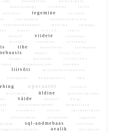
ilma
hierarhilise-
autoriõiguse
te
kasutajanimi
sisendiks
failid
tegemine
reference
seisundi
stik
suurandmed
loendusfunktsioon
veeruperekondadel
maailma
sulgege;
seotud
akse
alusel
teksti
viidete
n
kõigilt
iseendaga
us
milleks
testimine
teisendust
dis
tihe
korreleeruv
automaatne
mebaasis
loogiline
import
loomiseks
se
käigus
harjutada
itanud
andmeteadlane
suurema
liitvõti
se
mittefunktsionaalsed
e
loobumise
kompenseeriv
ühte
operaator
ehing
litsentsi
üldine
s
mestimine
genereerimiseks
väide
ldur
kodeeri
kõigi
alade
kasutusmallmudel
äärmuslikud
mile
esitamise
sellele
optimeerimine
ks
salvestamine
ärianalüüs
tagastav
sql-andmebaas
rogramm
tervikust
avalik
ingprojekteerimine
küsimuste