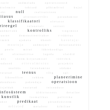
racle
andmeladu
operatsioonid
õhiolemite
tehised
põhimõttel
kujul
null
jekt
realisatsioon
iiasus
alternatiivvõti
parandamine
klassifikaatori
d
olevasse
rireegel
tulenevalt
serveri
kontrolliks
ndmevakk
tingimuse
duurne
demonstreeritakse
r-väärtus
kasutaja-
rimärk
ajakava
ühendi
muutuja
bi
andmejärv
detailanalüüs
poole
mitut
lähtekoodiga
uid
alternatiivse
lugeda
slaidid
mine)
skeem-kirjutamisel
töövihik
ettevalmistus
endused
projektis
si
analüüs
laiendamine
südame
teenus
tutatud
võlg
sql-
planeerimine
e
libreoffice
rohkem
operatsioon
akenduses
pakendaja
irjeldab
vastavad
teisenduse
nfosüsteem
üldistusseos
detailne
kunstlik
loomulikus
poliitika
predikaat
takse
pärandsüsteem
mõisted
ks
metafoor
kihiline