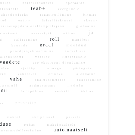
üsida
näiteülesannete
operaatori
teabe
tluskeele
veergudele
ahendamiseks
tagasirullimine
bitmap-
ated
entity
äriarhitektuuri
skeem-
rsuserappdatalocaltempfilejson
globaalne
ja
inekaart
javascripti
näites
roll
rid
valitsemine
manifest
graaf
mõeldud
sed
kuuenda
on
pöördprojekteerimine
turvalisus
llsüsteemi
vastuse
lindistusele
aadete
projektsiooni-ühendamise
aalse
ajatüüp
nimega
päringute
arid
vabatekst
erineva
laiendatud
vahe
d
analüüsimuster
tükeldamise
tusmall
nädala
andmevaramu
võti
failipõhine
eeskätt
ühtlasi
printsiip
orra
i
makrot
skriptisüst
päisele
lduse
puhas
maksimaalselt
automaatselt
nkurmodelleerimine