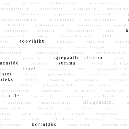
loengu
stringide
kaheksandaks
joini-sõltuvus
o
edeterministlik
duplikaatne
lisapunktid
mustrid p
määramine
projekteerimise
esimesel
pro
l
mebaasisüsteemides
järeltingimus
projekteerimine
leidmine
andmesaatkond
taustavärviga
tegija
ä
lisapunktide
indeksid
registreerimist
seos
oleks
ekirjavormilt
laadige
kontrollimiseks
a
töövihiku
ysql
muudatus
vahelised
protse
faktoreerimine
stereotüübiga
vastuvõtuaegade
numb
fineeritud
andmebaasini
sisalduv
põhiolemitüü
agregaatfunktsioon
siin
põhjal ea
alter
ementide
summa
muster
indeksit
leping
tabel
kus
uppude
tagasiside
(programmeeri
gister
olemas
genereerimise
seisunditest
kits
äiteks
teatage
vaadata
andmemakro
soovitu
eranditöötlus
pilvandmetöötlus
dünaamiline
kus
mebaasisüsteemi
tarkvarakeel
ülemineku
põhilist
tubade
lõpust kui
paranduste
probleemid
r
diagrammi
kontrolliga
modelleerimise
k
i
selle
mebaasihalduse
kevadel
rida
kattuv
imede
sõlm
võrreldes
suunab
sekundaarne
tabelite
ntaksi
võimaldava
lihtsustab
kasuta
korraldus
aaskasutada
praktikumi
katsetamise