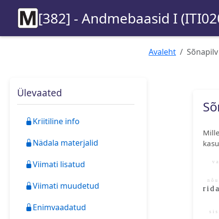
[382] - Andmebaasid I (ITI02
Avaleht
Sõnapilv
Ülevaated
Sõ
Kriitiline info
Mill
Nädala materjalid
kasu
va
Viimati lisatud
nõ
Viimati muudetud
ri
Enimvaadatud
si