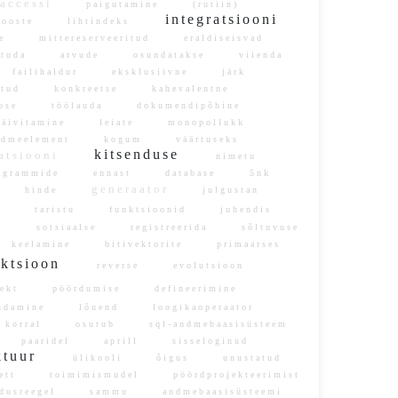
accessi
paigutamine
(rutiin)
integratsiooni
kooste
lihtindeks
ste
mittereserveeritud
eraldiseisvad
studa
arvude
osundatakse
viienda
failihaldur
eksklusiivne
järk
tatud
konkreetse
kahevalentne
seose
töölauda
dokumendipõhine
äivitamine
leiate
monopollukk
dmeelement
kogum
väärtuseks
kitsenduse
atsiooni
nimetu
agrammide
ennast
database
5nk
generaator
e
hinde
julgustan
is
taristu
funktsioonid
juhendis
ele
sotsiaalse
registreerida
sõltuvuse
keelamine
bitivektorite
primaarses
nktsioon
reverse
evolutsioon
ojekt
pöördumise
defineerimine
ndamine
lõuend
loogikaoperaator
korral
osutub
sql-andmebaasisüsteem
s
paaridel
aprill
sisseloginud
ektuur
ülikooli
õigus
unustatud
lett
toimimismudel
pöördprojekteerimist
dusreegel
sammu
andmebaasisüsteemi