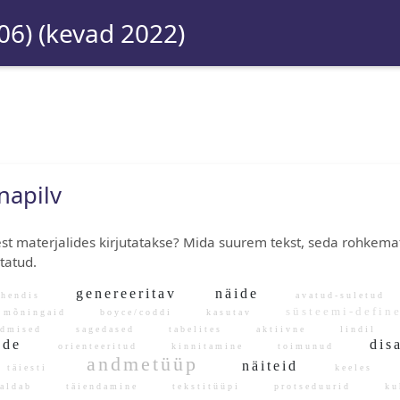
06) (kevad 2022)
napilv
est materjalides kirjutatakse? Mida suurem tekst, seda rohke
tatud.
genereeritav
näide
hendis
avatud-suletu
süsteemi-defin
mõningaid
boyce/coddi
kasutav
udmised
sagedased
tabelites
aktiivne
lindil
dade
disa
orienteeritud
kinnitamine
toimunud
andmetüüp
näiteid
täiesti
keeles
saldab
täiendamine
tekstitüüpi
protseduurid
k