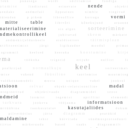
plekk
punasega
wordi
säilitamise
fondiga
p
nende
sutamise
lindistusi
erinevate
objek
uendaks
andmefail
õppeaines
nimble
tingiva
vorm
äiendan
p pikem
libreoffice
korraga
mitte
table
lihtvõti
kõnekujund
aruann
sorteerimin
materialiseerimine
sis algus
ndmekontrollikeel
skeem
juhitavad
märka
täitmisplaan
andmekirjelduskeele
eraldiseisev
entifitseerimist
järgi
ligikaudne
moodul
prima
koostamine
kirj
iagrammil
keelsed
keeruka
eema
töökoha
trigerid
erijuht
nullist
li
keel
normaalkuju
pealkirjad
sorteerim
füüsiline
gemise
vahend
taotlemise
muutmis
valdkonnamudeli
musta
unique
vahel
jooksu
latsioon
mada
relvar
objekt-relatsiooniline
ntegreeritud
objektivaade
diagrammidel
seose
andmeid
loomist
tegemist
aprillini
elemen
informatsioo
tarkvara
jooksva
tööjaama
kasutajaliides
emitüübina
taaskasutatav
doku
diagramm
pilvetöötlus
jätta
- peatükid
m
imaldamine
tekst
käivitada
sündmusprotseduu
itiivse
märkeruudu
based
saaks
diagrammilt