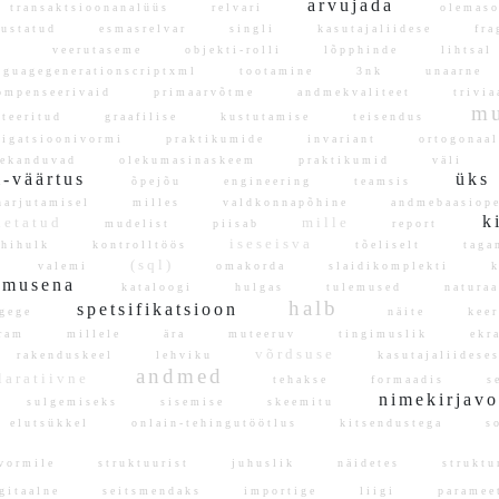
arvujada
transaktsioonanalüüs
relvari
olemas
tsustatud
esmasrelvar
singli
kasutajaliidese
fra
veerutaseme
objekti-rolli
lõpphinde
lihts
nguagegenerationscriptxml
tootamine
3nk
unaarn
ompenseerivaid
primaarvõtme
andmekvaliteet
trivi
mu
rteeritud
graafilise
kustutamise
teisendus
vigatsioonivormi
praktikumide
invariant
ortogona
lekanduvad
olekumasinaskeem
praktikumid
väli
l-väärtus
ük
õpejõu
engineering
teamsis
harjutamisel
milles
valdkonnapõhine
andmebaasiop
ki
lletatud
mille
mudelist
piisab
report
iseseisva
hihulk
kontrolltöös
tõeliselt
tag
(sql)
valemi
omakorda
slaidikomplekti
k
lemusena
kataloogi
hulgas
tulemused
natura
halb
spetsifikatsioon
gege
näite
kee
gram
millele
ära
muteeruv
tingimuslik
ekra
võrdsuse
rakenduskeel
lehviku
kasutajaliide
andmed
laratiivne
tehakse
formaadis
se
nimekirja
sulgemiseks
sisemise
skeemitu
elutsükkel
onlain-tehingutöötlus
kitsendustega
so
mvormile
struktuurist
juhuslik
näidetes
struktu
gitaalne
seitsmendaks
importige
liigi
parame