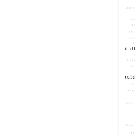
lih
la
k
so
na
ü
nul
ta
tü
tu
lu
dia
dek
ala
di