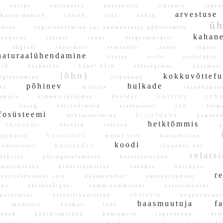
skript
väljakutse
kontekstis
lipikute
tähe
arvestus
amatupidamise
sõltub
olla
kohta
üh
üüsse
registreerimine sql-andmebaasis põhiolemite
kahan
oodavas
slaidel
tüüpi
diagrammidelt
sügisel
täpsemalt
esmasvõti
paber
tagas
naturaalühendamine
vastav
esile
esitataks
ksid
unikaalse
kohe! kõik
eeltingimus
küsimus
lõhn)
kokkuvõttef
greerumine
isikukood
põhinev
hulkade
ara
milline
varundam
väärtus
teh
amosa
nimekirjavormis
hooldus
rea
using
välisvõtmeid
staatustest
form
nfosüsteemi
kirjeldava
deklareerimine
kogut
hetktõmmis
süsteemi
ühiseid
tehtava
p
k
baastabel
sejuhatus
mudel siin
hierarhiline
koodi
kasutades
füüsilisest
lõppedes kui
p
relats
ndeksite
päringutulemuste
baasrelatsioon
ü
muutmiseks
üldotstarbeline
vabadus
ühilduva
re
ekirjelduskeel siin
dokumendist
aknakujunduse
gika
objektiõigus
samm-sammuline
neljavalentne
süsteem
maldamine
klassifikaatorina
kogukonna
baasmuutuja
fa
mudelite
kolmas
(üks
ujadad
põhiolemitüüp
kohtumise
tegevusena
eem
omadus