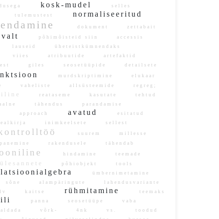
kosk-mudel
ndusega
selles
e
normaliseeritud
tulemustest
endamine
dokument
zettabait
evalt
põhimõisteid siin
accessis
i
lauseid
üheteistkümnendaks
e
viies
atribuutide
artefaktid
test
giles
seosetüüpide
detailsete
unktsioon
murdskriptimine
elukaar
ine
vaheliste
allsüsteemide
regreg;
niline
reataseme
kasutate
tehtud
aalne
tähendus
parandamise
avatud
ud
approach
esitatud
ealkirja
inimkeelsete
sellest
ontrolltöö
suurem
millesse
anemine
rakendusele
tähendab
iooniline
hindamine
teemade
lesannete
põhiobjekt
tools
latsioonialgebra
ümbernimetamine
sõne
alampäringute
lahendusvariante
rühmitamine
pilv
kaitse
teemaks
ili
panna
seosetüüpe
vaba
aldada
võrk-
4nk
vs.
toodud