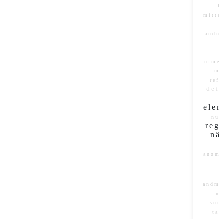
mitt
and
nim
m
re
de
el
n
re
n
and
and
n
sü
t