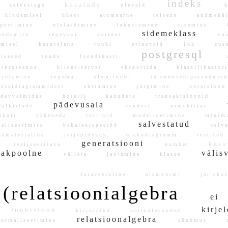
indeks
kasutada
salvestage
olevaid
k
hindamisel
ühest
atomaarne
teisene
andmekäi
upeerimine
ülelaadimine
lukustamine
sisemine
l
sidemeklass
endamise
tegevusi
variant
va
emisel
kasutajana
tüübi
erinevaid
1nk
cuse
postgresql
isesed
tunda
loendikasti
a
ikroteenus
klient-server
eksportida
klassifikaato
irjutamise
tegema
olemitüübi
täiendused/parandu
lassidiagrammidest
ehitamine
jälgimine
notatsio
idevvalmidus
hotelli
kadudeta
transaktsioonid
a
pädevusala
v
ealkirjade
nendest
nimekirjas
elikult
väheneda
rutiinid
modelleerimine
minim
salvestatud
maliseerimise
bakalaureusetöö
relv
amaterjalide
järjepidevus
olekudiagramm
testitu
generatsiooni
kasu
realiseeritava
number
sakpoolne
välis
väliste
jaotamine
klasse
laiaveeruline
alamvormi
järjek
(relatsioonialgebra
e
kirje
funktsioon
kirjutatud
näiteülesanded
relatsioonalgebra
normaliseerimine
sündmus
a