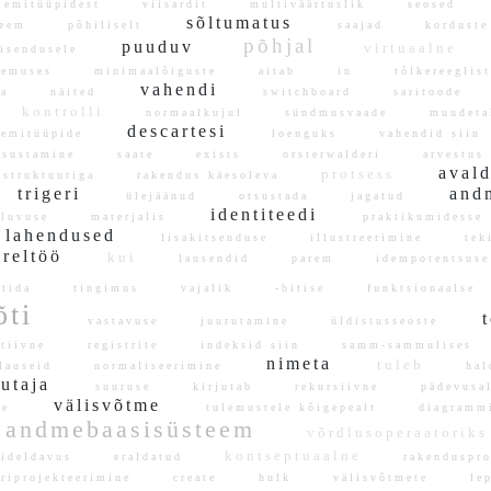
lemitüüpidest
viisardit
multiväärtuslik
seosed
sõltumatus
oreem
põhiliselt
saajad
kordus
põhjal
puuduv
virtuaalne
eisendusele
lemuses
minimaalõiguste
aitab
in
tõlkereegli
vahendi
ada
näited
switchboard
saritoode
kontrolli
normaalkujul
sündmusvaade
muudet
descartesi
lemitüüpide
loenguks
vahendid sii
psustamine
saate
exists
orsterwalderi
arvest
aval
protsess
-struktuuriga
rakendus käesoleva
trigeri
and
ülejäänud
otsustada
jagatud
identiteedi
uluvuse
materjalis
praktikumides
lahendused
lisakitsenduse
illustreerimine
tek
äreltöö
kui
lausendid
parem
idempotentsu
ltida
tingimus
vajalik
-bitise
funktsionaals
õti
t
vastavuse
juurutamine
üldistusseoste
ratiivne
registrite
indeksid siin
samm-sammulise
nimeta
tuleb
lauseid
normaliseerimine
ha
sutaja
suuruse
kirjutab
rekursiivne
pädevus
välisvõtme
ige
tulemustele kõigepealt
diagram
andmebaasisüsteem
võrdlusoperaatori
kontseptuaalne
ideldavus
eraldatud
rakendusp
iprojekteerimine
create
hulk
välisvõtmete
lep