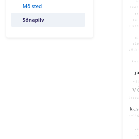
o
Mõisted
te
t
Sõnapilv
tu
lis
o
tä
võrk
ku
j
vä
v
ite
ka
val
kä
pär