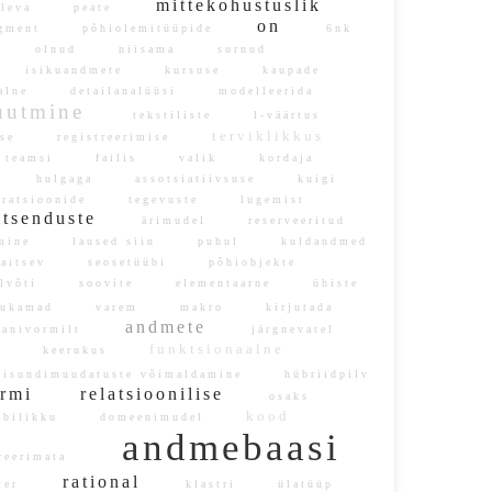
mittekohustuslik
oleva
peate
on
gment
põhiolemitüüpide
6nk
al
olnud
niisama
surnud
e
isikuandmete
kursuse
kaupade
aalne
detailanalüüsi
modelleerida
utmine
tekstiliste
l-väärtus
terviklikkus
alse
registreerimise
teamsi
failis
valik
kordaja
s
hulgaga
assotsiatiivsuse
kuigi
eratsioonide
tegevuste
lugemist
tsenduste
ärimudel
reserveeritud
amine
laused siin
puhul
kuldandmed
aitsev
seosetüübi
põhiobjekte
alvõti
soovite
elementaarne
ühiste
rukamad
varem
makro
kirjutada
andmete
anivormilt
järgnevatel
funktsionaalne
ses
keerukus
isundimuudatuste võimaldamine
hübriidpilv
vormi
relatsioonilise
osaks
kood
bilikku
domeenimudel
andmebaasi
reerimata
rational
eter
klastri
ülatüüp