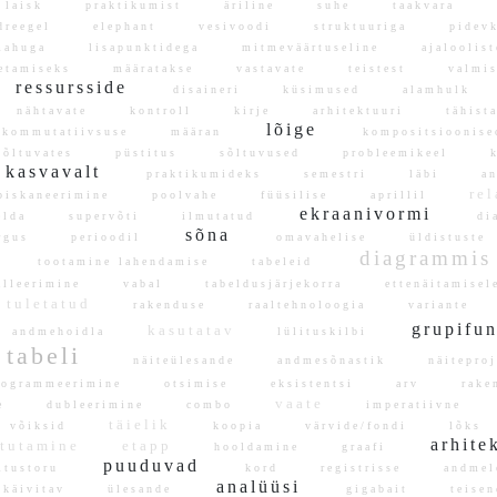
laisk
praktikumist
äriline
suhe
taakvara
ldreegel
elephant
vesivoodi
struktuuriga
pidev
ahuga
lisapunktidega
mitmeväärtuseline
ajalooli
setamiseks
määratakse
vastavate
teistest
valmi
ressursside
disaineri
küsimused
alamhulk
nähtavate
kontroll
kirje
arhitektuuri
tähis
lõige
kommutatiivsuse
määran
kompositsiooni
sõltuvates
püstitus
sõltuvused
probleemikeel
k
kasvavalt
praktikumideks
semestri
läbi
an
rel
äbiskaneerimine
poolvahe
füüsilise
aprillil
ekraanivormi
relda
supervõti
ilmutatud
di
sõna
argus
perioodil
omavahelise
üldistust
diagramm
lv
tootamine lahendamise
tabeleid
talleerimine
vabal
tabeldusjärjekorra
ettenäitamis
tuletatud
rakenduse
raaltehnoloogia
variante
grupifu
kasutatav
andmehoidla
lülituskilbi
tabeli
näiteülesande
andmesõnastik
näitepr
rogrammeerimine
otsimise
eksistentsi
arv
rake
vaate
ge
dubleerimine
combo
imperatiivne
täielik
võiksid
koopia
värvide/fondi
lõk
arhit
stutamine
etapp
hooldamine
graafi
puuduvad
itustoru
kord
registrisse
andme
analüüsi
käivitav
ülesande
gigabait
teisen