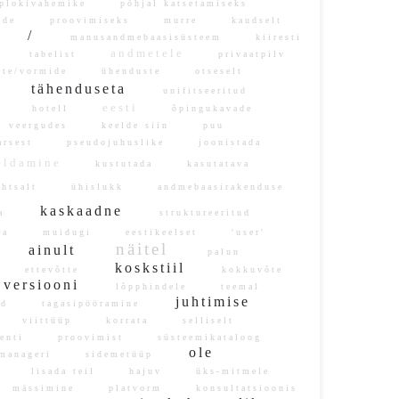
lokivahemike
põhjal katsetamiseks
tide
proovimiseks
murre
kaudselt
/
d
manusandmebaasisüsteem
kiiresti
i
andmetele
tabelist
privaatpilv
ete/vormide
ühenduste
otseselt
e
tähenduseta
unifitseeritud
eesti
te
hotell
õpingukavade
veergudes
keelde siin
puu
arsest
pseudojuhuslike
joonistada
eldamine
kustutada
kasutatava
htsalt
ühislukk
andmebaasirakenduse
kaskaadne
ata
struktureeritud
ega
muidugi
eestikeelset
'user'
näitel
ainult
l
palun
l
koskstiil
ettevõtte
kokkuvõte
versiooni
lõpphindele
teemal
juhtimise
did
tagasipööramine
n
viittüüp
korrata
selliselt
menti
proovimist
süsteemikataloog
ole
anageri
sidemetüüp
ri
lisada teil
hajuv
üks-mitmele
mässimine
platvorm
konsultatsioonis