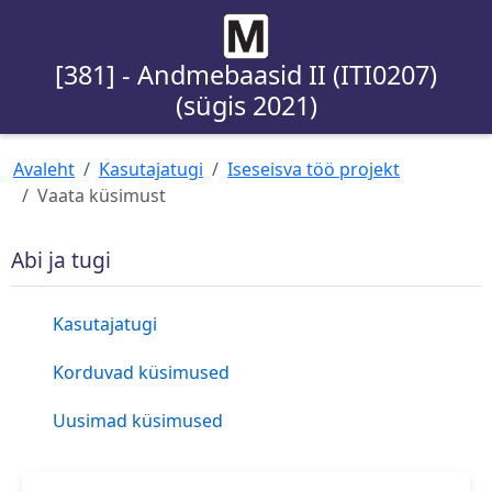
[381] - Andmebaasid II (ITI0207)
(sügis 2021)
Avaleht
Kasutajatugi
Iseseisva töö projekt
Vaata küsimust
Abi ja tugi
Kasutajatugi
Korduvad küsimused
Uusimad küsimused