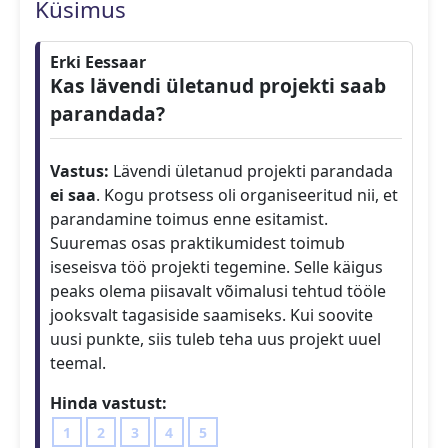
Küsimus
Erki Eessaar
Kas lävendi ületanud projekti saab
parandada?
Vastus:
Lävendi ületanud projekti parandada
ei saa
. Kogu protsess oli organiseeritud nii, et
parandamine toimus enne esitamist.
Suuremas osas praktikumidest toimub
iseseisva töö projekti tegemine. Selle käigus
peaks olema piisavalt võimalusi tehtud tööle
jooksvalt tagasiside saamiseks. Kui soovite
uusi punkte, siis tuleb teha uus projekt uuel
teemal.
Hinda vastust:
1
2
3
4
5