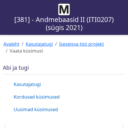
[381] - Andmebaasid II (ITI0207)
(sügis 2021)
Avaleht
Kasutajatugi
Iseseisva töö projekt
Vaata küsimust
Abi ja tugi
Kasutajatugi
Korduvad küsimused
Uusimad küsimused