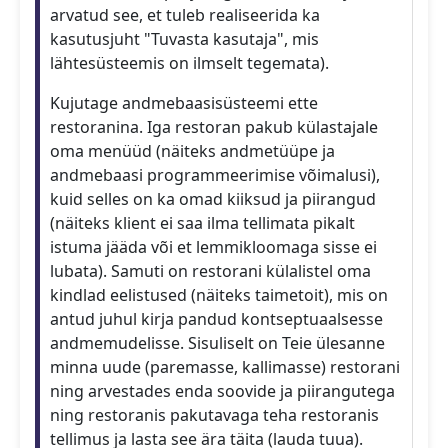
arvatud see, et tuleb realiseerida ka
kasutusjuht "Tuvasta kasutaja", mis
lähtesüsteemis on ilmselt tegemata).
Kujutage andmebaasisüsteemi ette
restoranina. Iga restoran pakub külastajale
oma menüüd (näiteks andmetüüpe ja
andmebaasi programmeerimise võimalusi),
kuid selles on ka omad kiiksud ja piirangud
(näiteks klient ei saa ilma tellimata pikalt
istuma jääda või et lemmikloomaga sisse ei
lubata). Samuti on restorani külalistel oma
kindlad eelistused (näiteks taimetoit), mis on
antud juhul kirja pandud kontseptuaalsesse
andmemudelisse. Sisuliselt on Teie ülesanne
minna uude (paremasse, kallimasse) restorani
ning arvestades enda soovide ja piirangutega
ning restoranis pakutavaga teha restoranis
tellimus ja lasta see ära täita (lauda tuua).