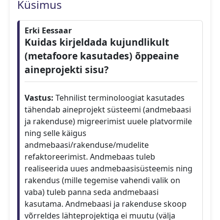
Küsimus
Erki Eessaar
Kuidas kirjeldada kujundlikult
(metafoore kasutades) õppeaine
aineprojekti sisu?
Vastus:
Tehnilist terminoloogiat kasutades
tähendab aineprojekt süsteemi (andmebaasi
ja rakenduse) migreerimist uuele platvormile
ning selle käigus
andmebaasi/rakenduse/mudelite
refaktoreerimist. Andmebaas tuleb
realiseerida uues andmebaasisüsteemis ning
rakendus (mille tegemise vahendi valik on
vaba) tuleb panna seda andmebaasi
kasutama. Andmebaasi ja rakenduse skoop
võrreldes lähteprojektiga ei muutu (välja