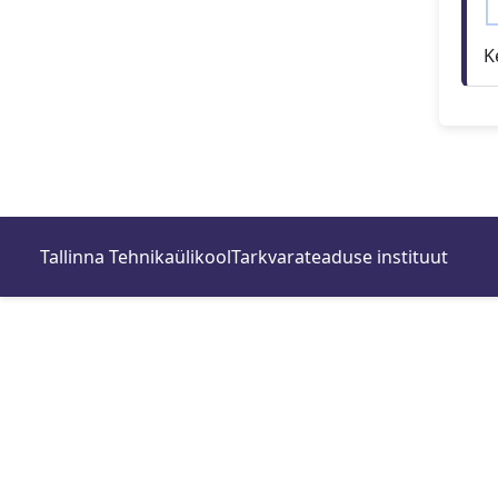
K
Tallinna Tehnikaülikool
Tarkvarateaduse instituut