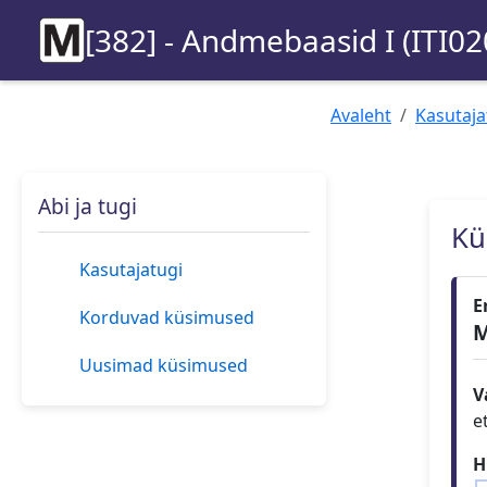
[382] - Andmebaasid I (ITI02
Avaleht
Kasutaja
Abi ja tugi
Kü
Kasutajatugi
E
Korduvad küsimused
M
Uusimad küsimused
V
e
H