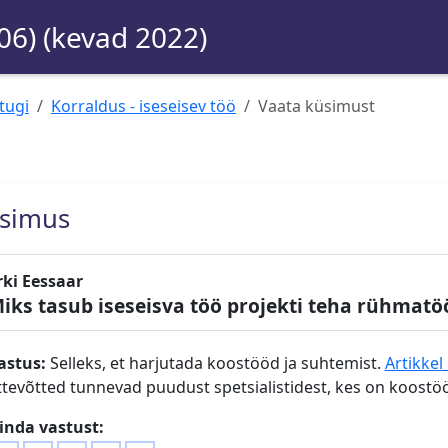
06) (kevad 2022)
tugi
Korraldus - iseseisev töö
Vaata küsimust
simus
rki Eessaar
iks tasub iseseisva töö projekti teha rühmat
astus:
Selleks, et harjutada koostööd ja suhtemist.
Artikkel
ttevõtted tunnevad puudust spetsialistidest, kes on koostööa
inda vastust: