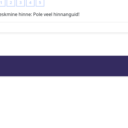
1
2
3
4
5
eskmine hinne:
Pole veel hinnanguid!