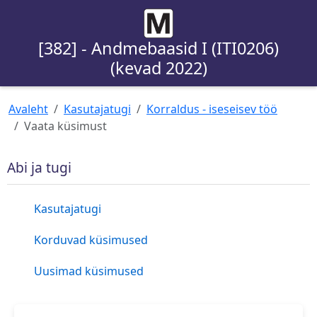
[382] - Andmebaasid I (ITI0206)
(kevad 2022)
Avaleht
Kasutajatugi
Korraldus - iseseisev töö
Vaata küsimust
Abi ja tugi
Kasutajatugi
Korduvad küsimused
Uusimad küsimused