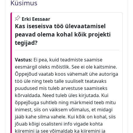
Küsimus
Erki Eessaar
Kas iseseisva töö ülevaatamisel
peavad olema kohal kõik projekti
tegijad?
Vastus:
Ei pea, kuid teadmiste saamise
eesmärgil oleks mõistlik. See ei ole kaitsmine.
Õppejõud vaatab koos vähemalt ühe autoriga
töö üle ning teeb talle suuliselt teatavaks
puudused mis tuleb arvestuse saamiseks
kõrvaldada. Need tuleb üles kirjutada. Kui
õppejõuga suhtleb ning märkmeid teeb mitu
inimest, siis on väiksem võimalus, et midagi
jääb kahe silma vahele. Kui kõik on kohal, siis
jõuab kõigi osalisteni info vigade kohta
kiiremini ja see võimaldab ka kiiremini ja