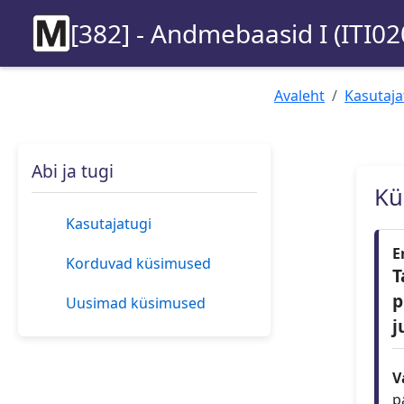
[382] - Andmebaasid I (ITI02
Avaleht
Kasutaja
Abi ja tugi
Kü
Kasutajatugi
E
Korduvad küsimused
T
p
Uusimad küsimused
j
V
p