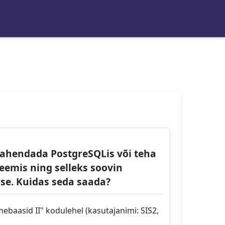
lahendada PostgreSQLis või teha
eemis ning selleks soovin
sse. Kuidas seda saada?
baasid II" kodulehel (kasutajanimi: SIS2,