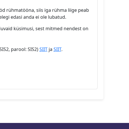
ööd rühmatööna, siis iga rühma liige peab
legi edasi anda ei ole lubatud.
duvaid küsimusi, sest mitmed nendest on
SIS2, parool: SIS2)
SIIT
ja
SIIT
.