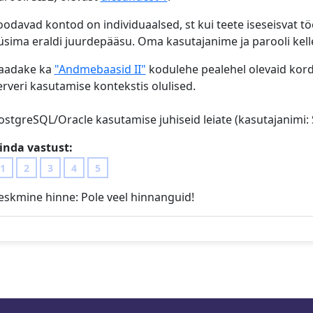
oodavad kontod on individuaalsed, st kui teete iseseisvat t
üsima eraldi juurdepääsu. Oma kasutajanime ja parooli kelle
aadake ka
"Andmebaasid II"
kodulehe pealehel olevaid kor
erveri kasutamise kontekstis olulised.
ostgreSQL/Oracle kasutamise juhiseid leiate (kasutajanimi: 
inda vastust:
1
2
3
4
5
eskmine hinne:
Pole veel hinnanguid!