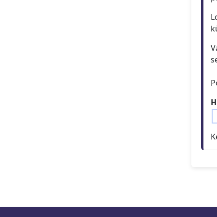
L
k
V
s
P
H
K