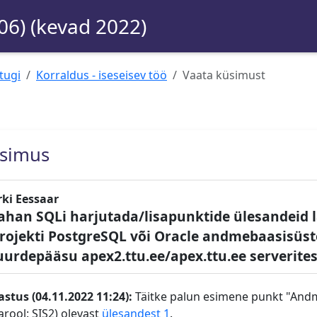
06) (kevad 2022)
tugi
Korraldus - iseseisev töö
Vaata küsimust
simus
rki Eessaar
ahan SQLi harjutada/lisapunktide ülesandeid 
rojekti PostgreSQL või Oracle andmebaasisüst
uurdepääsu apex2.ttu.ee/apex.ttu.ee serverite
astus (04.11.2022 11:24):
Täitke palun esimene punkt "Andme
arool: SIS2) olevast
ülesandest 1
.