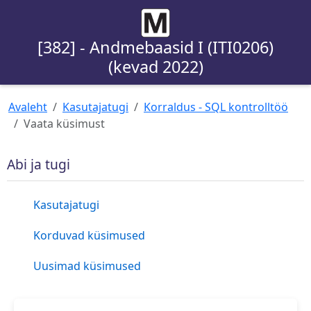
[382] - Andmebaasid I (ITI0206)
(kevad 2022)
Avaleht
Kasutajatugi
Korraldus - SQL kontrolltöö
Vaata küsimust
Abi ja tugi
Kasutajatugi
Korduvad küsimused
Uusimad küsimused