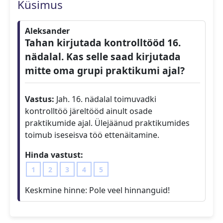
Küsimus
Aleksander
Tahan kirjutada kontrolltööd 16.
nädalal. Kas selle saad kirjutada
mitte oma grupi praktikumi ajal?
Vastus:
Jah. 16. nädalal toimuvadki
kontrolltöö järeltööd ainult osade
praktikumide ajal. Ülejäänud praktikumides
toimub iseseisva töö ettenäitamine.
Hinda vastust:
1
2
3
4
5
Keskmine hinne:
Pole veel hinnanguid!