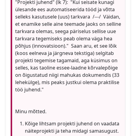
"Projekti juhend" (lk 7): "Kui seisate kunagi
ülesande ees automatiseerida tööd ja võtta
selleks kasutusele (uus) tarkvara /---/ Väidan,
et enamike selle aine teemade jaoks on selline
tarkvara olemas, seega päriselus sellise uue
tarkvara tegemiseks peab olema väga hea
põhjus (innovatsioon)." Saan aru, et see lõik
(koos eelneva ja järgneva tekstiga) selgitab
projekti tegemise tagamaid, aga küsimus on
selles, kas taoline essee-laadne kõrvalepõige
on õigustatud niigi mahukas dokumendis (33
lehekülge), mis peaks justkui olema praktilise
töö juhend."
Minu mõtted.
Kõige lihtsam projekti juhend on vaadata
näiteprojekti ja teha midagi samasugust.