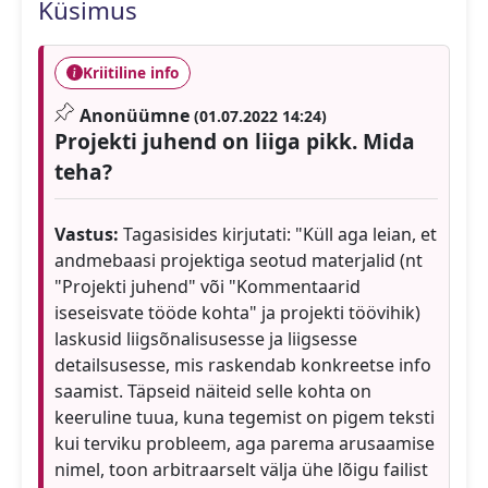
Küsimus
Kriitiline info
Anonüümne
(01.07.2022 14:24)
Projekti juhend on liiga pikk. Mida
teha?
Vastus:
Tagasisides kirjutati: "Küll aga leian, et
andmebaasi projektiga seotud materjalid (nt
"Projekti juhend" või "Kommentaarid
iseseisvate tööde kohta" ja projekti töövihik)
laskusid liigsõnalisusesse ja liigsesse
detailsusesse, mis raskendab konkreetse info
saamist. Täpseid näiteid selle kohta on
keeruline tuua, kuna tegemist on pigem teksti
kui terviku probleem, aga parema arusaamise
nimel, toon arbitraarselt välja ühe lõigu failist