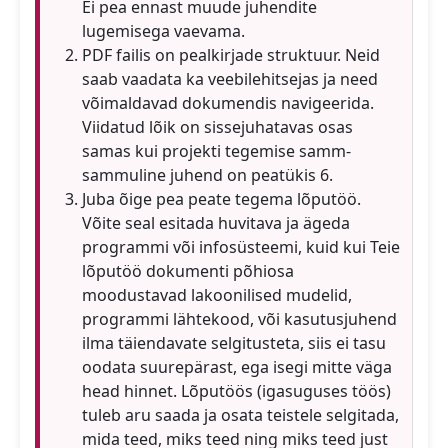
Ei pea ennast muude juhendite
lugemisega vaevama.
PDF failis on pealkirjade struktuur. Neid
saab vaadata ka veebilehitsejas ja need
võimaldavad dokumendis navigeerida.
Viidatud lõik on sissejuhatavas osas
samas kui projekti tegemise samm-
sammuline juhend on peatükis 6.
Juba õige pea peate tegema lõputöö.
Võite seal esitada huvitava ja ägeda
programmi või infosüsteemi, kuid kui Teie
lõputöö dokumenti põhiosa
moodustavad lakoonilised mudelid,
programmi lähtekood, või kasutusjuhend
ilma täiendavate selgitusteta, siis ei tasu
oodata suurepärast, ega isegi mitte väga
head hinnet. Lõputöös (igasuguses töös)
tuleb aru saada ja osata teistele selgitada,
mida teed, miks teed ning miks teed just