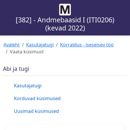
[382] - Andmebaasid I (ITI0206)
(kevad 2022)
Avaleht
Kasutajatugi
Korraldus - iseseisev töö
Vaata küsimust
Abi ja tugi
Kasutajatugi
Korduvad küsimused
Uusimad küsimused