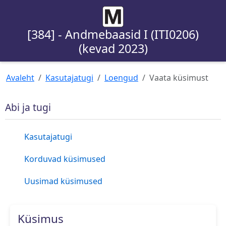
[384] - Andmebaasid I (ITI0206)
(kevad 2023)
Avaleht
Kasutajatugi
Loengud
Vaata küsimust
Abi ja tugi
Kasutajatugi
Korduvad küsimused
Uusimad küsimused
Küsimus