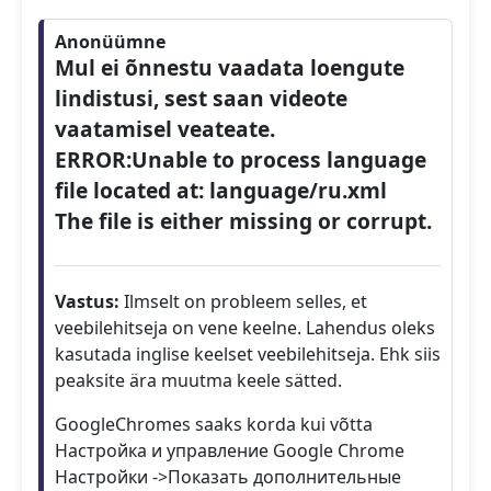
Anonüümne
Mul ei õnnestu vaadata loengute
lindistusi, sest saan videote
vaatamisel veateate.
ERROR:Unable to process language
file located at: language/ru.xml
The file is either missing or corrupt.
Vastus:
Ilmselt on probleem selles, et
veebilehitseja on vene keelne. Lahendus oleks
kasutada inglise keelset veebilehitseja. Ehk siis
peaksite ära muutma keele sätted.
GoogleChromes saaks korda kui võtta
Настройка и управление Google Chrome
Настройки ->Показать дополнительные