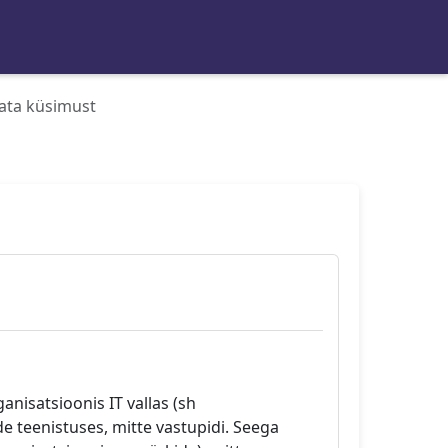
ata küsimust
anisatsioonis IT vallas (sh
teenistuses, mitte vastupidi. Seega