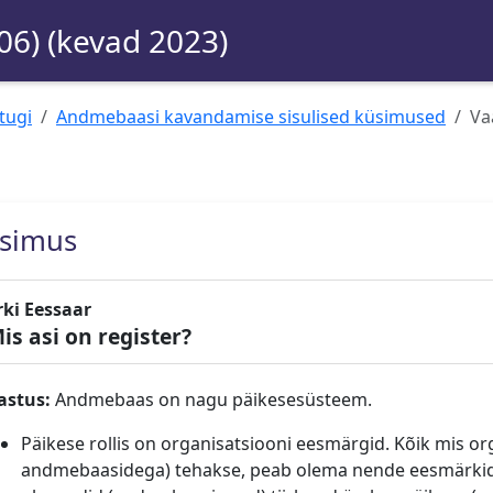
06) (kevad 2023)
tugi
Andmebaasi kavandamise sisulised küsimused
Va
simus
rki Eessaar
is asi on register?
astus:
Andmebaas on nagu päikesesüsteem.
Päikese rollis on organisatsiooni eesmärgid. Kõik mis org
andmebaasidega) tehakse, peab olema nende eesmärkide 