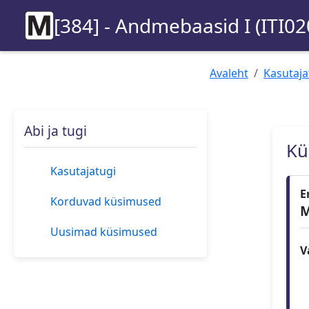
[384] - Andmebaasid I (ITI02
Avaleht
Kasutaja
Abi ja tugi
Kü
Kasutajatugi
E
Korduvad küsimused
M
Uusimad küsimused
V