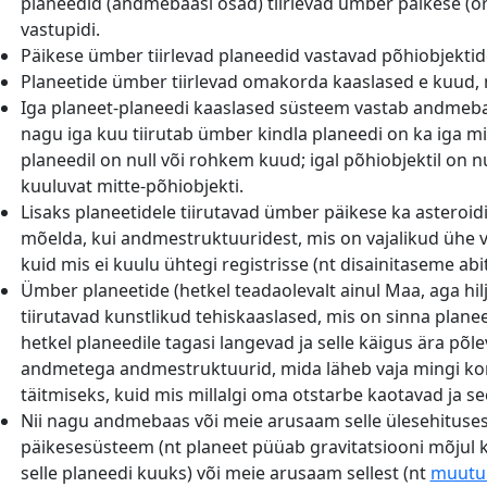
planeedid (andmebaasi osad) tiirlevad ümber päikese (or
vastupidi.
Päikese ümber tiirlevad planeedid vastavad põhiobjektid
Planeetide ümber tiirlevad omakorda kaaslased e kuud, m
Iga planeet-planeedi kaaslased süsteem vastab andmebaasi
nagu iga kuu tiirutab ümber kindla planeedi on ka iga mitte
planeedil on null või rohkem kuud; igal põhiobjektil on 
kuuluvat mitte-põhiobjekti.
Lisaks planeetidele tiirutavad ümber päikese ka asteroi
mõelda, kui andmestruktuuridest, mis on vajalikud ühe 
kuid mis ei kuulu ühtegi registrisse (nt disainitaseme abit
Ümber planeetide (hetkel teadaolevalt ainul Maa, aga hil
tiirutavad kunstlikud tehiskaaslased, mis on sinna plane
hetkel planeedile tagasi langevad ja selle käigus ära põl
andmetega andmestruktuurid, mida läheb vaja mingi kon
täitmiseks, kuid mis millalgi oma otstarbe kaotavad ja 
Nii nagu andmebaas või meie arusaam selle ülesehituse
päikesesüsteem (nt planeet püüab gravitatsiooni mõjul 
selle planeedi kuuks) või meie arusaam sellest (nt
muutub