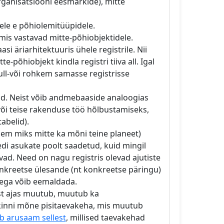
ganisatsiooni eesmärkide), mitte
ele e põhiolemitüüpidele.
is vastavad mitte-põhiobjektidele.
 äriarhitektuuris ühele registrile. Nii
-põhiobjekt kindla registri tiiva all. Igal
null-või rohkem samasse registrisse
did. Neist võib andmebaaside analoogias
või teise rakenduse töö hõlbustamiseks,
abelid).
jem miks mitte ka mõni teine planeet)
edi asukate poolt saadetud, kuid mingil
evad. Need on nagu registris olevad ajutiste
kreetse ülesande (nt konkreetse päringu)
seega võib eemaldada.
st ajas muutub, muutub ka
kinni mõne pisitaevakeha, mis muutub
 arusaam sellest
, millised taevakehad