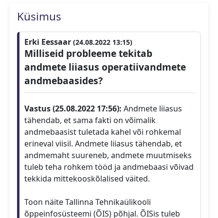
Küsimus
Erki Eessaar
(24.08.2022 13:15)
Milliseid probleeme tekitab
andmete liiasus operatiivandmete
andmebaasides?
Vastus (25.08.2022 17:56):
Andmete liiasus
tähendab, et sama fakti on võimalik
andmebaasist tuletada kahel või rohkemal
erineval viisil. Andmete liiasus tähendab, et
andmemaht suureneb, andmete muutmiseks
tuleb teha rohkem tööd ja andmebaasi võivad
tekkida mittekooskõlalised väited.
Toon näite Tallinna Tehnikaülikooli
õppeinfosüsteemi (ÕIS) põhjal. ÕISis tuleb