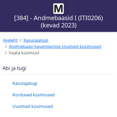
[384] - Andmebaasid I (ITI0206)
(kevad 2023)
Avaleht
Kasutajatugi
Andmebaasi kavandamise sisulised küsimused
Vaata küsimust
Abi ja tugi
Kasutajatugi
Korduvad küsimused
Uusimad küsimused