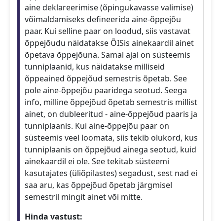
aine deklareerimise (õpingukavasse valimise)
võimaldamiseks defineerida aine-õppejõu
paar. Kui selline paar on loodud, siis vastavat
õppejõudu näidatakse ÕISis ainekaardil ainet
õpetava õppejõuna. Samal ajal on süsteemis
tunniplaanid, kus näidatakse milliseid
õppeained õppejõud semestris õpetab. See
pole aine-õppejõu paaridega seotud. Seega
info, milline õppejõud õpetab semestris millist
ainet, on dubleeritud - aine-õppejõud paaris ja
tunniplaanis. Kui aine-õppejõu paar on
süsteemis veel loomata, siis tekib olukord, kus
tunniplaanis on õppejõud ainega seotud, kuid
ainekaardil ei ole. See tekitab süsteemi
kasutajates (üliõpilastes) segadust, sest nad ei
saa aru, kas õppejõud õpetab järgmisel
semestril mingit ainet või mitte.
Hinda vastust: