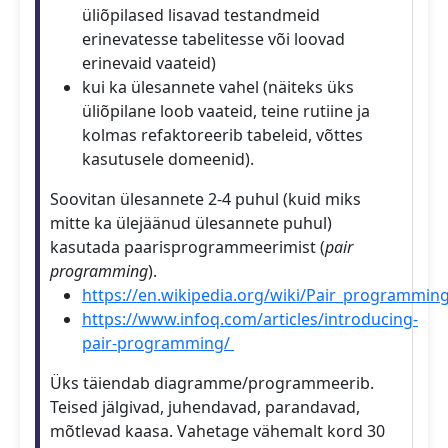
üliõpilased lisavad testandmeid
erinevatesse tabelitesse või loovad
erinevaid vaateid)
kui ka ülesannete vahel (näiteks üks
üliõpilane loob vaateid, teine rutiine ja
kolmas refaktoreerib tabeleid, võttes
kasutusele domeenid).
Soovitan ülesannete 2-4 puhul (kuid miks
mitte ka ülejäänud ülesannete puhul)
kasutada paarisprogrammeerimist (
pair
programming
).
https://en.wikipedia.org/wiki/Pair_programmin
https://www.infoq.com/articles/introducing-
pair-programming/
Üks täiendab diagramme/programmeerib.
Teised jälgivad, juhendavad, parandavad,
mõtlevad kaasa. Vahetage vähemalt kord 30