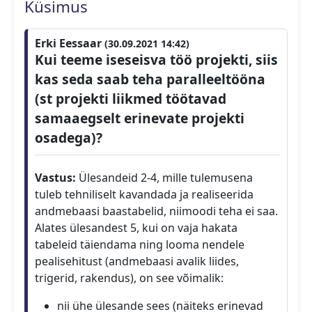
Küsimus
Erki Eessaar
(30.09.2021 14:42)
Kui teeme iseseisva töö projekti, siis
kas seda saab teha paralleeltööna
(st projekti liikmed töötavad
samaaegselt erinevate projekti
osadega)?
Vastus:
Ülesandeid 2-4, mille tulemusena
tuleb tehniliselt kavandada ja realiseerida
andmebaasi baastabelid, niimoodi teha ei saa.
Alates ülesandest 5, kui on vaja hakata
tabeleid täiendama ning looma nendele
pealisehitust (andmebaasi avalik liides,
trigerid, rakendus), on see võimalik:
nii ühe ülesande sees (näiteks erinevad