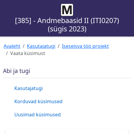
[385] - Andmebaasid II (ITI0207)
(sügis 2023)
Avaleht
Kasutajatugi
Iseseisva töö projekt
Vaata küsimust
Abi ja tugi
Kasutajatugi
Korduvad küsimused
Uusimad küsimused