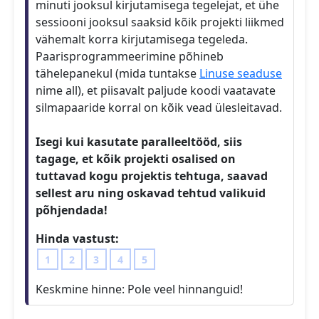
minuti jooksul kirjutamisega tegelejat, et ühe
sessiooni jooksul saaksid kõik projekti liikmed
vähemalt korra kirjutamisega tegeleda.
Paarisprogrammeerimine põhineb
tähelepanekul (mida tuntakse
Linuse seaduse
nime all), et piisavalt paljude koodi vaatavate
silmapaaride korral on kõik vead ülesleitavad.
Isegi kui kasutate paralleeltööd, siis
tagage, et kõik projekti osalised on
tuttavad kogu projektis tehtuga, saavad
sellest aru ning oskavad tehtud valikuid
põhjendada!
Hinda vastust:
1
2
3
4
5
Keskmine hinne:
Pole veel hinnanguid!