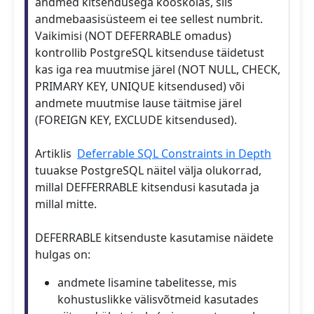
andmed kitsendusega kooskõlas, siis
andmebaasisüsteem ei tee sellest numbrit.
Vaikimisi (NOT DEFERRABLE omadus)
kontrollib PostgreSQL kitsenduse täidetust
kas iga rea muutmise järel (NOT NULL, CHECK,
PRIMARY KEY, UNIQUE kitsendused) või
andmete muutmise lause täitmise järel
(FOREIGN KEY, EXCLUDE kitsendused).
Artiklis
Deferrable SQL Constraints in Depth
tuuakse PostgreSQL näitel välja olukorrad,
millal DEFFERRABLE kitsendusi kasutada ja
millal mitte.
DEFERRABLE kitsenduste kasutamise näidete
hulgas on:
andmete lisamine tabelitesse, mis
kohustuslikke välisvõtmeid kasutades