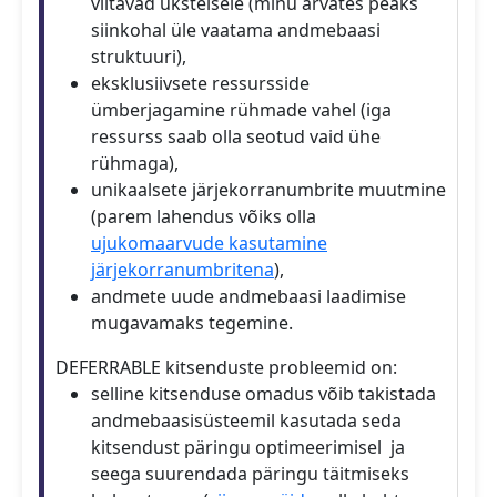
viitavad üksteisele (minu arvates peaks
siinkohal üle vaatama andmebaasi
struktuuri),
eksklusiivsete ressursside
ümberjagamine rühmade vahel (iga
ressurss saab olla seotud vaid ühe
rühmaga),
unikaalsete järjekorranumbrite muutmine
(parem lahendus võiks olla
ujukomaarvude kasutamine
järjekorranumbritena
),
andmete uude andmebaasi laadimise
mugavamaks tegemine.
DEFERRABLE kitsenduste probleemid on:
selline kitsenduse omadus võib takistada
andmebaasisüsteemil kasutada seda
kitsendust päringu optimeerimisel ja
seega suurendada päringu täitmiseks