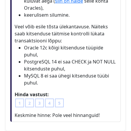
kuluvat aega (
siin on näide
selle kohta
Oracles),
keerulisem silumine.
Veel võib esile tõsta ülekantavuse. Näiteks
saab kitsenduse täitmise kontrolli lükata
transaktsiooni lõppu:
Oracle 12c kõigi kitsenduse tüüpide
puhul,
PostgreSQL 14 ei saa CHECK ja NOT NULL
kitsenduste puhul,
MySQL 8 ei saa ühegi kitsenduse tüübi
puhul.
Hinda vastust:
1
2
3
4
5
Keskmine hinne:
Pole veel hinnanguid!