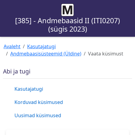
[385] - Andmebaasid II (ITI0207)
(sügis 2023)
Avaleht
Kasutajatugi
Andmebaasisüsteemid (Üldine)
Vaata küsimust
Abi ja tugi
Kasutajatugi
Korduvad küsimused
Uusimad küsimused