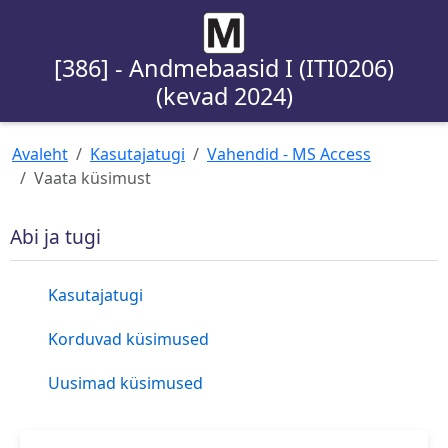
[386] - Andmebaasid I (ITI0206)
(kevad 2024)
Avaleht
Kasutajatugi
Vahendid - MS Access
Vaata küsimust
Abi ja tugi
Kasutajatugi
Korduvad küsimused
Uusimad küsimused