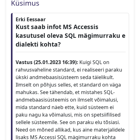
Küsimus
Erki Eessaar
Kust saab infot MS Accessis
kasutusel oleva SQL mägimurraku e
dialekti kohta?
Vastus (25.01.2023 16:39):
Kuigi SQL on
rahvusvaheline standard, ei realiseeri paraku
ükski andmebaasisüsteem seda täielikult.
Ilmselt on põhjus selles, et standard on väga
mahukas. See tähendab, et mistahes SQL-
andmebaasisüsteemis on ilmselt võimalusi,
mida standard näeb ette, kuid süsteem ei
paku nagu ka võimalusi, mis on spetsiifilised
sellele süsteemile. See on paraku elu tõsiasi.
Need on mõned allikad, kus aine materjalidele
lisaks MS Accessi SQL mägimurraku kohta