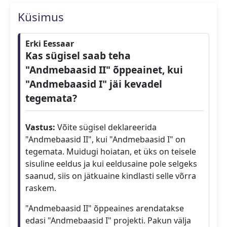
Küsimus
Erki Eessaar
Kas sügisel saab teha
"Andmebaasid II" õppeainet, kui
"Andmebaasid I" jäi kevadel
tegemata?
Vastus:
Võite sügisel deklareerida
"Andmebaasid II", kui "Andmebaasid I" on
tegemata. Muidugi hoiatan, et üks on teisele
sisuline eeldus ja kui eeldusaine pole selgeks
saanud, siis on jätkuaine kindlasti selle võrra
raskem.
"Andmebaasid II" õppeaines arendatakse
edasi "Andmebaasid I" projekti. Pakun välja