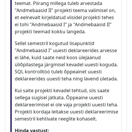
teemat. Piirang millega tuleb arvestada
"Andmebaasid II" projekti teema valimisel on,
et eelnevalt kirjeldatud viisidel projekti tehes
ei tohi "Andmebaasid I" ja "Andmebaasid II"
projekti teemad kokku langeda.
Sellel semestril kogutud lisapunktid
"Andmebaasid I" uuesti deklareerides arvesse
ei lähe, kuid saate neid koos ülejäänud
üliõpilastega järgmisel kevadel uuesti koguda.
SQL kontrolltöö tuleb õppeainet uuesti
deklareerides uuesti teha ning lävend ületada.
Kui saite projekti kevadel tehtud, siis saate
sellega sügisel jätkata. Õppeaine uuesti
deklareerimisel ei ole vaja projekti uuesti teha.
Projekti kordaja leitakse uuesti deklareerimise
semestril kehtivate reeglite kohaselt.
Hinda vastust: