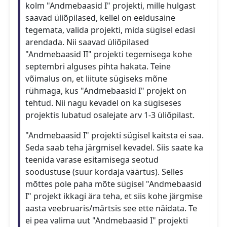
kolm "Andmebaasid I" projekti, mille hulgast
saavad üliõpilased, kellel on eeldusaine
tegemata, valida projekti, mida sügisel edasi
arendada. Nii saavad üliõpilased
"Andmebaasid II" projekti tegemisega kohe
septembri alguses pihta hakata. Teine
võimalus on, et liitute sügiseks mõne
rühmaga, kus "Andmebaasid I" projekt on
tehtud. Nii nagu kevadel on ka sügiseses
projektis lubatud osalejate arv 1-3 üliõpilast.
"Andmebaasid I" projekti sügisel kaitsta ei saa.
Seda saab teha järgmisel kevadel. Siis saate ka
teenida varase esitamisega seotud
soodustuse (suur kordaja väärtus). Selles
mõttes pole paha mõte sügisel "Andmebaasid
I" projekt ikkagi ära teha, et siis kohe järgmise
aasta veebruaris/märtsis see ette näidata. Te
ei pea valima uut "Andmebaasid I" projekti