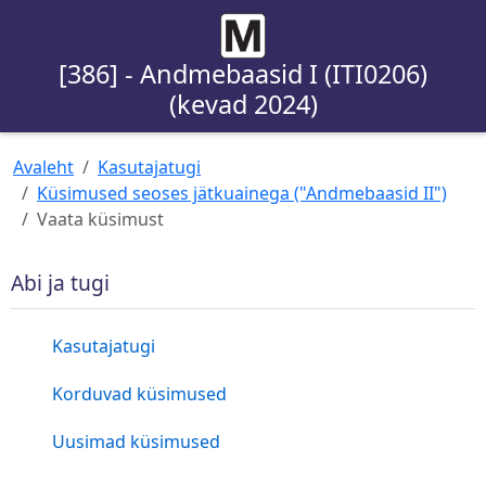
[386] - Andmebaasid I (ITI0206)
(kevad 2024)
Avaleht
Kasutajatugi
Küsimused seoses jätkuainega ("Andmebaasid II")
Vaata küsimust
Abi ja tugi
Kasutajatugi
Korduvad küsimused
Uusimad küsimused