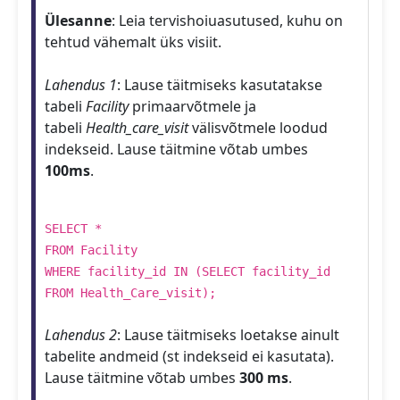
Ülesanne
: Leia tervishoiuasutused, kuhu on
tehtud vähemalt üks visiit.
Lahendus 1
: Lause täitmiseks kasutatakse
tabeli
Facility
primaarvõtmele ja
tabeli
Health_care_visit
välisvõtmele loodud
indekseid. Lause täitmine võtab umbes
100ms
.
SELECT *
FROM Facility
WHERE facility_id IN (SELECT facility_id
FROM Health_Care_visit);
Lahendus 2
: Lause täitmiseks loetakse ainult
tabelite andmeid (st indekseid ei kasutata).
Lause täitmine võtab umbes
300 ms
.