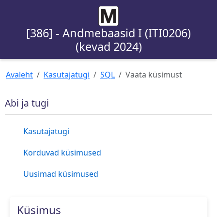
[386] - Andmebaasid I (ITI0206)
(kevad 2024)
Avaleht
Kasutajatugi
SQL
Vaata küsimust
Abi ja tugi
Kasutajatugi
Korduvad küsimused
Uusimad küsimused
Küsimus