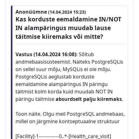
Anonüümne
(14.04.2024 15:23)
Kas korduste eemaldamine IN/NOT
IN alampäringus muudab lause
täitmise kiiremaks või mitte?
Vastus (14.04.2024 16:08):
Sõltub
andmebaasisüsteemist. Näiteks PostgreSQLis
on sellel suur mõju, MySQLis ei ole mõju.
PostgreSQLis aeglustab korduste
eemaldamine alampäringus IN päringu
täitmist kolm korda kuid muudab NOT IN
päringu täitmise
absurdselt palju kiiremaks
.
Toon näite. Olgu meil PostgreSQL andmebaas,
millel on järgmine kontseptuaalne struktuur
[Facility]-1-------------0..*-[Health_care_visit]