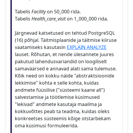
Tabelis
Facility
on 50_000 rida.
Tabelis
Health_care_visit
on 1_000_000 rida.
Järgnevad katsetused on tehtud PostgreSQL
(16) põhjal. Täitmisplaanide ja täitmise kiiruse
vaatamiseks kasutasin
EXPLAIN ANALYZE
lauset. Rõhutan, et nende ülesannete juures
pakutud lahendusvariandid on loogiliselt
samaväärsed e annavad alati sama tulemuse.
Kõik need on kokku näide "abstraktsioonide
lekkimise" kohta e selle kohta, kuidas
andmete füüsilise ("süsteemi kaane all")
salvestamise ja töötlemise küsimused
"lekivad" andmete kasutaja maailma ja
kokkuvõttes peab ta teadma, kuidas oleks
konkreetses süsteemis kõige otstarbekam
oma küsimusi formuleerida.