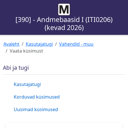
[390] - Andmebaasid I (ITI0206)
(kevad 2026)
Avaleht
Kasutajatugi
Vahendid - muu
Vaata küsimust
Abi ja tugi
Kasutajatugi
Korduvad küsimused
Uusimad küsimused