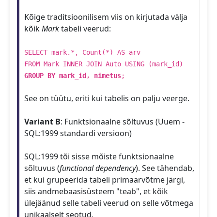
Kõige traditsioonilisem viis on kirjutada välja
kõik
Mark
tabeli veerud:
SELECT mark.*, Count(*) AS arv
FROM Mark INNER JOIN Auto USING (mark_id)
GROUP BY mark_id, nimetus
;
See on tüütu, eriti kui tabelis on palju veerge.
Variant B
: Funktsionaalne sõltuvus (Uuem -
SQL:1999 standardi versioon)
SQL:1999 tõi sisse mõiste funktsionaalne
sõltuvus (
functional dependency
). See tähendab,
et kui grupeerida tabeli primaarvõtme järgi,
siis andmebaasisüsteem "teab", et kõik
ülejäänud selle tabeli veerud on selle võtmega
unikaalselt seotud.