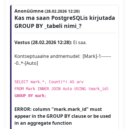
Anonüümne
(28.02.2026 12:20)
Kas ma saan PostgreSQLis kirjutada
GROUP BY _tabeli nimi_?
Vastus (28.02.2026 12:28):
Ei saa.
Kontseptuaalne andmemudel: [Mark]-1-------
-0..*-[Auto]
SELECT mark.*, Count(*) AS arv
FROM Mark INNER JOIN Auto USING (mark_id)
GROUP BY mark
;
ERROR: column "mark.mark_id" must
appear in the GROUP BY clause or be used
in an aggregate function