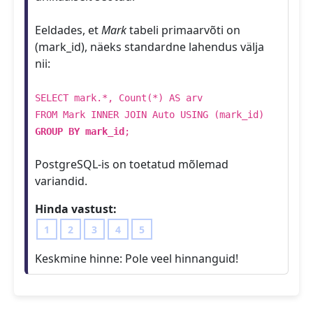
Eeldades, et
Mark
tabeli primaarvõti on
(mark_id), näeks standardne lahendus välja
nii:
SELECT mark.*, Count(*) AS arv
FROM Mark INNER JOIN Auto USING (mark_id)
GROUP BY mark_id
;
PostgreSQL-is on toetatud mõlemad
variandid.
Hinda vastust:
1
2
3
4
5
Keskmine hinne:
Pole veel hinnanguid!