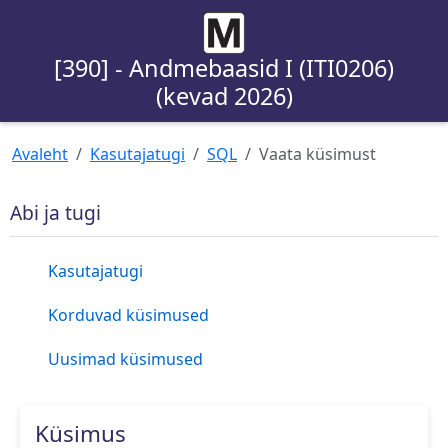
[390] - Andmebaasid I (ITI0206)
(kevad 2026)
Avaleht
Kasutajatugi
SQL
Vaata küsimust
Abi ja tugi
Kasutajatugi
Korduvad küsimused
Uusimad küsimused
Küsimus