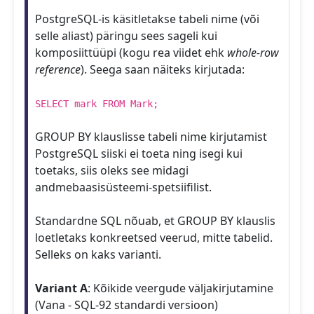
PostgreSQL-is käsitletakse tabeli nime (või
selle aliast) päringu sees sageli kui
komposiittüüpi (kogu rea viidet ehk
whole-row
reference
). Seega saan näiteks kirjutada:
SELECT mark FROM Mark;
GROUP BY klauslisse tabeli nime kirjutamist
PostgreSQL siiski ei toeta ning isegi kui
toetaks, siis oleks see midagi
andmebaasisüsteemi-spetsiifilist.
Standardne SQL nõuab, et GROUP BY klauslis
loetletaks konkreetsed veerud, mitte tabelid.
Selleks on kaks varianti.
Variant A
: Kõikide veergude väljakirjutamine
(Vana - SQL-92 standardi versioon)