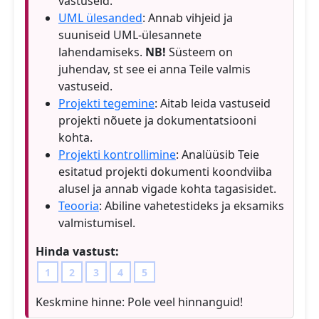
vastuseid.
UML ülesanded
: Annab vihjeid ja
suuniseid UML-ülesannete
lahendamiseks.
NB!
Süsteem on
juhendav, st see ei anna Teile valmis
vastuseid.
Projekti tegemine
: Aitab leida vastuseid
projekti nõuete ja dokumentatsiooni
kohta.
Projekti kontrollimine
: Analüüsib Teie
esitatud projekti dokumenti koondviiba
alusel ja annab vigade kohta tagasisidet.
Teooria
: Abiline vahetestideks ja eksamiks
valmistumisel.
Hinda vastust:
1
2
3
4
5
Keskmine hinne:
Pole veel hinnanguid!