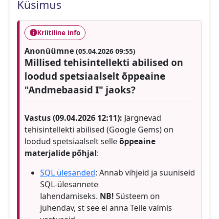
Küsimus
Kriitiline info
Anonüümne
(05.04.2026 09:55)
Millised tehisintellekti abilised on
loodud spetsiaalselt õppeaine
"Andmebaasid I" jaoks?
Vastus (09.04.2026 12:11):
Järgnevad
tehisintellekti abilised (Google Gems) on
loodud spetsiaalselt selle
õppeaine
materjalide põhjal
:
SQL ülesanded
: Annab vihjeid ja suuniseid
SQL-ülesannete
lahendamiseks.
NB!
Süsteem on
juhendav, st see ei anna Teile valmis