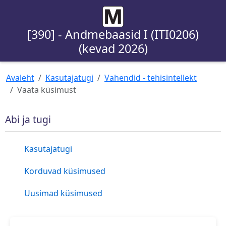
[390] - Andmebaasid I (ITI0206)
(kevad 2026)
Avaleht
Kasutajatugi
Vahendid - tehisintellekt
Vaata küsimust
Abi ja tugi
Kasutajatugi
Korduvad küsimused
Uusimad küsimused