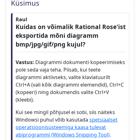
Küsimus
Raul
Kuidas on võimalik Rational Rose'ist
eksportida mõni diagramm
bmp/jpg/gif/png kujul?
Vastus:
Diagrammi dokumenti kopeerimiseks
pole seda vaja teha. Piisab, kui teete
diagrammi aktiivseks, valite klaviatuurilt
Ctrl+A (vali kõik diagrammi elemendid), Ctrl+C
(kopeeri) ning dokumendis valite Ctrl+V
(kleebi).
Kui see mingil põhjusel ei sobi, siis näiteks
Windowsi puhul võib kasutada
spetsiaalset
operatsioonisüsteemiga kaasa tulevat
abiprogrammi (Windows Snipping Tool)
.