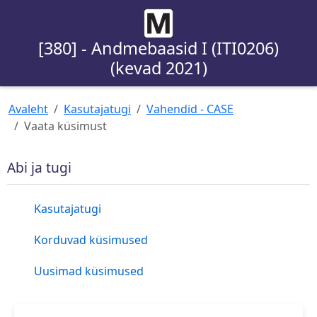
[380] - Andmebaasid I (ITI0206)
(kevad 2021)
Avaleht
Kasutajatugi
Vahendid - CASE
Vaata küsimust
Abi ja tugi
Kasutajatugi
Korduvad küsimused
Uusimad küsimused