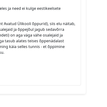
eles ja need ei kulge eestikeelsete
nt Avatud Ülikooli õppurid), siis elu näitab,
alejaid ja õppejõul jagub sedavõrra
deti) on aga väga vähe osalejaid ja
ga tasub alates teises õppenädalast
ning käia selles tunnis - et õppimine
su.