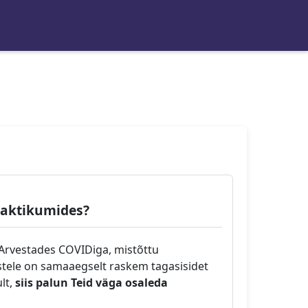
praktikumides?
Arvestades COVIDiga, mistõttu
stele on samaaegselt raskem tagasisidet
lt,
siis palun Teid väga osaleda