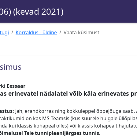
06) (kevad 2021)
tugi
Korraldus - üldine
Vaata küsimust
simus
rki Eessaar
as erinevatel nädalatel võib käia erinevates 
astus:
Jah, erandkorras ning kokkuleppel õppejõuga saab. 
raktikumid on kas MS Teamsis (kus suurele hulgale üliõpila
nda kui klassis kohapeal olles) või klassis kohapealt hajutatu
õimalusel Teie tunniplaanijärgses tunnis.