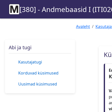
[380] - Andmebaasid I (ITI02
Avaleht
Kasutaja
Abi ja tugi
Kü
Kasutajatugi
E
Korduvad küsimused
K
Uusimad küsimused
V
p
a
v