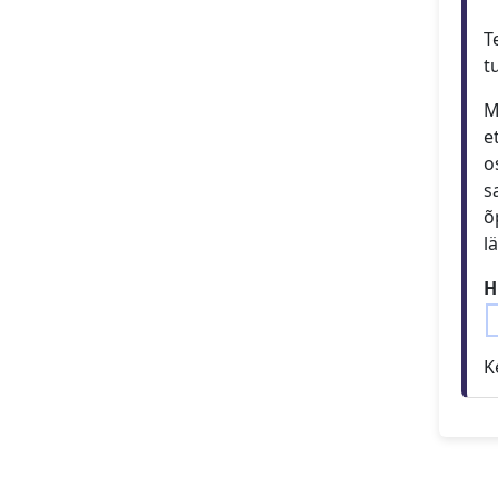
T
t
M
e
o
s
õ
l
H
K