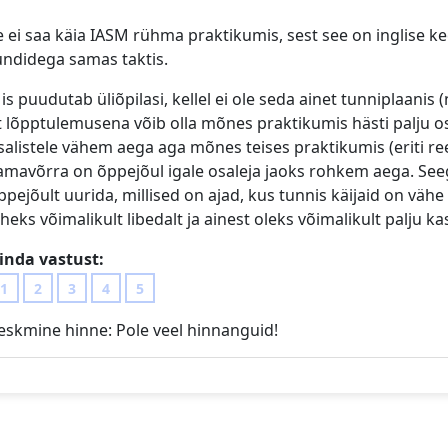
e ei saa käia IASM rühma praktikumis, sest see on inglise ke
undidega samas taktis.
is puudutab üliõpilasi, kellel ei ole seda ainet tunniplaanis (
t lõpptulemusena võib olla mõnes praktikumis hästi palju os
salistele vähem aega aga mõnes teises praktikumis (eriti ree
amavõrra on õppejõul igale osaleja jaoks rohkem aega. See
ppejõult uurida, millised on ajad, kus tunnis käijaid on vähe 
äheks võimalikult libedalt ja ainest oleks võimalikult palju ka
inda vastust:
1
2
3
4
5
eskmine hinne:
Pole veel hinnanguid!